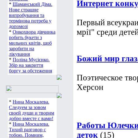
Интернет конку
*
Шаманський Діма.
Нове страшне
випробування та
Первый всеукраи
термінова потреба у
допомозі
мрії" среди дете
*
Онкохвора дівчинка
робить букети з
мильних квітів, щоб
заробити на
лікування
Божий мир гла
*
Поліна Мусієнко.
Збір на закриття
боргу за обстеження
Поэтическое твор
Херсон
*
Нина Москалева.
Следуем за зовом
своей души и творим
добро вместе с вами!
Работы Юлечки
*
Нина Москалева.
Тихий разговор с
деток
(15)
тобою. Помним,