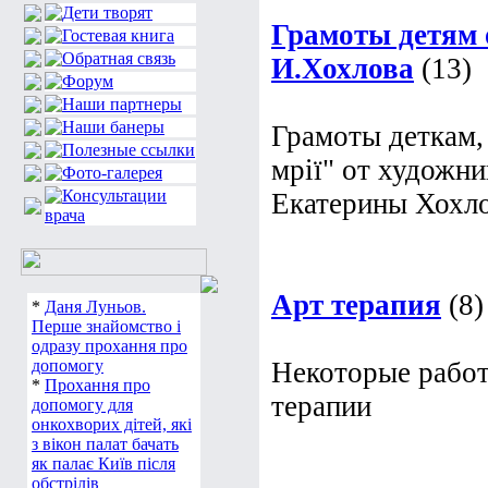
Грамоты детям 
И.Хохлова
(13)
Грамоты деткам,
мрії" от художн
Екатерины Хохл
Арт терапия
(8)
*
Даня Луньов.
Перше знайомство і
одразу прохання про
допомогу
Некоторые работ
*
Прохання про
терапии
допомогу для
онкохворих дітей, які
з вікон палат бачать
як палає Київ після
обстрілів