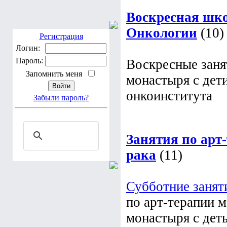
Воскресная шко
Онкологии
(10)
Регистрация
Логин:
Воскресные заня
Пароль:
Ионинского мона
Запомнить меня
отделения онкои
Забыли пароль?
Занятия по арт
рака
(11)
Субботние занят
по арт-терапии 
Ионинского мона