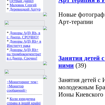
Арт терапия в 
*
Острый Данил
*
Маловик Сергей
*
Деревицкий Артур
Новые фотографи
Арт-терапии
*
Доноры А(ІІ) Rh- в
г. Днепр. СРОЧНО!
*
Доноры А(ІІ) Rh+ в
Институт рака
*
Доноры А(ІІ) Rh+
на тромбокончентрат
Занятия детей 
в г.Днепр. Срочно!
ними
(39)
Занятия детей с
<Мониторинг тем>
молодежным Бра
<Монитор
сообщений>
Ионы Киевского
*
Коли юридична
справа в іншій країні