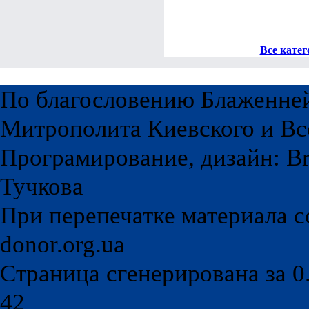
Эти работы сдел
Все катег
По благословению Блаженне
Митрополита Киевского и Вс
Програмирование, дизайн: Br
Тучкова
При перепечатке материала с
donor.org.ua
Страница сгенерирована за 0.