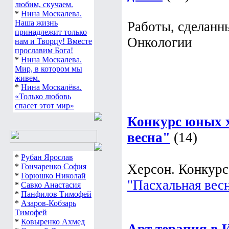
любим, скучаем.
*
Нина Москалева.
Наша жизнь
Работы, сделанн
принадлежит только
Онкологии
нам и Творцу! Вместе
прославим Бога!
*
Нина Москалева.
Мир, в котором мы
живем.
*
Нина Москалёва.
«Только любовь
спасет этот мир»
Конкурс юных 
весна"
(14)
*
Рубан Ярослав
Херсон. Конкур
*
Гончаренко София
*
Горюшко Николай
"Пасхальная вес
*
Савко Анастасия
*
Панфилов Тимофей
*
Азаров-Кобзарь
Тимофей
*
Ковыренко Ахмед