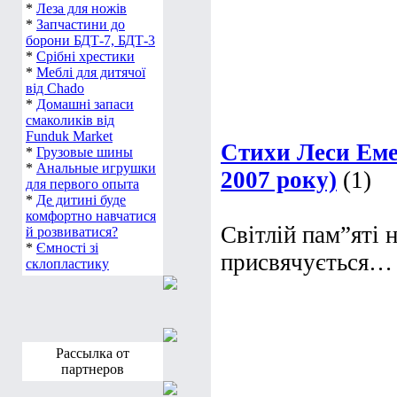
*
Леза для ножів
*
Запчастини до
борони БДТ-7, БДТ-3
*
Срібні хрестики
*
Меблі для дитячої
від Chado
*
Домашні запаси
смаколиків від
Funduk Market
Стихи Леси Еме
*
Грузовые шины
*
Анальные игрушки
2007 року)
(1)
для первого опыта
*
Де дитині буде
комфортно навчатися
Світлій пам”яті 
й розвиватися?
*
Ємності зі
присвячується…
склопластику
Рассылка от
партнеров