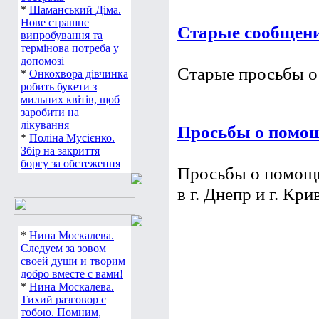
*
Шаманський Діма.
Нове страшне
Старые сообщен
випробування та
термінова потреба у
допомозі
Старые просьбы 
*
Онкохвора дівчинка
робить букети з
мильних квітів, щоб
заробити на
лікування
Просьбы о помощи
*
Поліна Мусієнко.
Збір на закриття
боргу за обстеження
Просьбы о помощи
в г. Днепр и г. Кри
*
Нина Москалева.
Следуем за зовом
своей души и творим
добро вместе с вами!
*
Нина Москалева.
Тихий разговор с
тобою. Помним,