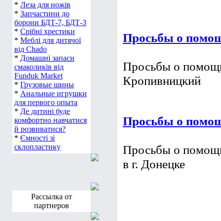
*
Леза для ножів
*
Запчастини до
борони БДТ-7, БДТ-3
*
Срібні хрестики
Просьбы о помощ
*
Меблі для дитячої
від Chado
*
Домашні запаси
смаколиків від
Просьбы о помощи
Funduk Market
в г. Кропивницкий
*
Грузовые шины
*
Анальные игрушки
для первого опыта
*
Де дитині буде
комфортно навчатися
й розвиватися?
*
Ємності зі
склопластику
Просьбы о помощи
Просьбы о помощи
Рассылка от
в г. Донецке
партнеров