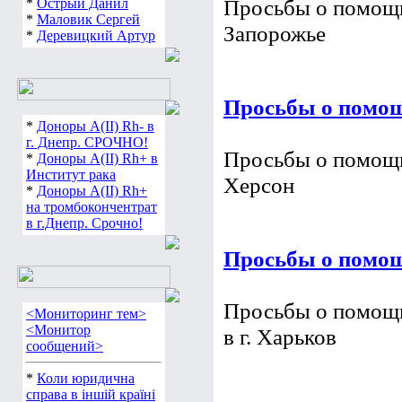
*
Острый Данил
Просьбы о помощи 
*
Маловик Сергей
*
Деревицкий Артур
Запорожье
Просьбы о помощи
*
Доноры А(ІІ) Rh- в
г. Днепр. СРОЧНО!
*
Доноры А(ІІ) Rh+ в
Просьбы о помощи 
Институт рака
Херсон
*
Доноры А(ІІ) Rh+
на тромбокончентрат
в г.Днепр. Срочно!
Просьбы о помощ
<Мониторинг тем>
Просьбы о помощи
<Монитор
в г. Харьков
сообщений>
*
Коли юридична
справа в іншій країні