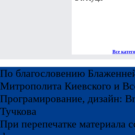
Просьбы о помощ
Просьбы о помощи
в г. Луцк
Все катег
По благословению Блаженне
Митрополита Киевского и Вс