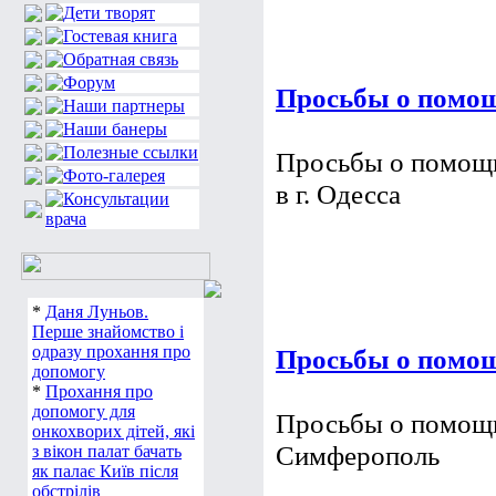
Просьбы о помощи
Просьбы о помощи
в г. Одесса
*
Даня Луньов.
Перше знайомство і
одразу прохання про
Просьбы о помощ
допомогу
*
Прохання про
допомогу для
Просьбы о помощи 
онкохворих дітей, які
Симферополь
з вікон палат бачать
як палає Київ після
обстрілів