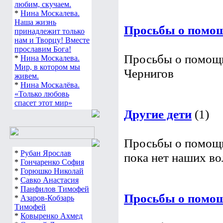
любим, скучаем.
*
Нина Москалева.
Наша жизнь
принадлежит только
Просьбы о помощи
нам и Творцу! Вместе
прославим Бога!
*
Нина Москалева.
Просьбы о помощи 
Мир, в котором мы
Чернигов
живем.
*
Нина Москалёва.
«Только любовь
спасет этот мир»
Другие дети
(1)
Просьбы о помощи 
*
Рубан Ярослав
пока нет наших в
*
Гончаренко София
*
Горюшко Николай
*
Савко Анастасия
*
Панфилов Тимофей
*
Азаров-Кобзарь
Просьбы о помощи
Тимофей
*
Ковыренко Ахмед