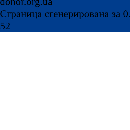
Програмирование, дизайн: Br
Тучкова
При перепечатке материала с
donor.org.ua
Страница сгенерирована за 0.
52