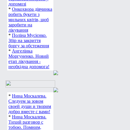
допомозі
*
Онкохвора дівчинка
робить букети з
мильних квітів, щоб
заробити на
лікування
*
Поліна Мусієнко.
Збір на закриття
боргу за обстеження
*
Ангелінка
Моргуненко. Новий
етап лікування -
необхідна допомога!
*
Нина Москалева.
Следуем за зовом
своей души и творим
добро вместе с вами!
*
Нина Москалева.
Тихий разговор с
тобою. Помним,