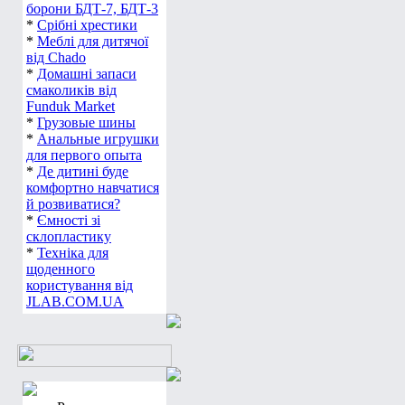
борони БДТ-7, БДТ-3
*
Срібні хрестики
*
Меблі для дитячої
від Chado
*
Домашні запаси
смаколиків від
Funduk Market
*
Грузовые шины
*
Анальные игрушки
для первого опыта
*
Де дитині буде
комфортно навчатися
й розвиватися?
*
Ємності зі
склопластику
*
Техніка для
щоденного
користування від
JLAB.COM.UA