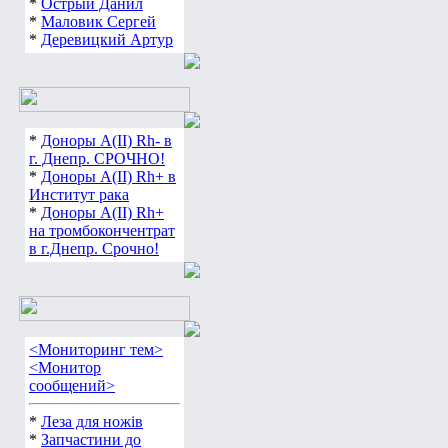
*
Острый Данил
*
Маловик Сергей
*
Деревицкий Артур
*
Доноры А(ІІ) Rh- в
г. Днепр. СРОЧНО!
*
Доноры А(ІІ) Rh+ в
Институт рака
*
Доноры А(ІІ) Rh+
на тромбокончентрат
в г.Днепр. Срочно!
<Мониторинг тем>
<Монитор
сообщений>
*
Леза для ножів
*
Запчастини до