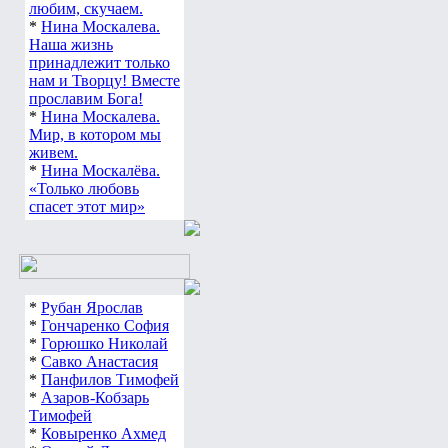
любим, скучаем.
*
Нина Москалева.
Наша жизнь
принадлежит только
нам и Творцу! Вместе
прославим Бога!
*
Нина Москалева.
Мир, в котором мы
живем.
*
Нина Москалёва.
«Только любовь
спасет этот мир»
*
Рубан Ярослав
*
Гончаренко София
*
Горюшко Николай
*
Савко Анастасия
*
Панфилов Тимофей
*
Азаров-Кобзарь
Тимофей
*
Ковыренко Ахмед