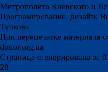
Митрополита Киевского и Вс
Програмирование, дизайн: Br
Тучкова
При перепечатке материала с
donor.org.ua
Страница сгенерирована за 0.
28