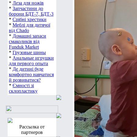
*
Леза для ножів
*
Запчастини до
борони БДТ-7, БДТ-3
*
Срібні хрестики
*
Меблі для дитячої
від Chado
*
Домашні запаси
смаколиків від
Funduk Market
*
Грузовые шины
*
Анальные игрушки
для первого опыта
*
Де дитині буде
комфортно навчатися
й розвиватися?
*
Ємності зі
склопластику
Рассылка от
партнеров