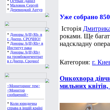
*
Острый Данил
*
Маловик Сергей
*
Деревицкий Артур
Уже собрано 850
Історія
Дмитрик
*
Доноры А(ІІ) Rh- в
роками. Ще багат
г. Днепр. СРОЧНО!
надскладну операц
*
Доноры А(ІІ) Rh+ в
Институт рака
*
Доноры А(ІІ) Rh+
на тромбокончентрат
Категория:
г. Кие
в г.Днепр. Срочно!
Онкохвора дівчи
мильних квітів,
<Мониторинг тем>
<Монитор
сообщений>
*
Коли юридична
справа в іншій країні