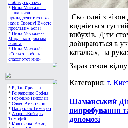
любим, скучаем.
*
Нина Москалева.
Наша жизнь
Сьогодні з вікон
принадлежит только
нам и Творцу! Вместе
видніється густи
прославим Бога!
вибухів. Діти ст
*
Нина Москалева.
Мир, в котором мы
добираються в укр
живем.
*
Нина Москалёва.
каталках, на рука
«Только любовь
спасет этот мир»
Зараз сезон відпус
Категория:
г. Кие
*
Рубан Ярослав
*
Гончаренко София
*
Горюшко Николай
Шаманський Дім
*
Савко Анастасия
*
Панфилов Тимофей
випробування та
*
Азаров-Кобзарь
допомозі
Тимофей
*
Ковыренко Ахмед