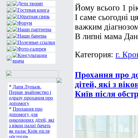
Йому всього 1 рі
І саме сьогодні ц
важким діагнозо
В липні мама Дані
Категория:
г. Кр
Прохання про д
дітей, які з вік
*
Даня Луньов.
Київ після обстр
Перше знайомство і
одразу прохання про
допомогу
*
Прохання про
допомогу для
онкохворих дітей, які
з вікон палат бачать
як палає Київ після
обстрілів