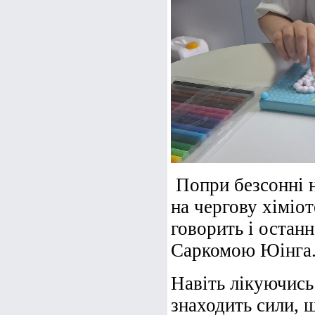
Попри безсонні н
на чергову хіміо
говорить і останн
Саркомою Юінга
Навіть лікуючись
знаходить сили, щ