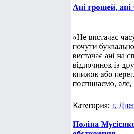
Ані грошей, ані ч
«Не вистачає часу
почути буквально
вистачає ані на с
відпочинок із дру
книжок або перег
поспішаємо, але, 
Категория:
г. Дне
Поліна Мусієнко
обстеження.