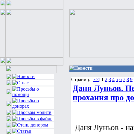
Новости
Страниц:
<<|
1
2
3
4
5
6
7
8
9
Даня Луньов. Пе
прохання про д
Даня Луньов - н