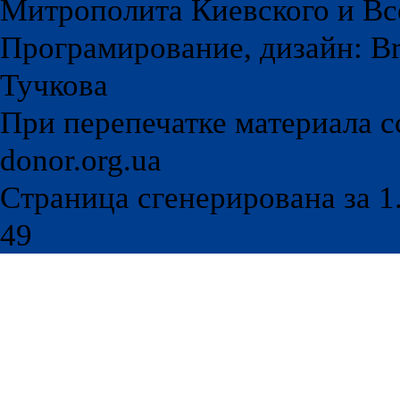
Митрополита Киевского и Вс
Програмирование, дизайн: Br
Тучкова
При перепечатке материала с
donor.org.ua
Страница сгенерирована за 1.
49