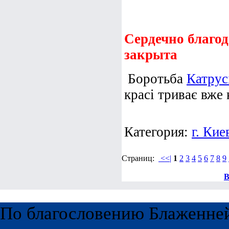
Сердечно благод
закрыта
Боротьба
Катрус
красі триває вже 
Категория:
г. Кие
Страниц:
<<|
1
2
3
4
5
6
7
8
9
В
По благословению Блаженне