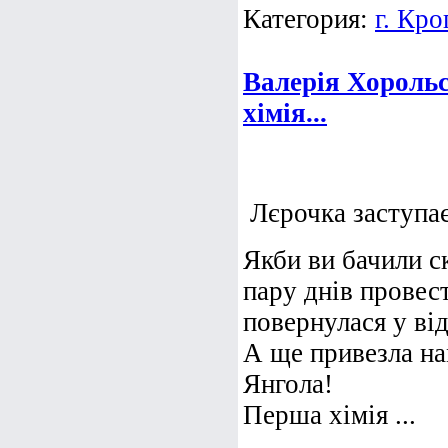
Категория:
г. Кр
Валерія Хорольс
хімія...
Лєрочка заступає 
Якби ви бачили с
пару днів провес
повернулася у ві
А ще привезла н
Янгола!
Перша хімія ...