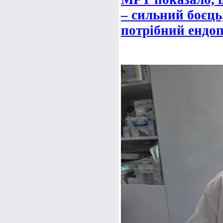
– сильний боєць
потрібний ендоп