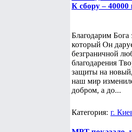
К сбору – 40000 
Благодарим Бога 
который Он даруе
безграничной люб
благодарения Тво
защиты на новый,
наш мир изменилс
добром, а до...
Категория:
г. Кие
МРТ показало, 