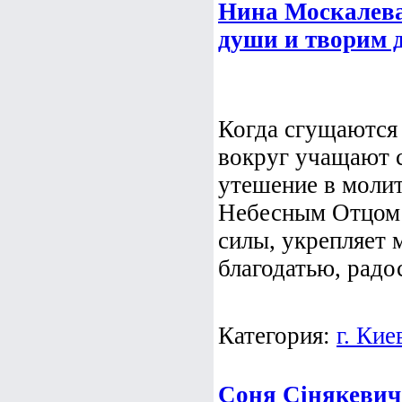
Нина Москалева.
души и творим д
Когда сгущаются 
вокруг учащают с
утешение в молит
Небесным Отцом 
силы, укрепляет 
благодатью, радо
Категория:
г. Кие
Соня Сінякевич