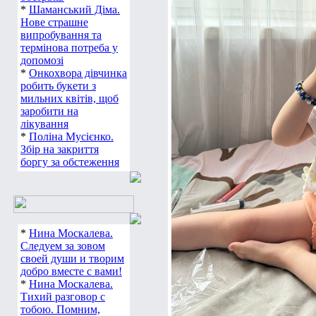
*
Шаманський Діма.
Нове страшне
випробування та
термінова потреба у
допомозі
*
Онкохвора дівчинка
робить букети з
мильних квітів, щоб
заробити на
лікування
*
Поліна Мусієнко.
Збір на закриття
боргу за обстеження
*
Нина Москалева.
Следуем за зовом
своей души и творим
добро вместе с вами!
*
Нина Москалева.
Тихий разговор с
тобою. Помним,