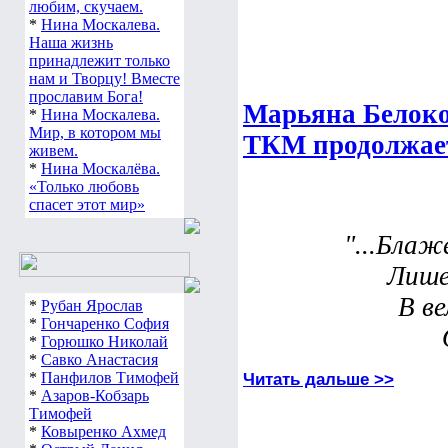
любим, скучаем.
*
Нина Москалева.
Наша жизнь
принадлежит только
нам и Творцу! Вместе
прославим Бога!
Марьяна Белокон
*
Нина Москалева.
Мир, в котором мы
ТКМ продолжае
живем.
*
Нина Москалёва.
«Только любовь
спасет этот мир»
"...Блаж
Лише
В в
*
Рубан Ярослав
*
Гончаренко София
*
Горюшко Николай
*
Савко Анастасия
*
Панфилов Тимофей
Читать дальше >>
*
Азаров-Кобзарь
Тимофей
*
Ковыренко Ахмед