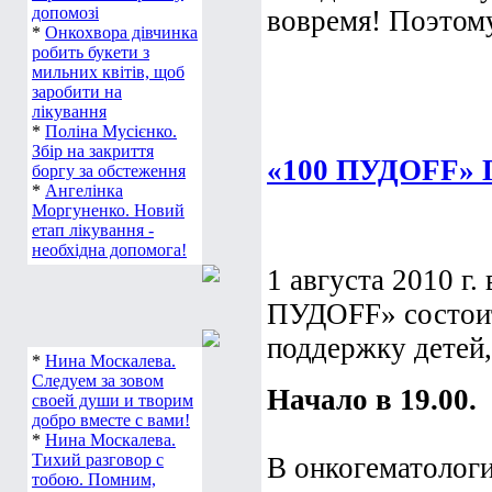
допомозі
вовремя! Поэтому
*
Онкохвора дівчинка
робить букети з
мильних квітів, щоб
заробити на
лікування
*
Поліна Мусієнко.
Збір на закриття
«100 ПУДОFF
боргу за обстеження
*
Ангелінка
Моргуненко. Новий
етап лікування -
необхідна допомога!
1 августа 2010 г
ПУДОFF» состоит
поддержку детей
*
Нина Москалева.
Следуем за зовом
Начало в 19.00.
своей души и творим
добро вместе с вами!
*
Нина Москалева.
Тихий разговор с
В онкогематологи
тобою. Помним,