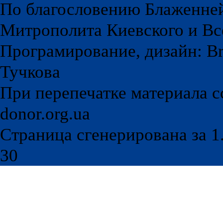
По благословению Блаженне
Митрополита Киевского и Вс
Програмирование, дизайн: Br
Тучкова
При перепечатке материала с
donor.org.ua
Страница сгенерирована за 1.
30