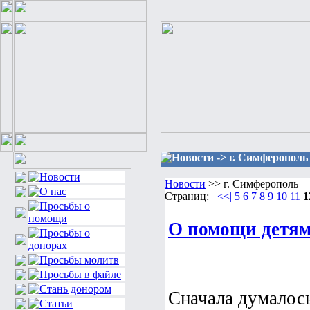
Новости -> г. Симферополь
Новости
>> г. Симферополь
Страниц:
<<|
5
6
7
8
9
10
11
1
О помощи детя
Сначала думалось