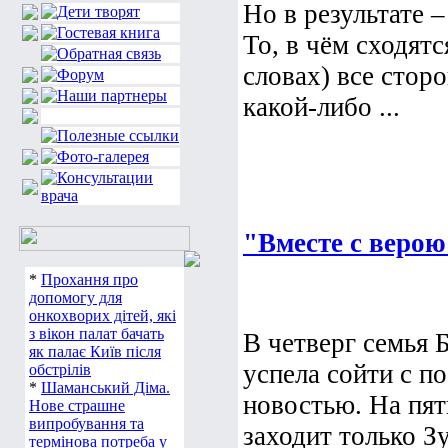
Но в результате –
То, в чём сходятс
словах) все сторо
какой-либо ...
"Вместе с веро
*
Прохання про
допомогу для
онкохворих дітей, які
з вікон палат бачать
В четверг семья 
як палає Київ після
успела сойти с п
обстрілів
*
Шаманський Діма.
новостью. На пят
Нове страшне
випробування та
заходит только Зу
термінова потреба у