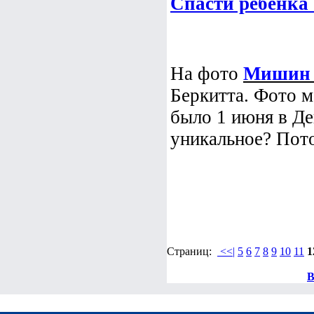
Спасти ребенка 
На фото
Мишин
Беркитта. Фото м
было 1 июня в Д
уникальное? Пото
Страниц:
<<|
5
6
7
8
9
10
11
1
В