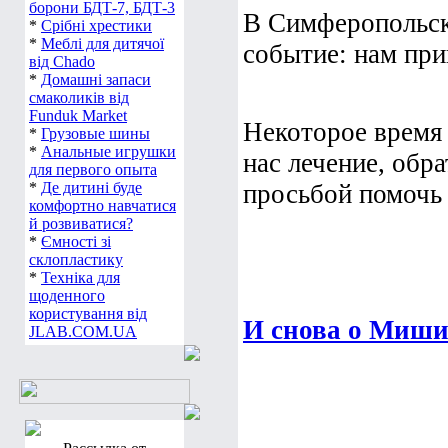
борони БДТ-7, БДТ-3
В Симферопольск
*
Срібні хрестики
*
Меблі для дитячої
событие: нам при
від Chado
*
Домашні запаси
смаколиків від
Funduk Market
Некоторое время 
*
Грузовые шины
*
Анальные игрушки
нас лечение, обр
для первого опыта
*
Де дитині буде
просьбой помочь 
комфортно навчатися
й розвиватися?
*
Ємності зі
склопластику
*
Техніка для
щоденного
користування від
И снова о Миши
JLAB.COM.UA