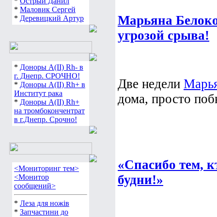
*
Острый Данил
*
Маловик Сергей
Марьяна Белоко
*
Деревицкий Артур
угрозой срыва!
*
Доноры А(ІІ) Rh- в
г. Днепр. СРОЧНО!
Две недели
Марь
*
Доноры А(ІІ) Rh+ в
Институт рака
дома, просто поб
*
Доноры А(ІІ) Rh+
на тромбокончентрат
в г.Днепр. Срочно!
«Спасибо тем, к
<Мониторинг тем>
будни!»
<Монитор
сообщений>
*
Леза для ножів
*
Запчастини до