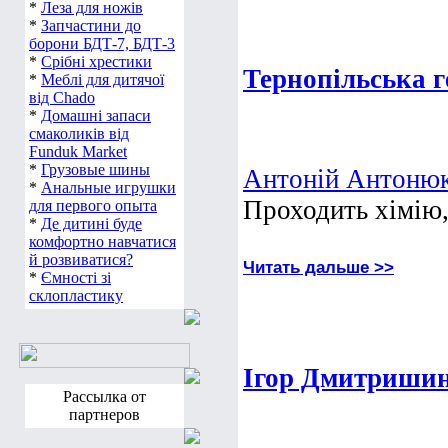
*
Леза для ножів
*
Запчастини до
борони БДТ-7, БДТ-3
*
Срібні хрестики
Тернопільська г
*
Меблі для дитячої
від Chado
*
Домашні запаси
смаколиків від
Funduk Market
*
Грузовые шины
Антоній Антоню
*
Анальные игрушки
Проходить хімію,
для первого опыта
*
Де дитині буде
комфортно навчатися
й розвиватися?
Читать дальше >>
*
Ємності зі
склопластику
Ігор Дмитришин
Рассылка от
партнеров