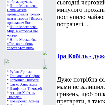
сьогодні черговий
любим, скучаем.
*
Нина Москалева.
минулого проханн
Наша жизнь
принадлежит только
поступило майже 
нам и Творцу! Вместе
потрачені ...
прославим Бога!
*
Нина Москалева.
Мир, в котором мы
живем.
*
Нина Москалёва.
«Только любовь
спасет этот мир»
Іра Кобіль - ду
*
Рубан Ярослав
*
Гончаренко София
Дуже потрібна ф
*
Горюшко Николай
*
Савко Анастасия
мами не залишило
*
Панфилов Тимофей
гривень, щоб опл
*
Азаров-Кобзарь
Тимофей
препарати, а так
*
Ковыренко Ахмед