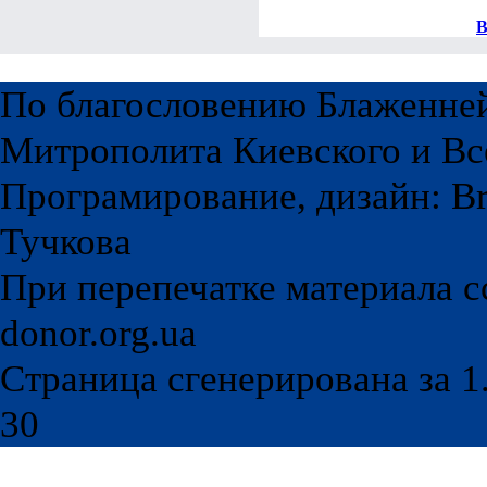
В
По благословению Блаженне
Митрополита Киевского и Вс
Програмирование, дизайн: Br
Тучкова
При перепечатке материала с
donor.org.ua
Страница сгенерирована за 1.
30