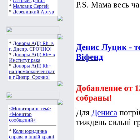
*
Острый Данил
P.S. Мама весь час
*
Маловик Сергей
*
Деревицкий Артур
*
Доноры А(ІІ) Rh- в
Денис Луцик - т
г. Днепр. СРОЧНО!
Віфенд
*
Доноры А(ІІ) Rh+ в
Институт рака
*
Доноры А(ІІ) Rh+
на тромбокончентрат
в г.Днепр. Срочно!
Добавление от 13
собраны!
<Мониторинг тем>
Для
Дениса
потрі
<Монитор
тиждень сильні гри
сообщений>
*
Коли юридична
справа в іншій країні