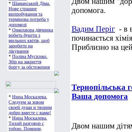
Двом нашим "дор
*
Шаманський Діма.
допомога.
Нове страшне
випробування та
термінова потреба у
допомозі
Вадим Періг
- в 
*
Онкохвора дівчинка
робить букети з
починається хімі
мильних квітів, щоб
Приблизно на цей 
заробити на
лікування
*
Поліна Мусієнко.
Збір на закриття
боргу за обстеження
Тернопільська г
Ваша допомога
*
Нина Москалева.
Следуем за зовом
своей души и творим
добро вместе с вами!
*
Нина Москалева.
Тихий разговор с
Двом нашим дітя
тобою. Помним,