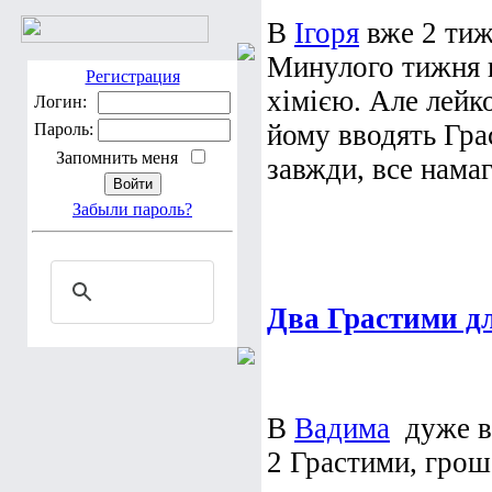
В
Ігоря
вже 2 тиж
Минулого тижня в
Регистрация
хімією. Але лейк
Логин:
йому вводять Гра
Пароль:
Запомнить меня
завжди, все намаг
Забыли пароль?
Два Грастими д
В
Вадима
дуже вп
2 Грастими, грош