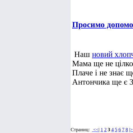
Просимо допомо
Наш
новий хлоп
Мама ще не цілком
Плаче і не знає щ
Антончика ще є 3 
Страниц:
<<|
1
2
3
4
5
6
7
8
|