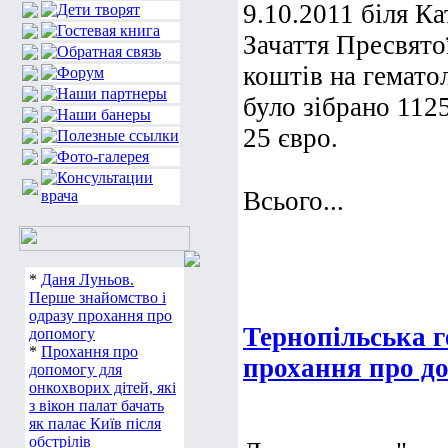
9.10.2011 біля К
Зачаття Пресвято
коштів на гематол
було зібрано 1125
25 євро.
Всього...
*
Даня Луньов.
Перше знайомство і
одразу прохання про
Тернопільська г
допомогу
*
Прохання про
прохання про д
допомогу для
онкохворих дітей, які
з вікон палат бачать
як палає Київ після
обстрілів