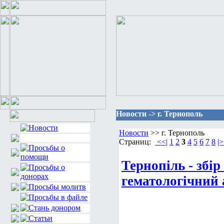
Новости -> г. Тернополь
Новости
>> г. Тернополь
Страниц:
<<|
1
2
3
4
5
6
7
8
|
Тернопіль - збір
гематологічний 