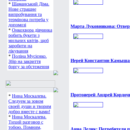
*
Шаманський Діма.
Нове страшне
випробування та
термінова потреба у
допомозі
Марта Луковникова: Отвер
*
Онкохвора дівчинка
робить букети з
мильних квітів, щоб
заробити на
лікування
*
Поліна Мусієнко.
Иерей Константин Камышан
Збір на закриття
боргу за обстеження
Протоиерей Андрей Кордочки
*
Нина Москалева.
Следуем за зовом
своей души и творим
добро вместе с вами!
*
Нина Москалева.
Тихий разговор с
тобою. Помним,
Анна Лелик: Потребители 