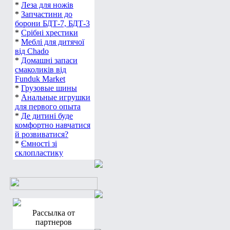
*
Леза для ножів
*
Запчастини до
борони БДТ-7, БДТ-3
*
Срібні хрестики
*
Меблі для дитячої
від Chado
*
Домашні запаси
смаколиків від
Funduk Market
*
Грузовые шины
*
Анальные игрушки
для первого опыта
*
Де дитині буде
комфортно навчатися
й розвиватися?
*
Ємності зі
склопластику
Рассылка от
партнеров