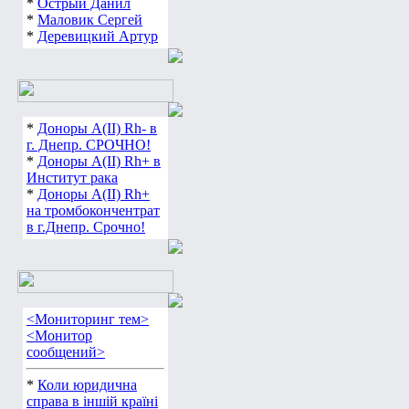
*
Острый Данил
*
Маловик Сергей
*
Деревицкий Артур
*
Доноры А(ІІ) Rh- в
г. Днепр. СРОЧНО!
*
Доноры А(ІІ) Rh+ в
Институт рака
*
Доноры А(ІІ) Rh+
на тромбокончентрат
в г.Днепр. Срочно!
<Мониторинг тем>
<Монитор
сообщений>
*
Коли юридична
справа в іншій країні