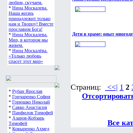
любим, скучаем.
*
Нина Москалева.
Наша жизнь
принадлежит только
нам и Творцу! Вместе
прославим Бога!
Дети в храме: опыт многод
*
Нина Москалева.
Мир, в котором мы
живем.
*
Нина Москалёва.
«Только любовь
спасет этот мир»
Страниц:
<<|
1
2
*
Рубан Ярослав
Отсортировать
*
Гончаренко София
*
Горюшко Николай
*
Савко Анастасия
*
Панфилов Тимофей
*
Азаров-Кобзарь
Все ка
Тимофей
*
Ковыренко Ахмед