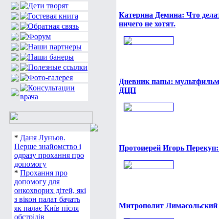
Катерина Демина: Что дела
ничего не хотят.
Дневник папы: мультфильм п
ДЦП
*
Даня Луньов.
Перше знайомство і
Протоиерей Игорь Перекуп
одразу прохання про
допомогу
*
Прохання про
допомогу для
онкохворих дітей, які
з вікон палат бачать
Митрополит Лимасольский
як палає Київ після
обстрілів