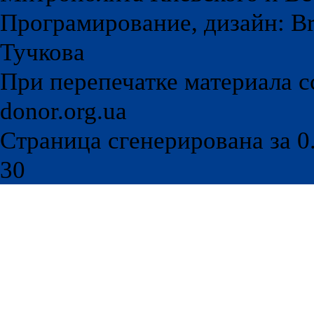
Програмирование, дизайн: Br
Тучкова
При перепечатке материала с
donor.org.ua
Страница сгенерирована за 0.
30