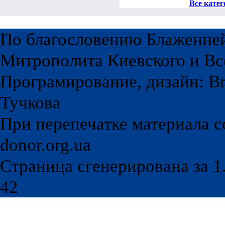
Все катег
По благословению Блаженне
Митрополита Киевского и Вс
Програмирование, дизайн: Br
Тучкова
При перепечатке материала с
donor.org.ua
Страница сгенерирована за 1.
42