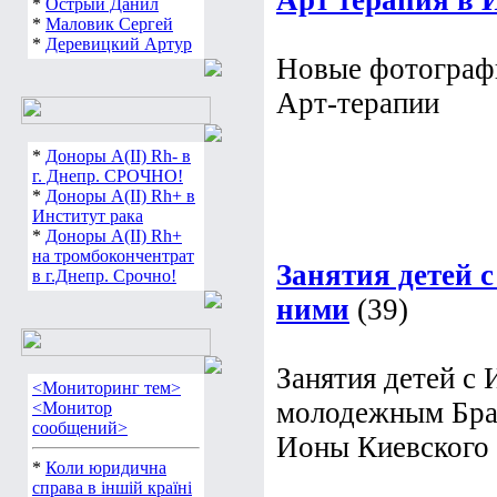
Арт терапия в 
*
Острый Данил
*
Маловик Сергей
*
Деревицкий Артур
Новые фотографи
Арт-терапии
*
Доноры А(ІІ) Rh- в
г. Днепр. СРОЧНО!
*
Доноры А(ІІ) Rh+ в
Институт рака
*
Доноры А(ІІ) Rh+
на тромбокончентрат
Занятия детей 
в г.Днепр. Срочно!
ними
(39)
Занятия детей с
<Мониторинг тем>
молодежным Бра
<Монитор
сообщений>
Ионы Киевского
*
Коли юридична
справа в іншій країні