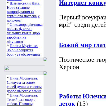
Интернет конку
*
Шаманський Діма.
Нове страшне
випробування та
Первый всеукраи
термінова потреба у
допомозі
мрії" среди дете
*
Онкохвора дівчинка
робить букети з
мильних квітів, щоб
заробити на
лікування
Божий мир гла
*
Поліна Мусієнко.
Збір на закриття
боргу за обстеження
Поэтическое твор
Херсон
*
Нина Москалева.
Следуем за зовом
своей души и творим
добро вместе с вами!
Работы Юлечки
*
Нина Москалева.
Тихий разговор с
деток
(15)
тобою. Помним,