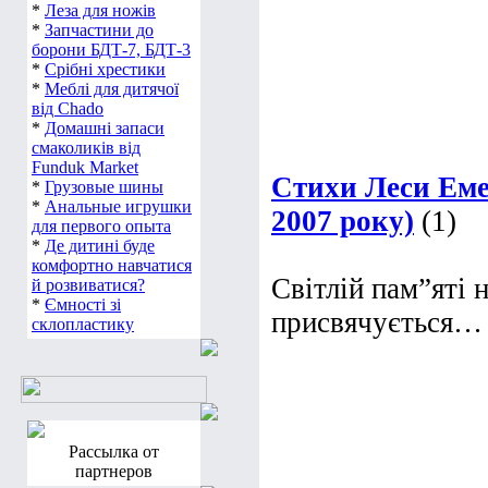
*
Леза для ножів
*
Запчастини до
борони БДТ-7, БДТ-3
*
Срібні хрестики
*
Меблі для дитячої
від Chado
*
Домашні запаси
смаколиків від
Funduk Market
Стихи Леси Еме
*
Грузовые шины
*
Анальные игрушки
2007 року)
(1)
для первого опыта
*
Де дитині буде
комфортно навчатися
Світлій пам”яті 
й розвиватися?
*
Ємності зі
присвячується…
склопластику
Рассылка от
партнеров