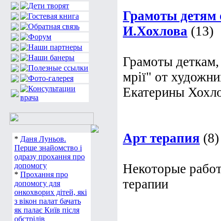
Грамоты детям 
И.Хохлова
(13)
Грамоты деткам,
мрії" от художн
Екатерины Хохл
Арт терапия
(8)
*
Даня Луньов.
Перше знайомство і
одразу прохання про
допомогу
Некоторые работ
*
Прохання про
терапии
допомогу для
онкохворих дітей, які
з вікон палат бачать
як палає Київ після
обстрілів