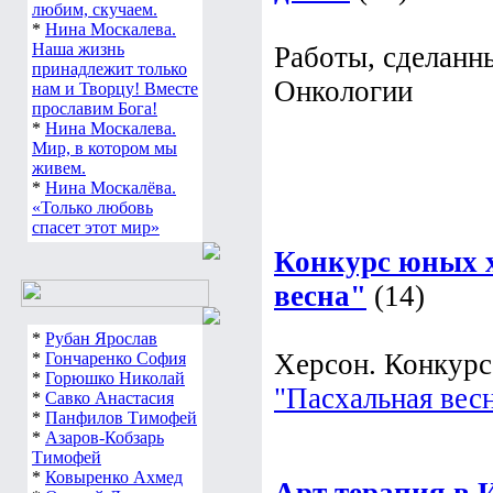
любим, скучаем.
*
Нина Москалева.
Наша жизнь
Работы, сделанн
принадлежит только
Онкологии
нам и Творцу! Вместе
прославим Бога!
*
Нина Москалева.
Мир, в котором мы
живем.
*
Нина Москалёва.
«Только любовь
спасет этот мир»
Конкурс юных 
весна"
(14)
*
Рубан Ярослав
Херсон. Конкур
*
Гончаренко София
*
Горюшко Николай
"Пасхальная вес
*
Савко Анастасия
*
Панфилов Тимофей
*
Азаров-Кобзарь
Тимофей
*
Ковыренко Ахмед