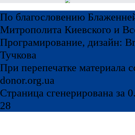
По благословению Блаженне
Митрополита Киевского и Вс
Програмирование, дизайн: Br
Тучкова
При перепечатке материала с
donor.org.ua
Страница сгенерирована за 0.
28