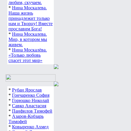
любим, скучаем.
*
Нина Москалева.
Наша жизнь
принадлежит только
нам и Творцу! Вместе
прославим Бога!
*
Нина Москалева.
Мир, в котором мы
живем.
*
Нина Москалёва.
«Только любовь
спасет этот мир»
*
Рубан Ярослав
*
Гончаренко София
*
Горюшко Николай
*
Савко Анастасия
*
Панфилов Тимофей
*
Азаров-Кобзарь
Тимофей
*
Ковыренко Ахмед