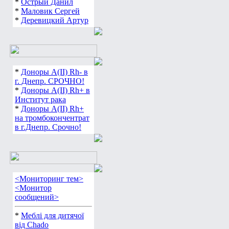
*
Острый Данил
*
Маловик Сергей
*
Деревицкий Артур
*
Доноры А(ІІ) Rh- в
г. Днепр. СРОЧНО!
*
Доноры А(ІІ) Rh+ в
Институт рака
*
Доноры А(ІІ) Rh+
на тромбокончентрат
в г.Днепр. Срочно!
<Мониторинг тем>
<Монитор
сообщений>
*
Меблі для дитячої
від Chado