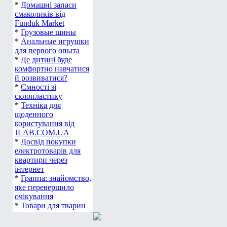
*
Домашні запаси
смаколиків від
Funduk Market
*
Грузовые шины
*
Анальные игрушки
для первого опыта
*
Де дитині буде
комфортно навчатися
й розвиватися?
*
Ємності зі
склопластику
*
Техніка для
щоденного
користування від
JLAB.COM.UA
*
Досвід покупки
електротоварів для
квартири через
інтернет
*
Граппа: знайомство,
яке перевершило
очікування
*
Товари для тварин