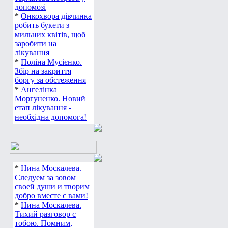
допомозі
*
Онкохвора дівчинка
робить букети з
мильних квітів, щоб
заробити на
лікування
*
Поліна Мусієнко.
Збір на закриття
боргу за обстеження
*
Ангелінка
Моргуненко. Новий
етап лікування -
необхідна допомога!
*
Нина Москалева.
Следуем за зовом
своей души и творим
добро вместе с вами!
*
Нина Москалева.
Тихий разговор с
тобою. Помним,