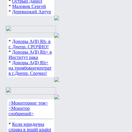
*
Острый Данил
*
Маловик Сергей
*
Деревицкий Артур
*
Доноры А(ІІ) Rh- в
г. Днепр. СРОЧНО!
*
Доноры А(ІІ) Rh+ в
Институт рака
*
Доноры А(ІІ) Rh+
на тромбокончентрат
в г.Днепр. Срочно!
<Мониторинг тем>
<Монитор
сообщений>
*
Коли юридична
справа в іншій країні