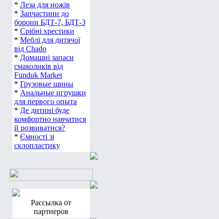
*
Леза для ножів
*
Запчастини до
борони БДТ-7, БДТ-3
*
Срібні хрестики
*
Меблі для дитячої
від Chado
*
Домашні запаси
смаколиків від
Funduk Market
*
Грузовые шины
*
Анальные игрушки
для первого опыта
*
Де дитині буде
комфортно навчатися
й розвиватися?
*
Ємності зі
склопластику
Рассылка от
партнеров