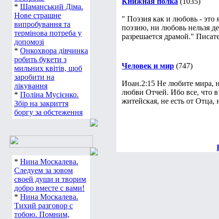
Книжная полка
(1035)
*
Шаманський Діма.
Нове страшне
" Поэзия как и любовь - это 
випробування та
поэзию, ни любовь нельзя де
термінова потреба у
разрешается драмой." Писа
допомозі
*
Онкохвора дівчинка
робить букети з
Человек и мир
(747)
мильних квітів, щоб
заробити на
Иоан.2:15 Не любите мира, н
лікування
любви Отчей. Ибо все, что в
*
Поліна Мусієнко.
житейская, не есть от Отца, 
Збір на закриття
боргу за обстеження
*
Нина Москалева.
Следуем за зовом
своей души и творим
добро вместе с вами!
*
Нина Москалева.
Тихий разговор с
тобою. Помним,