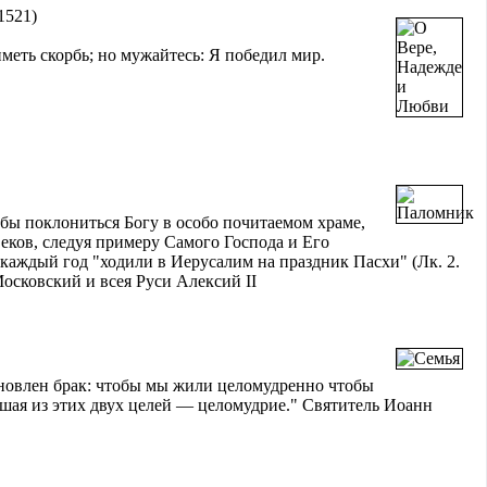
1521)
 иметь скорбь; но мужайтесь: Я победил мир.
бы поклониться Богу в особо почитаемом храме,
веков, следуя примеру Самого Господа и Его
каждый год "ходили в Иерусалим на праздник Пасхи" (Лк. 2.
осковский и всея Руси Алексий II
ановлен брак: чтобы мы жили целомудренно чтобы
йшая из этих двух целей — целомудрие." Святитель Иоанн