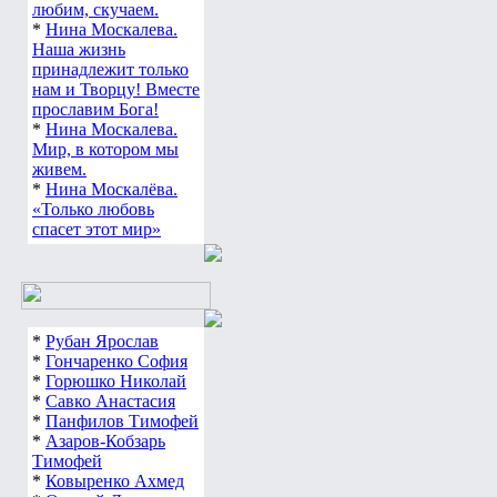
любим, скучаем.
*
Нина Москалева.
Наша жизнь
принадлежит только
нам и Творцу! Вместе
прославим Бога!
*
Нина Москалева.
Мир, в котором мы
живем.
*
Нина Москалёва.
«Только любовь
спасет этот мир»
*
Рубан Ярослав
*
Гончаренко София
*
Горюшко Николай
*
Савко Анастасия
*
Панфилов Тимофей
*
Азаров-Кобзарь
Тимофей
*
Ковыренко Ахмед