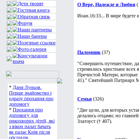
О Вере, Надежде и Любви
(
Иоан.16:33... В мире будете
Паломник
(37)
"Совершить путешествие, да
стремились христиане всех 
Пречистой Матери, которые 
41)." Святейший Патриарх М
*
Даня Луньов.
Перше знайомство і
одразу прохання про
Семья
(326)
допомогу
*
Прохання про
"Две цели, для которых уст
допомогу для
делались отцами; но главне
онкохворих дітей, які
Златоуст († 407).
з вікон палат бачать
як палає Київ після
обстрілів