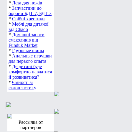
*
Леза для ножів
*
Запчастини до
борони БДТ-7, БДТ-3
*
Срібні хрестики
*
Меблі для дитячої
від Chado
*
Домашні запаси
смаколиків від
Funduk Market
*
Грузовые шины
*
Анальные игрушки
для первого опыта
*
Де дитині буде
комфортно навчатися
й розвиватися?
*
Ємності зі
склопластику
Рассылка от
партнеров