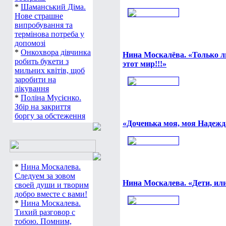
*
Шаманський Діма.
Нове страшне
випробування та
термінова потреба у
допомозі
*
Онкохвора дівчинка
Нина Москалёва. «Только л
робить букети з
этот мир!!!»
мильних квітів, щоб
заробити на
лікування
*
Поліна Мусієнко.
Збір на закриття
боргу за обстеження
«Доченька моя, моя Надежд
*
Нина Москалева.
Следуем за зовом
Нина Москалева. «Дети, ил
своей души и творим
добро вместе с вами!
*
Нина Москалева.
Тихий разговор с
тобою. Помним,