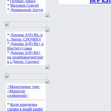
Все ка
*
Острый Данил
*
Маловик Сергей
*
Деревицкий Артур
*
Доноры А(ІІ) Rh- в
г. Днепр. СРОЧНО!
*
Доноры А(ІІ) Rh+ в
Институт рака
*
Доноры А(ІІ) Rh+
на тромбокончентрат
в г.Днепр. Срочно!
<Мониторинг тем>
<Монитор
сообщений>
*
Коли юридична
справа в іншій країні