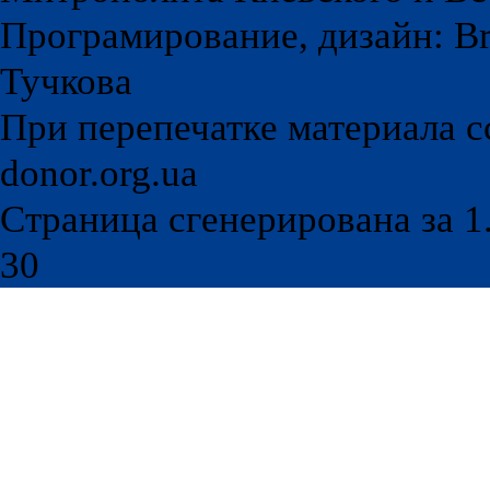
Програмирование, дизайн: Br
Тучкова
При перепечатке материала с
donor.org.ua
Страница сгенерирована за 1.
30