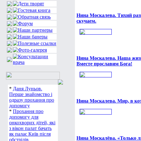
Нина Москалева. Тихий раз
скучаем.
Нина Москалева. Наша жизн
Вместе прославим Бога!
*
Даня Луньов.
Перше знайомство і
одразу прохання про
Нина Москалева. Мир, в к
допомогу
*
Прохання про
допомогу для
онкохворих дітей, які
з вікон палат бачать
як палає Київ після
Нина Москалёва. «Только л
обстрілів