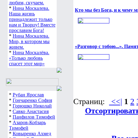
любим, скучаем.
*
Нина Москалева.
Кто мы без Бога, и к чему 
Наша жизнь
принадлежит только
нам и Творцу! Вместе
прославим Бога!
*
Нина Москалева.
Мир, в котором мы
«Разговор с тобою...». Пам
живем.
*
Нина Москалёва.
«Только любовь
спасет этот мир»
*
Рубан Ярослав
Страниц:
<<|
1
2
*
Гончаренко София
*
Горюшко Николай
Отсортировать
*
Савко Анастасия
*
Панфилов Тимофей
*
Азаров-Кобзарь
Тимофей
*
Ковыренко Ахмед