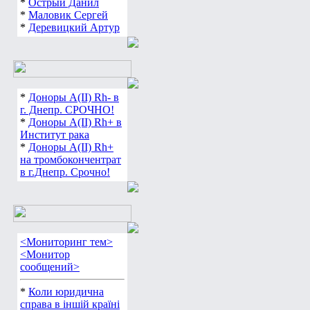
*
Острый Данил
*
Маловик Сергей
*
Деревицкий Артур
*
Доноры А(ІІ) Rh- в
г. Днепр. СРОЧНО!
*
Доноры А(ІІ) Rh+ в
Институт рака
*
Доноры А(ІІ) Rh+
на тромбокончентрат
в г.Днепр. Срочно!
<Мониторинг тем>
<Монитор
сообщений>
*
Коли юридична
справа в іншій країні