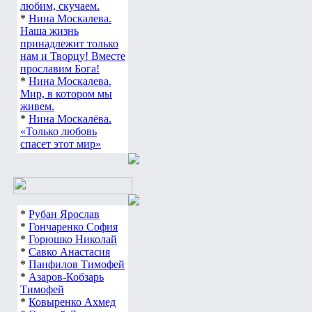
любим, скучаем.
*
Нина Москалева.
Наша жизнь
принадлежит только
нам и Творцу! Вместе
прославим Бога!
*
Нина Москалева.
Мир, в котором мы
живем.
*
Нина Москалёва.
«Только любовь
спасет этот мир»
*
Рубан Ярослав
*
Гончаренко София
*
Горюшко Николай
*
Савко Анастасия
*
Панфилов Тимофей
*
Азаров-Кобзарь
Тимофей
*
Ковыренко Ахмед