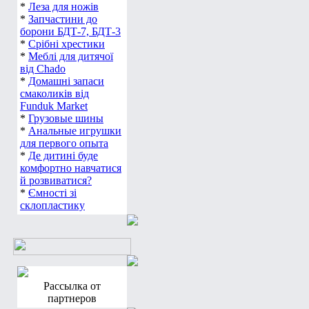
*
Леза для ножів
*
Запчастини до
борони БДТ-7, БДТ-3
*
Срібні хрестики
*
Меблі для дитячої
від Chado
*
Домашні запаси
смаколиків від
Funduk Market
*
Грузовые шины
*
Анальные игрушки
для первого опыта
*
Де дитині буде
комфортно навчатися
й розвиватися?
*
Ємності зі
склопластику
Рассылка от
партнеров