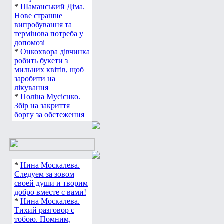
*
Шаманський Діма.
Нове страшне
випробування та
термінова потреба у
допомозі
*
Онкохвора дівчинка
робить букети з
мильних квітів, щоб
заробити на
лікування
*
Поліна Мусієнко.
Збір на закриття
боргу за обстеження
*
Нина Москалева.
Следуем за зовом
своей души и творим
добро вместе с вами!
*
Нина Москалева.
Тихий разговор с
тобою. Помним,