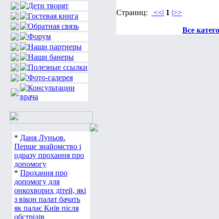
Страниц:
<<|
1
|>>
Все катег
*
Даня Луньов.
Перше знайомство і
одразу прохання про
допомогу
*
Прохання про
допомогу для
онкохворих дітей, які
з вікон палат бачать
як палає Київ після
обстрілів