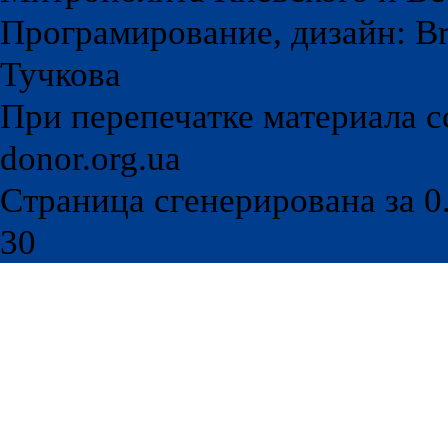
Програмирование, дизайн: Br
Тучкова
При перепечатке материала с
donor.org.ua
Страница сгенерирована за 0.
30