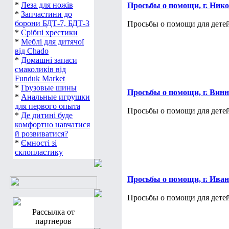
*
Леза для ножів
Просьбы о помощи, г. Ник
*
Запчастини до
борони БДТ-7, БДТ-3
Просьбы о помощи для детей
*
Срібні хрестики
*
Меблі для дитячої
від Chado
*
Домашні запаси
смаколиків від
Funduk Market
*
Грузовые шины
Просьбы о помощи, г. Вин
*
Анальные игрушки
для первого опыта
Просьбы о помощи для детей
*
Де дитині буде
комфортно навчатися
й розвиватися?
*
Ємності зі
склопластику
Просьбы о помощи, г. Ива
Просьбы о помощи для детей
Рассылка от
партнеров