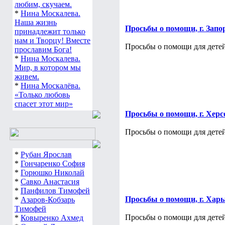
любим, скучаем.
*
Нина Москалева.
Наша жизнь
Просьбы о помощи, г. Запо
принадлежит только
нам и Творцу! Вместе
Просьбы о помощи для детей
прославим Бога!
*
Нина Москалева.
Мир, в котором мы
живем.
*
Нина Москалёва.
«Только любовь
спасет этот мир»
Просьбы о помощи, г. Херс
Просьбы о помощи для детей
*
Рубан Ярослав
*
Гончаренко София
*
Горюшко Николай
*
Савко Анастасия
*
Панфилов Тимофей
Просьбы о помощи, г. Хар
*
Азаров-Кобзарь
Тимофей
Просьбы о помощи для детей
*
Ковыренко Ахмед