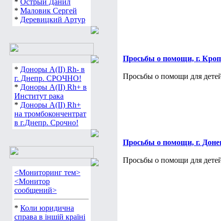
*
Острый Данил
*
Маловик Сергей
*
Деревицкий Артур
Просьбы о помощи, г. Кро
*
Доноры А(ІІ) Rh- в
Просьбы о помощи для детей
г. Днепр. СРОЧНО!
*
Доноры А(ІІ) Rh+ в
Институт рака
*
Доноры А(ІІ) Rh+
на тромбокончентрат
в г.Днепр. Срочно!
Просьбы о помощи, г. Доне
Просьбы о помощи для детей
<Мониторинг тем>
<Монитор
сообщений>
*
Коли юридична
справа в іншій країні