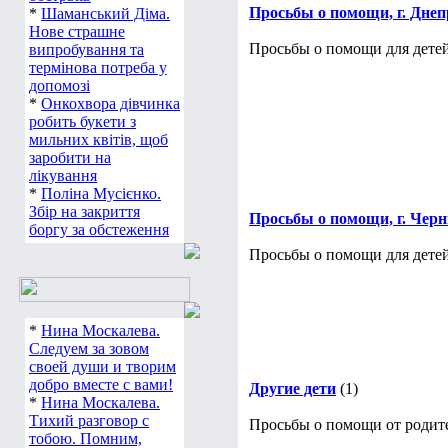
Просьбы о помощи, г. Днепр
*
Шаманський Діма.
Нове страшне
Просьбы о помощи для детей,
випробування та
термінова потреба у
допомозі
*
Онкохвора дівчинка
робить букети з
мильних квітів, щоб
заробити на
лікування
*
Поліна Мусієнко.
Збір на закриття
Просьбы о помощи, г. Чер
боргу за обстеження
Просьбы о помощи для детей
*
Нина Москалева.
Следуем за зовом
своей души и творим
добро вместе с вами!
Другие дети
(1)
*
Нина Москалева.
Тихий разговор с
Просьбы о помощи от родите
тобою. Помним,