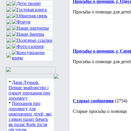
Просьбы о помощи, г. Одес
Просьбы о помощи для детей
Просьбы о помощи, г. Сим
Просьбы о помощи для детей
*
Даня Луньов.
Перше знайомство і
одразу прохання про
допомогу
Старые сообщения
(2754)
*
Прохання про
допомогу для
Старые просьбы о помощи
онкохворих дітей, які
з вікон палат бачать
як палає Київ після
обстрілів