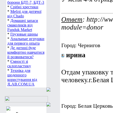
борони БДТ-7, БДТ-3
*
Срібні хрестики
*
Меблі для дитячої
від Chado
Ответ
: http://w
*
Домашні запаси
смаколиків від
module=donor
Funduk Market
*
Грузовые шины
*
Анальные игрушки
для первого опыта
Город: Чернигов
*
Де дитині буде
комфортно навчатися
ирина
й розвиватися?
*
Ємності зі
склопластику
*
Техніка для
Отдам упаковку 
щоденного
человеку.г.Белая
користування від
JLAB.COM.UA
Город: Белая Церковь