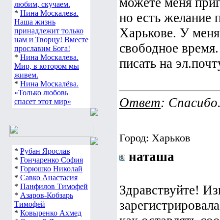
можете меня приг
любим, скучаем.
*
Нина Москалева.
но есть желание 
Наша жизнь
Харькове. У меня
принадлежит только
нам и Творцу! Вместе
свободное время.
прославим Бога!
*
Нина Москалева.
писать на эл.почт
Мир, в котором мы
живем.
*
Нина Москалёва.
«Только любовь
Ответ
: Спасибо
спасет этот мир»
Город: Харьков
*
Рубан Ярослав
наташа
*
Гончаренко София
*
Горюшко Николай
*
Савко Анастасия
*
Панфилов Тимофей
Здравствуйте! Изв
*
Азаров-Кобзарь
зарегистрировала
Тимофей
*
Ковыренко Ахмед