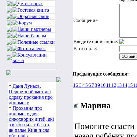
Сообщение
Введите написанное:
В это поле:
Предыдущие сообщения:
1
2
3
4
5
6
7
8
9
10
11
12
13
14
15
1
*
Даня Луньов.
Перше знайомство і
одразу прохання про
допомогу
Марина
*
Прохання про
допомогу для
онкохворих дітей, які
Помогите спасти 
з вікон палат бачать
як палає Київ після
назад ребёнку по
обстрілів