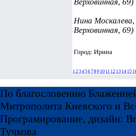
Верховинная, 69)
Нина Москалева, 
Верховинная, 69)
Город: Ирина
1
2
3
4
5
6
7
8
9
10
11
12
13
14
15
1
По благословению Блаженне
Митрополита Киевского и Вс
Програмирование, дизайн: Br
Тучкова