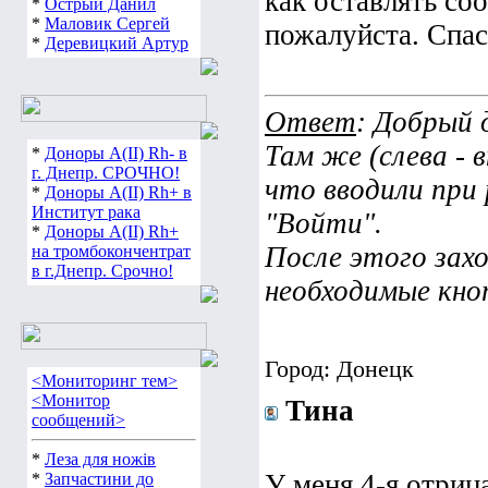
как оставлять со
*
Острый Данил
*
Маловик Сергей
пожалуйста. Спас
*
Деревицкий Артур
Ответ
: Добрый 
Там же (слева - в
*
Доноры А(ІІ) Rh- в
г. Днепр. СРОЧНО!
что вводили при
*
Доноры А(ІІ) Rh+ в
Институт рака
"Войти".
*
Доноры А(ІІ) Rh+
После этого захо
на тромбокончентрат
в г.Днепр. Срочно!
необходимые кно
Город: Донецк
<Мониторинг тем>
<Монитор
Тина
сообщений>
*
Леза для ножів
У меня 4-я отриц
*
Запчастини до