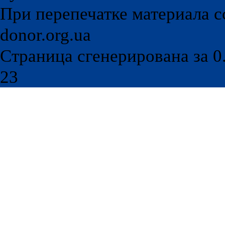
При перепечатке материала с
donor.org.ua
Страница сгенерирована за 0.
23