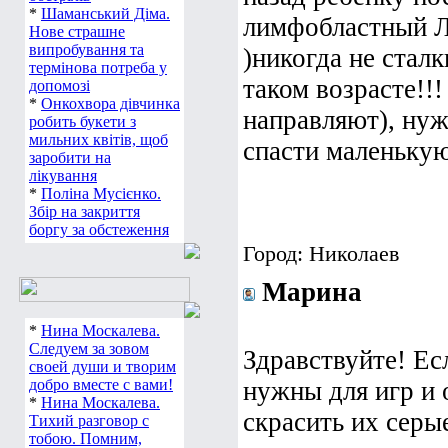
*
Шаманський Діма.
лимфобластный Л
Нове страшне
випробування та
)никогда не сталк
термінова потреба у
таком возрасте!!!
допомозі
*
Онкохвора дівчинка
направляют), нуж
робить букети з
мильних квітів, щоб
спасти маленьку
заробити на
лікування
*
Поліна Мусієнко.
Збір на закриття
боргу за обстеження
Город: Николаев
Марина
*
Нина Москалева.
Следуем за зовом
Здравствуйте! Е
своей души и творим
добро вместе с вами!
нужны для игр и 
*
Нина Москалева.
скрасить их серы
Тихий разговор с
тобою. Помним,