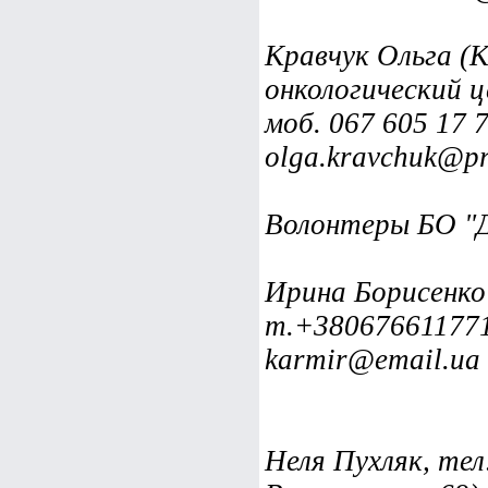
Кравчук Ольга (К
онкологический ц
моб. 067 605 17 7
olga.kravchuk@pr
Волонтеры БО "Д
Ирина Борисенко 
т.+38067661177
karmir@email.ua
Неля Пухляк, тел