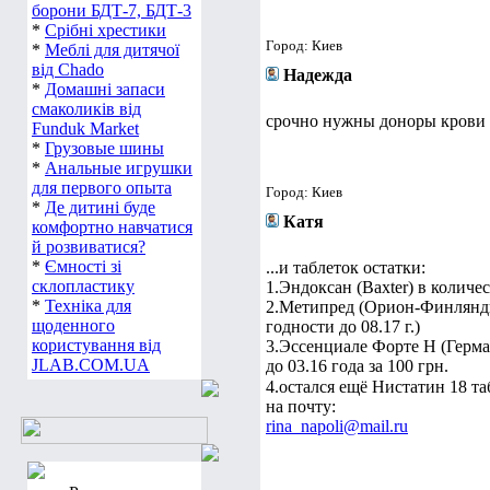
борони БДТ-7, БДТ-3
*
Срібні хрестики
Город: Киев
*
Меблі для дитячої
від Chado
Надежда
*
Домашні запаси
смаколиків від
срочно нужны доноры крови 
Funduk Market
*
Грузовые шины
*
Анальные игрушки
для первого опыта
Город: Киев
*
Де дитині буде
Катя
комфортно навчатися
й розвиватися?
*
Ємності зі
...и таблеток остатки:
склопластику
1.Эндоксан (Baxter) в количес
*
Техніка для
2.Метипред (Орион-Финляндия)
щоденного
годности до 08.17 г.)
користування від
3.Эссенциале Форте Н (Герман
JLAB.COM.UA
до 03.16 года за 100 грн.
4.остался ещё Нистатин 18 та
на почту:
rina_napoli@mail.ru