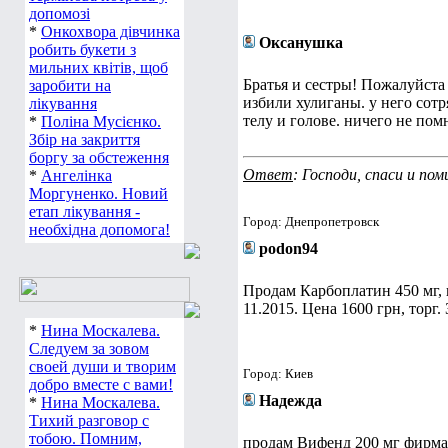
допомозі
*
Онкохвора дівчинка
Оксанушка
робить букети з
мильних квітів, щоб
Братья и сестры! Пожалуйста
заробити на
избили хулиганы. у него сот
лікування
телу и голове. ничего не по
*
Поліна Мусієнко.
Збір на закриття
боргу за обстеження
Ответ
: Господи, спаси и пом
*
Ангелінка
Моргуненко. Новий
етап лікування -
Город: Днепропетровск
необхідна допомога!
podon94
Продам Карбоплатин 450 мг, 
11.2015. Цена 1600 грн, торг.
*
Нина Москалева.
Следуем за зовом
своей души и творим
Город: Киев
добро вместе с вами!
Надежда
*
Нина Москалева.
Тихий разговор с
тобою. Помним,
продам Вифенд 200 мг фирма 