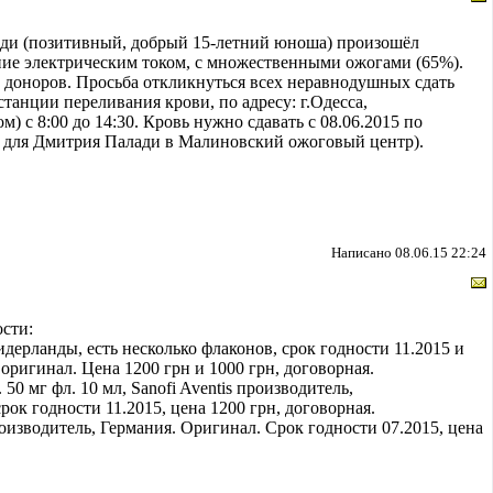
лади (позитивный, добрый 15-летний юноша) произошёл
ние электрическим током, с множественными ожогами (65%).
 доноров. Просьба откликнуться всех неравнодушных сдать
танции переливания крови, по адресу: г.Одесса,
м) c 8:00 до 14:30. Кровь нужно сдавать с 08.06.2015 по
е – для Дмитрия Палади в Малиновский ожоговый центр).
Написано 08.06.15 22:24
сти:
дерланды, есть несколько флаконов, срок годности 11.2015 и
 оригинал. Цена 1200 грн и 1000 грн, договорная.
 50 мг фл. 10 мл, Sanofi Aventis производитель,
ок годности 11.2015, цена 1200 грн, договорная.
роизводитель, Германия. Оригинал. Срок годности 07.2015, цена