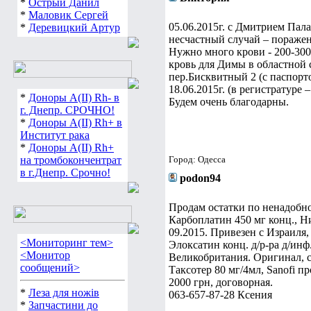
*
Острый Данил
*
Маловик Сергей
05.06.2015г. с Дмитрием Па
*
Деревицкий Артур
несчастный случай – пораже
Нужно много крови - 200-300
кровь для Димы в областной с
пер.Бисквитный 2 (с паспорто
18.06.2015г. (в регистратур
*
Доноры А(ІІ) Rh- в
Будем очень благодарны.
г. Днепр. СРОЧНО!
*
Доноры А(ІІ) Rh+ в
Институт рака
*
Доноры А(ІІ) Rh+
на тромбокончентрат
Город: Одесса
в г.Днепр. Срочно!
podon94
Продам остатки по ненадобно
Карбоплатин 450 мг конц., Ни
09.2015. Привезен с Израиля,
<Мониторинг тем>
Элоксатин конц. д/р-ра д/инф.
<Монитор
Великобритания. Оригинал, ср
сообщений>
Таксотер 80 мг/4мл, Sanofi п
2000 грн, договорная.
*
Леза для ножів
063-657-87-28 Ксения
*
Запчастини до