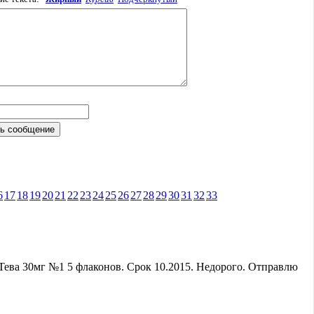
6
17
18
19
20
21
22
23
24
25
26
27
28
29
30
31
32
33
ева 30мг №1 5 флаконов. Срок 10.2015. Недорого. Отправлю