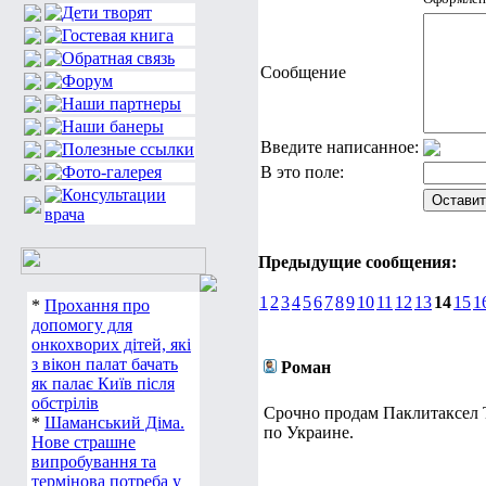
Сообщение
Введите написанное:
В это поле:
Предыдущие сообщения:
1
2
3
4
5
6
7
8
9
10
11
12
13
14
15
1
*
Прохання про
допомогу для
онкохворих дітей, які
з вікон палат бачать
Роман
як палає Київ після
обстрілів
Срочно продам Паклитаксел Т
*
Шаманський Діма.
по Украине.
Нове страшне
випробування та
термінова потреба у