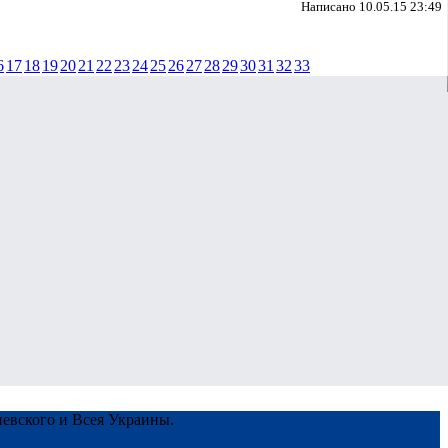
Написано 10.05.15 23:49
6
17
18
19
20
21
22
23
24
25
26
27
28
29
30
31
32
33
евского и Всея Украины.