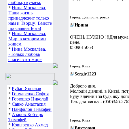
любим, скучаем.
*
Нина Москалева.
Наша жизнь
Город: Днепропетровск
принадлежит только
нам и Творцу! Вместе
Ирина
прославим Бога!
*
Нина Москалева.
ОЧЕНЬ НУЖНО !!!Для мужа (4
Мир, в котором мы
цене.
живем.
0509615063
*
Нина Москалёва.
«Только любовь
спасет этот мир»
Город: Киев
Sergiy1223
Доброго дня.
*
Рубан Ярослав
Молодій дівчині, в Києві, по
*
Гончаренко София
Буду вдячний за будь-яку до
*
Горюшко Николай
Тел. для звязку - (050)346-27
*
Савко Анастасия
*
Панфилов Тимофей
*
Азаров-Кобзарь
Тимофей
Город: Киев
*
Ковыренко Ахмед
Виктория