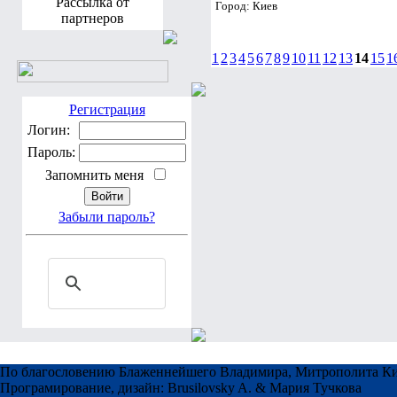
Рассылка от
Город: Киев
партнеров
1
2
3
4
5
6
7
8
9
10
11
12
13
14
15
1
Регистрация
Логин:
Пароль:
Запомнить меня
Забыли пароль?
По благословению Блаженнейшего Владимира, Митрополита Ки
Програмирование, дизайн: Brusilovsky A. & Мария Тучкова