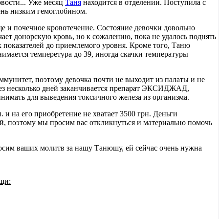
вости... Уже месяц
Таня
находится в отделении. Поступила с
ень низким гемоглобином.
е и почечное кровотечение. Состояние девочки довольно
ает донорскую кровь, но к сожалению, пока не удалось поднять
х показателей до приемлемого уровня. Кроме того, Таню
имается темперетура до 39, иногда скачки температуры
ммунитет, поэтому девочка почти не выходит из палаты и не
рез несколько дней заканчивается препарат ЭКСИДЖАД,
нимать для выведения токсичного железа из организма.
. и на его приобретение не хватает 3500 грн. Деньги
ей, поэтому мы просим вас откликнуться и материально помочь
росим ваших молитв за нашу Танюшу, ей сейчас очень нужна
щи: