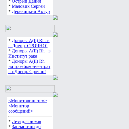
*
Острый Данил
*
Маловик Сергей
*
Деревицкий Артур
*
Доноры А(ІІ) Rh- в
г. Днепр. СРОЧНО!
*
Доноры А(ІІ) Rh+ в
Институт рака
*
Доноры А(ІІ) Rh+
на тромбокончентрат
в г.Днепр. Срочно!
<Мониторинг тем>
<Монитор
сообщений>
*
Леза для ножів
*
Запчастини до