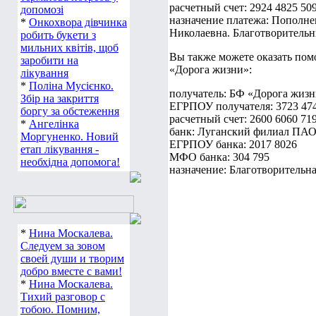
расчетный счет: 2924 4825 50
допомозі
назначение платежа: Пополне
*
Онкохвора дівчинка
Николаевна. Благотворительн
робить букети з
мильних квітів, щоб
Вы также можете оказать пом
заробити на
«Дорога жизни»:
лікування
*
Поліна Мусієнко.
получатель: БФ «Дорога жиз
Збір на закриття
ЕГРПОУ получателя: 3723 47
боргу за обстеження
расчетный счет: 2600 6060 71
*
Ангелінка
банк: Луганский филиал ПАО
Моргуненко. Новий
ЕГРПОУ банка: 2017 8026
етап лікування -
МФО банка: 304 795
необхідна допомога!
назначение: Благотворительн
*
Нина Москалева.
Следуем за зовом
своей души и творим
добро вместе с вами!
*
Нина Москалева.
Тихий разговор с
тобою. Помним,