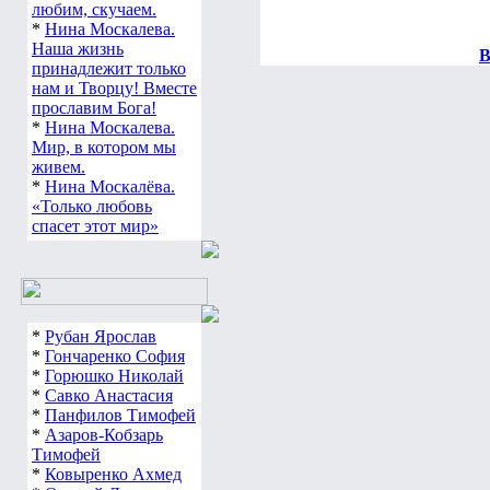
любим, скучаем.
*
Нина Москалева.
Наша жизнь
В
принадлежит только
нам и Творцу! Вместе
прославим Бога!
*
Нина Москалева.
Мир, в котором мы
живем.
*
Нина Москалёва.
«Только любовь
спасет этот мир»
*
Рубан Ярослав
*
Гончаренко София
*
Горюшко Николай
*
Савко Анастасия
*
Панфилов Тимофей
*
Азаров-Кобзарь
Тимофей
*
Ковыренко Ахмед