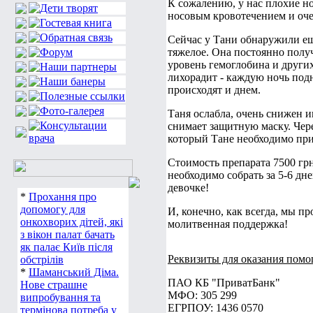
К сожалению, у нас плохие но
носовым кровотечением и оч
Сейчас у Тани обнаружили ещ
тяжелое. Она постоянно получ
уровень гемоглобина и други
лихорадит - каждую ночь подн
происходят и днем.
Таня ослабла, очень снижен и
снимает защитную маску. Че
который Тане необходимо при
Стоимость препарата 7500 грн
необходимо собрать за 5-6 дн
девочке!
*
Прохання про
допомогу для
И, конечно, как всегда, мы п
онкохворих дітей, які
молитвенная поддержка!
з вікон палат бачать
як палає Київ після
Реквизиты для оказания помо
обстрілів
*
Шаманський Діма.
ПАО КБ "ПриватБанк"
Нове страшне
МФО: 305 299
випробування та
ЕГРПОУ: 1436 0570
термінова потреба у