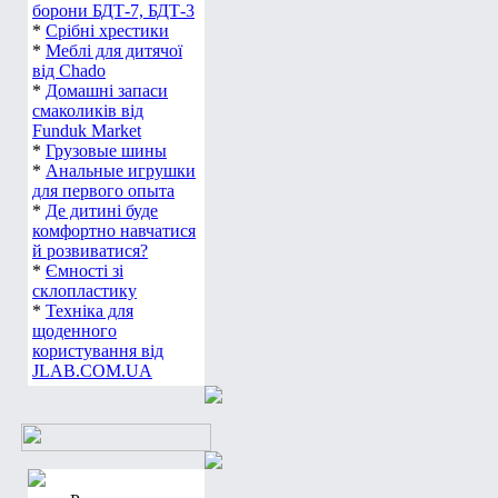
борони БДТ-7, БДТ-3
*
Срібні хрестики
*
Меблі для дитячої
від Chado
*
Домашні запаси
смаколиків від
Funduk Market
*
Грузовые шины
*
Анальные игрушки
для первого опыта
*
Де дитині буде
комфортно навчатися
й розвиватися?
*
Ємності зі
склопластику
*
Техніка для
щоденного
користування від
JLAB.COM.UA