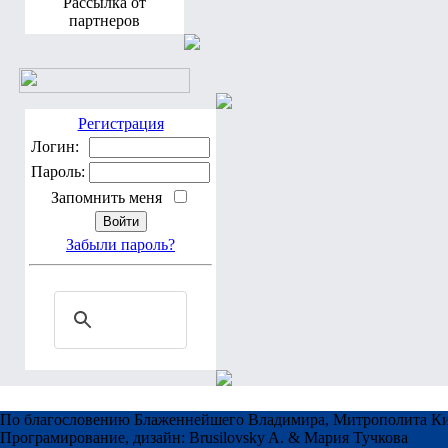
Рассылка от
партнеров
Регистрация
Логин:
Пароль:
Запомнить меня
Забыли пароль?
По благословению Блаженнейшего Владимира, Митрополита Ки
Програмирование, дизайн: Brusilovsky A. & Мария Тучкова