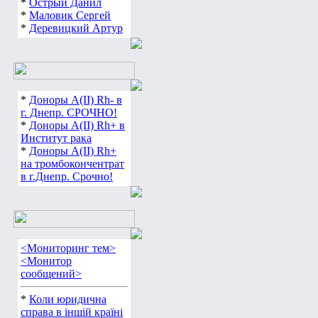
*
Острый Данил
*
Маловик Сергей
*
Деревицкий Артур
*
Доноры А(ІІ) Rh- в
г. Днепр. СРОЧНО!
*
Доноры А(ІІ) Rh+ в
Институт рака
*
Доноры А(ІІ) Rh+
на тромбокончентрат
в г.Днепр. Срочно!
<Мониторинг тем>
<Монитор
сообщений>
*
Коли юридична
справа в іншій країні