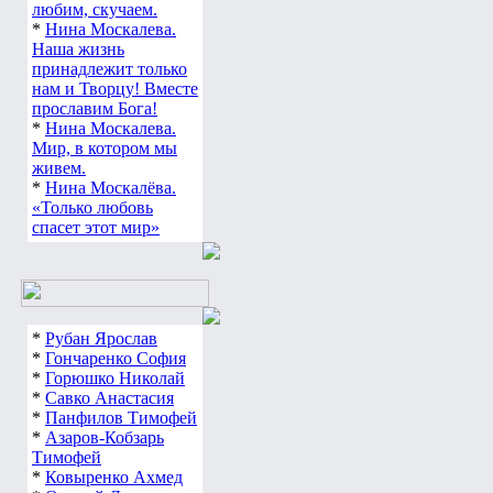
любим, скучаем.
*
Нина Москалева.
Наша жизнь
принадлежит только
нам и Творцу! Вместе
прославим Бога!
*
Нина Москалева.
Мир, в котором мы
живем.
*
Нина Москалёва.
«Только любовь
спасет этот мир»
*
Рубан Ярослав
*
Гончаренко София
*
Горюшко Николай
*
Савко Анастасия
*
Панфилов Тимофей
*
Азаров-Кобзарь
Тимофей
*
Ковыренко Ахмед