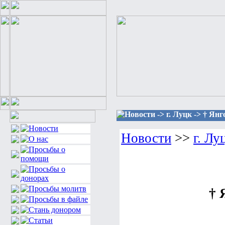
Новости -> г. Луцк -> † Янг
Новости
>>
г. Лу
† 