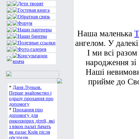
Наша маленька
Т
ангелом. У далекі
І ми всі разом
народження зі
Наші невимовн
прийме до Сво
*
Даня Луньов.
Перше знайомство і
одразу прохання про
допомогу
*
Прохання про
допомогу для
онкохворих дітей, які
з вікон палат бачать
як палає Київ після
обстрілів