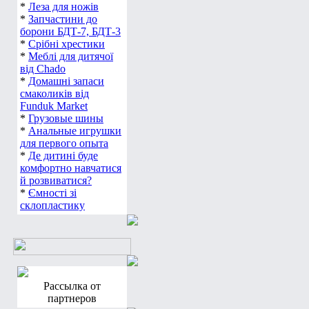
*
Леза для ножів
*
Запчастини до
борони БДТ-7, БДТ-3
*
Срібні хрестики
*
Меблі для дитячої
від Chado
*
Домашні запаси
смаколиків від
Funduk Market
*
Грузовые шины
*
Анальные игрушки
для первого опыта
*
Де дитині буде
комфортно навчатися
й розвиватися?
*
Ємності зі
склопластику
Рассылка от
партнеров