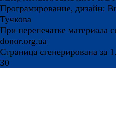
Програмирование, дизайн: Br
Тучкова
При перепечатке материала с
donor.org.ua
Страница сгенерирована за 1.
30