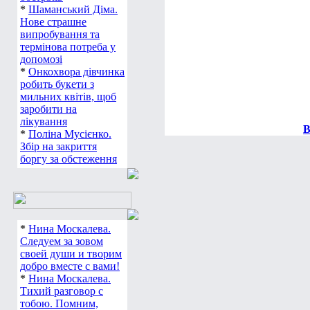
*
Шаманський Діма.
Нове страшне
випробування та
термінова потреба у
допомозі
*
Онкохвора дівчинка
робить букети з
мильних квітів, щоб
заробити на
лікування
В
*
Поліна Мусієнко.
Збір на закриття
боргу за обстеження
*
Нина Москалева.
Следуем за зовом
своей души и творим
добро вместе с вами!
*
Нина Москалева.
Тихий разговор с
тобою. Помним,