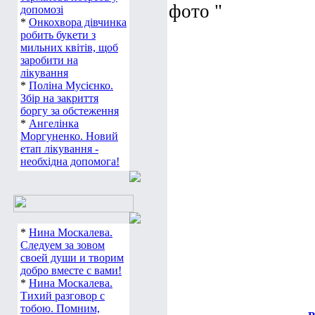
фото "
допомозі
*
Онкохвора дівчинка
робить букети з
мильних квітів, щоб
заробити на
лікування
*
Поліна Мусієнко.
Збір на закриття
боргу за обстеження
*
Ангелінка
Моргуненко. Новий
етап лікування -
необхідна допомога!
*
Нина Москалева.
Следуем за зовом
своей души и творим
добро вместе с вами!
*
Нина Москалева.
Тихий разговор с
тобою. Помним,