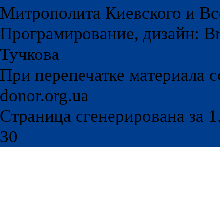
Митрополита Киевского и Вс
Програмирование, дизайн: Br
Тучкова
При перепечатке материала с
donor.org.ua
Страница сгенерирована за 1.
30