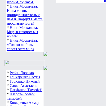
В
любим, скучаем.
*
Нина Москалева.
Наша жизнь
принадлежит только
нам и Творцу! Вместе
прославим Бога!
*
Нина Москалева.
Мир, в котором мы
живем.
*
Нина Москалёва.
«Только любовь
спасет этот мир»
*
Рубан Ярослав
*
Гончаренко София
*
Горюшко Николай
*
Савко Анастасия
*
Панфилов Тимофей
*
Азаров-Кобзарь
Тимофей
*
Ковыренко Ахмед