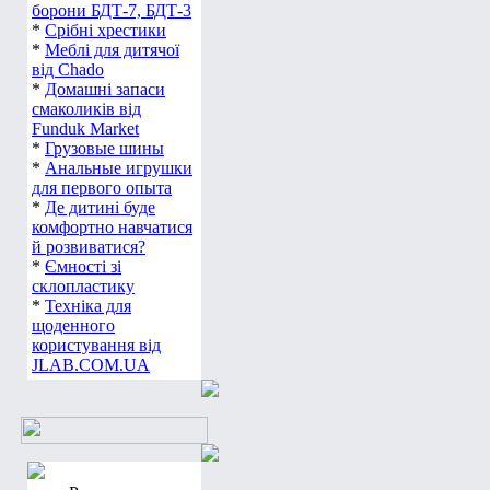
борони БДТ-7, БДТ-3
*
Срібні хрестики
*
Меблі для дитячої
від Chado
*
Домашні запаси
смаколиків від
Funduk Market
*
Грузовые шины
*
Анальные игрушки
для первого опыта
*
Де дитині буде
комфортно навчатися
й розвиватися?
*
Ємності зі
склопластику
*
Техніка для
щоденного
користування від
JLAB.COM.UA