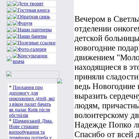
Вечером в Светлы
отделении онкоге
детской больницы
новогодние подар
движением "Молод
находящиеся в эт
приняли сладости
ведь Новогодние 
*
Прохання про
допомогу для
выразить сердечн
онкохворих дітей, які
людям, причастны
з вікон палат бачать
як палає Київ після
волонтерскому д
обстрілів
*
Шаманський Діма.
Надежде Попко л
Нове страшне
випробування та
Спасибо от всей 
термінова потреба у