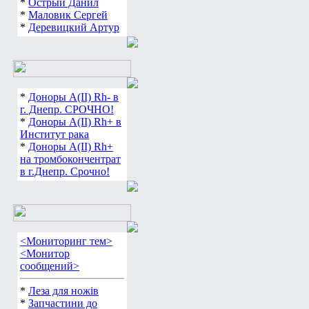
*
Острый Данил
*
Маловик Сергей
*
Деревицкий Артур
*
Доноры А(ІІ) Rh- в
г. Днепр. СРОЧНО!
*
Доноры А(ІІ) Rh+ в
Институт рака
*
Доноры А(ІІ) Rh+
на тромбокончентрат
в г.Днепр. Срочно!
<Мониторинг тем>
<Монитор
сообщений>
*
Леза для ножів
*
Запчастини до