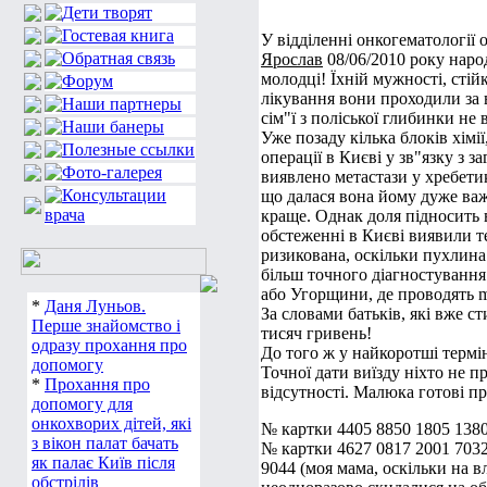
У відділенні онкогематології 
Ярослав
08/06/2010 року наро
молодці! Їхній мужності, стійк
лікування вони проходили за в
сім"ї з поліської глибинки не
Уже позаду кілька блоків хімі
операції в Києві у зв"язку з 
виявлено метастази у хребети
що далася вона йому дуже важк
краще. Однак доля підносить 
обстеженні в Києві виявили те
ризикована, оскільки пухлина 
більш точного діагностування
або Угорщини, де проводять m
*
Даня Луньов.
За словами батьків, які вже 
Перше знайомство і
тисяч гривень!
одразу прохання про
До того ж у найкоротші термі
допомогу
Точної дати виїзду ніхто не п
*
Прохання про
відсутності. Малюка готові пр
допомогу для
онкохворих дітей, які
№ картки 4405 8850 1805 1380
з вікон палат бачать
№ картки 4627 0817 2001 7032
як палає Київ після
9044 (моя мама, оскільки на 
обстрілів