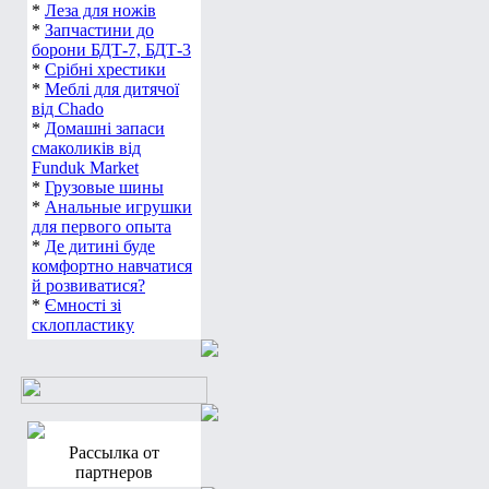
*
Леза для ножів
*
Запчастини до
борони БДТ-7, БДТ-3
*
Срібні хрестики
*
Меблі для дитячої
від Chado
*
Домашні запаси
смаколиків від
Funduk Market
*
Грузовые шины
*
Анальные игрушки
для первого опыта
*
Де дитині буде
комфортно навчатися
й розвиватися?
*
Ємності зі
склопластику
Рассылка от
партнеров