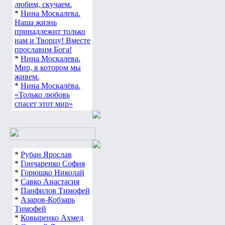
любим, скучаем.
*
Нина Москалева.
Наша жизнь
принадлежит только
нам и Творцу! Вместе
прославим Бога!
*
Нина Москалева.
Мир, в котором мы
живем.
*
Нина Москалёва.
«Только любовь
спасет этот мир»
*
Рубан Ярослав
*
Гончаренко София
*
Горюшко Николай
*
Савко Анастасия
*
Панфилов Тимофей
*
Азаров-Кобзарь
Тимофей
*
Ковыренко Ахмед