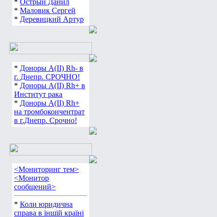
*
Острый Данил
*
Маловик Сергей
*
Деревицкий Артур
*
Доноры А(ІІ) Rh- в
г. Днепр. СРОЧНО!
*
Доноры А(ІІ) Rh+ в
Институт рака
*
Доноры А(ІІ) Rh+
на тромбокончентрат
в г.Днепр. Срочно!
<Мониторинг тем>
<Монитор
сообщений>
*
Коли юридична
справа в іншій країні