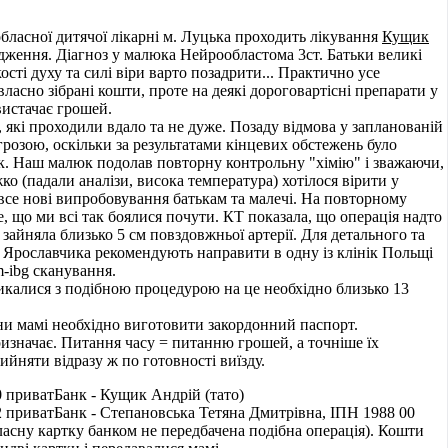
обласної дитячої лікарні м. Луцька проходить лікування
Кущик
дження. Діагноз у малюка Нейрообластома 3ст. Батьки великі
ості духу та силі віри варто позадрити... Практично усе
ласно зібрані кошти, проте на деякі дороговартісні препарати у
 вистачає грошей.
ї, які проходили вдало та не дуже. Позаду відмова у запланованій
загрозою, оскільки за результатами кінцевих обстежень було
к. Наш малюк подолав повторну контрольну "хімію" і зважаючи,
о (падали аналізи, висока температура) хотілося вірити у
все нові випробовування батькам та малечі. На повторному
, що ми всі так боялися почути. КТ показала, що операція надто
зайняла близько 5 см повздовжньої артерії. Для детального та
 Ярославчика рекомендують направити в одну із клінік Польщі
-ibg сканування.
стикалися з подібною процедурою на це необхідно близько 13
ни мамі необхідно виготовити закордонний паспорт.
ризначає. Питання часу = питанню грошей, а точніше їх
ийняти відразу ж по готовності виїзду.
 приватБанк - Кущик Андрій (тато)
 приватБанк - Степановська Тетяна Дмитрівна, ІПН 1988 00
власну картку банком не передбачена подібна операція). Кошти