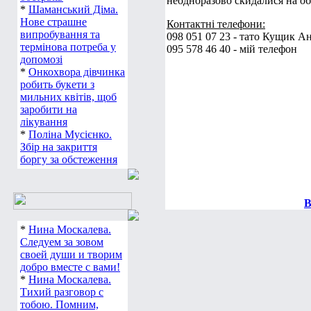
неодноразово скидалися на об
*
Шаманський Діма.
Нове страшне
Контактні телефони:
випробування та
098 051 07 23 - тато Кущик А
термінова потреба у
095 578 46 40 - мій телефон
допомозі
*
Онкохвора дівчинка
робить букети з
мильних квітів, щоб
заробити на
лікування
*
Поліна Мусієнко.
Збір на закриття
боргу за обстеження
В
*
Нина Москалева.
Следуем за зовом
своей души и творим
добро вместе с вами!
*
Нина Москалева.
Тихий разговор с
тобою. Помним,