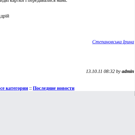
идві картки і передавалися мамі.
ндрій
Степановська Ірина
13.10.11 08:32 by
admin
се категории
::
Последние новости