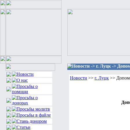
Новости -> г. Луцк -> Допо
Новости
>>
г. Луцк
>> Допомо
Доп