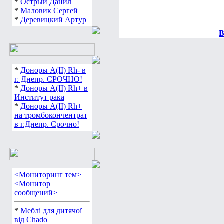
*
Острый Данил
*
Маловик Сергей
*
Деревицкий Артур
В
*
Доноры А(ІІ) Rh- в
г. Днепр. СРОЧНО!
*
Доноры А(ІІ) Rh+ в
Институт рака
*
Доноры А(ІІ) Rh+
на тромбокончентрат
в г.Днепр. Срочно!
<Мониторинг тем>
<Монитор
сообщений>
*
Меблі для дитячої
від Chado