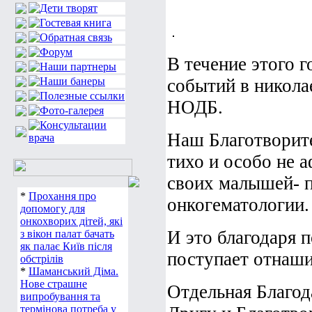
В течение этого 
событий в никола
НОДБ.
Наш Благотворите
тихо и особо не 
своих малышей- 
*
Прохання про
онкогематологии
допомогу для
онкохворих дітей, які
И это благодаря 
з вікон палат бачать
як палає Київ після
поступает отнаши
обстрілів
*
Шаманський Діма.
Нове страшне
Отдельная Благод
випробування та
термінова потреба у