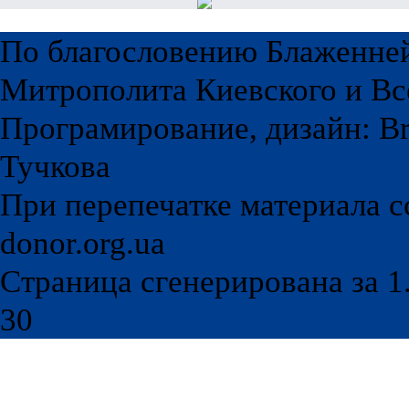
По благословению Блаженне
Митрополита Киевского и Вс
Програмирование, дизайн: Br
Тучкова
При перепечатке материала с
donor.org.ua
Страница сгенерирована за 1.
30