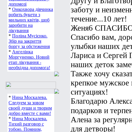
Другу и Благотв
допомозі
заботу и неизме
*
Онкохвора дівчинка
робить букети з
течение...10 лет!
мильних квітів, щоб
заробити на
Женя6 СПАСИБО!!
лікування
Спасибо вам, доро
*
Поліна Мусієнко.
Збір на закриття
улыбки наших дето
боргу за обстеження
*
Ангелінка
Лариса и Сергей 
Моргуненко. Новий
етап лікування -
наших деток заме
необхідна допомога!
Также хочу сказа
крепкое мужское 
ситуациях!
*
Нина Москалева.
Благодарю Алекса
Следуем за зовом
своей души и творим
подарков и терпе
добро вместе с вами!
Алена за регуляр
*
Нина Москалева.
Тихий разговор с
для детворы!
тобою. Помним,