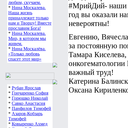
любим, скучаем.
#МрийДий- наши 
*
Нина Москалева.
Наша жизнь
год вы оказали н
принадлежит только
невероятны!
нам и Творцу! Вместе
прославим Бога!
*
Нина Москалева.
Евгению, Вячесла
Мир, в котором мы
живем.
за постоянную п
*
Нина Москалёва.
Тамара Киселева,
«Только любовь
спасет этот мир»
онкогематологии 
важный труд!
Катерина Балинск
*
Рубан Ярослав
Оксана Кириленко 
*
Гончаренко София
*
Горюшко Николай
*
Савко Анастасия
*
Панфилов Тимофей
*
Азаров-Кобзарь
Тимофей
*
Ковыренко Ахмед