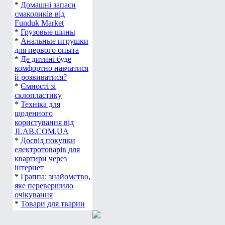
*
Домашні запаси
смаколиків від
Funduk Market
*
Грузовые шины
*
Анальные игрушки
для первого опыта
*
Де дитині буде
комфортно навчатися
й розвиватися?
*
Ємності зі
склопластику
*
Техніка для
щоденного
користування від
JLAB.COM.UA
*
Досвід покупки
електротоварів для
квартири через
інтернет
*
Граппа: знайомство,
яке перевершило
очікування
*
Товари для тварин