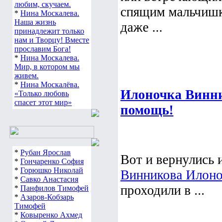
любим, скучаем.
спящим мальчишк
*
Нина Москалева.
Наша жизнь
даже ...
принадлежит только
нам и Творцу! Вместе
прославим Бога!
*
Нина Москалева.
Мир, в котором мы
живем.
*
Нина Москалёва.
Илоночка Винни
«Только любовь
спасет этот мир»
помощь!
*
Рубан Ярослав
Вот и вернулись 
*
Гончаренко София
*
Горюшко Николай
Винникова Илоно
*
Савко Анастасия
проходили в ...
*
Панфилов Тимофей
*
Азаров-Кобзарь
Тимофей
*
Ковыренко Ахмед