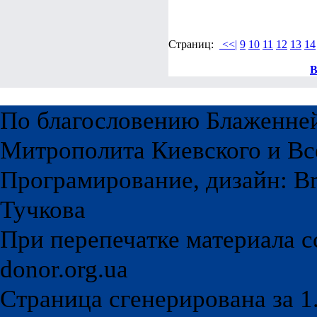
Страниц:
<<|
9
10
11
12
13
14
В
По благословению Блаженне
Митрополита Киевского и Вс
Програмирование, дизайн: Br
Тучкова
При перепечатке материала с
donor.org.ua
Страница сгенерирована за 1.