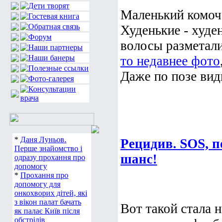
Маленький комоче
Худенькие - худе
волосы разметал
то недавнее фото
Даже по позе вид
*
Даня Луньов.
Рецидив. SOS, п
Перше знайомство і
шанс!
одразу прохання про
допомогу
*
Прохання про
допомогу для
онкохворих дітей, які
з вікон палат бачать
Вот такой стала 
як палає Київ після
обстрілів