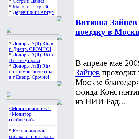
*
Острый Данил
*
Маловик Сергей
*
Деревицкий Артур
Витюша Зайцев 
поездку в Моск
*
Доноры А(ІІ) Rh- в
г. Днепр. СРОЧНО!
*
Доноры А(ІІ) Rh+ в
Институт рака
В апреле-мае 20
*
Доноры А(ІІ) Rh+
Зайцев
проходил 
на тромбокончентрат
в г.Днепр. Срочно!
Москве благодар
фонда Константи
из НИИ Рад...
<Мониторинг тем>
<Монитор
сообщений>
*
Коли юридична
справа в іншій країні