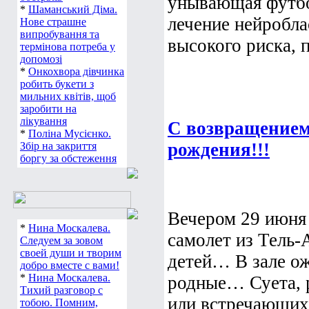
унывающая футбо
*
Шаманський Діма.
лечение нейробла
Нове страшне
випробування та
высокого риска, п
термінова потреба у
допомозі
*
Онкохвора дівчинка
робить букети з
мильних квітів, щоб
заробити на
лікування
С возвращением
*
Поліна Мусієнко.
рождения!!!
Збір на закриття
боргу за обстеження
Вечером 29 июня
*
Нина Москалева.
самолет из Тель-
Следуем за зовом
своей души и творим
детей… В зале о
добро вместе с вами!
*
Нина Москалева.
родные… Суета, 
Тихий разговор с
или встречающих 
тобою. Помним,