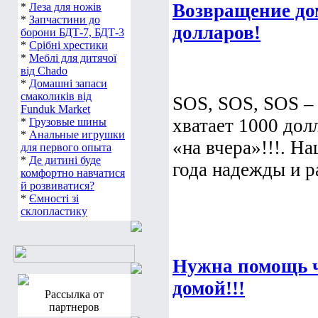
Возвращение дом
*
Леза для ножів
*
Запчастини до
долларов!
борони БДТ-7, БДТ-3
*
Срібні хрестики
*
Меблі для дитячої
від Chado
*
Домашні запаси
смаколиків від
SOS, SOS, SOS –
Funduk Market
хватает 1000 дол
*
Грузовые шины
*
Анальные игрушки
«на вчера»!!!. Н
для первого опыта
*
Де дитині буде
года надежды и р
комфортно навчатися
й розвиватися?
*
Ємності зі
склопластику
Нужна помощь ч
домой!!!
Рассылка от
партнеров