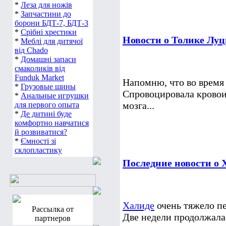
*
Леза для ножів
*
Запчастини до
борони БДТ-7, БДТ-3
*
Срібні хрестики
Новости о Толике Лу
*
Меблі для дитячої
від Chado
*
Домашні запаси
смаколиків від
Funduk Market
Напомню, что во время
*
Грузовые шины
Спровоцировала кровои
*
Анальные игрушки
мозга...
для первого опыта
*
Де дитині буде
комфортно навчатися
й розвиватися?
*
Ємності зі
склопластику
Последние новости о 
Халиде
очень тяжело п
Рассылка от
Две недели продолжалас
партнеров