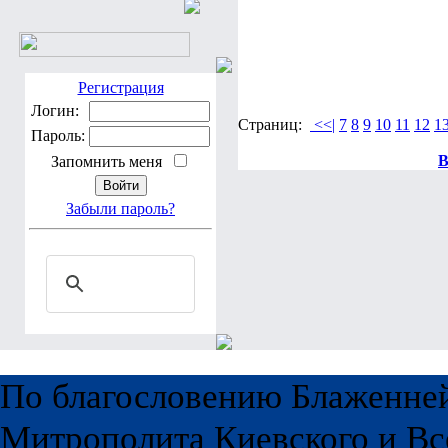
Регистрация
Логин:
Страниц:
<<|
7
8
9
10
11
12
1
Пароль:
В
Запомнить меня
Забыли пароль?
По благословению Блаженне
Митрополита Киевского и Вс