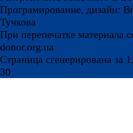
Програмирование, дизайн: Br
Тучкова
При перепечатке материала с
donor.org.ua
Страница сгенерирована за 1.
30