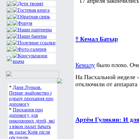
17 апреля закончились
† Кемал Батыр
Кемалу
было плохо. Оче
На Пасхальной неделе -
отключили от аппарата 
*
Даня Луньов.
Перше знайомство і
одразу прохання про
допомогу
*
Прохання про
допомогу для
Артём Гулякин: И для
онкохворих дітей, які
з вікон палат бачать
як палає Київ після
обстрілів