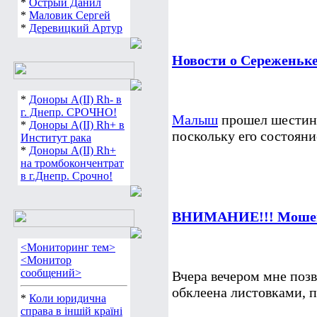
*
Острый Данил
*
Маловик Сергей
*
Деревицкий Артур
Новости о Сереженьк
*
Доноры А(ІІ) Rh- в
г. Днепр. СРОЧНО!
Малыш
прошел шестине
*
Доноры А(ІІ) Rh+ в
поскольку его состояни
Институт рака
*
Доноры А(ІІ) Rh+
на тромбокончентрат
в г.Днепр. Срочно!
ВНИМАНИЕ!!! Мошен
<Мониторинг тем>
<Монитор
сообщений>
Вчера вечером мне поз
обклеена листовками,
*
Коли юридична
справа в іншій країні