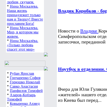
любим, скучаем.
*
Нина Москалева.
Владик Коробков - бо
Наша жизнь
принадлежит только
нам и Творцу! Вместе
прославим Бога!
*
Нина Москалева.
Новости о
Владике
Кор
Мир, в котором мы
Симферопольском отдел
живем.
*
Нина Москалёва.
записочки, переданной е
«Только любовь
спасет этот мир»
Ноутбук в отделении.
*
Рубан Ярослав
*
Гончаренко София
*
Горюшко Николай
*
Савко Анастасия
Вчера для Юли Гуляки
*
Панфилов Тимофей
«жителей» нашего отде
*
Азаров-Кобзарь
Тимофей
из Киева был перед...
*
Ковыренко Ахмед