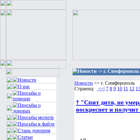
Новости -> г. Симферополь
Новости
>> г. Симферополь
Страниц:
<<|
7
8
9
10
11
12
1
† "Спит дитя, не умер
воскреснет и получит