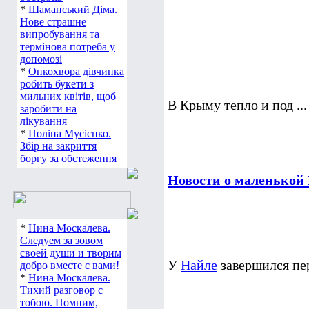
*
Шаманський Діма.
Нове страшне
випробування та
термінова потреба у
допомозі
*
Онкохвора дівчинка
робить букети з
мильних квітів, щоб
В Крыму тепло и под ...
заробити на
лікування
*
Поліна Мусієнко.
Збір на закриття
боргу за обстеження
Новости о маленькой 
*
Нина Москалева.
Следуем за зовом
своей души и творим
У
Найле
завершился пер
добро вместе с вами!
*
Нина Москалева.
Тихий разговор с
тобою. Помним,