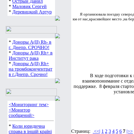
*
Острый Данил
*
Маловик Сергей
*
Деревицкий Артур
Я организовала поездку северодон
км от нас,красивейшее место ,на бе
*
Доноры А(ІІ) Rh- в
г. Днепр. СРОЧНО!
*
Доноры А(ІІ) Rh+ в
Институт рака
*
Доноры А(ІІ) Rh+
на тромбокончентрат
в г.Днепр. Срочно!
В ходе подготовки к
взаимопонимание с отде
поддержке. 8 февраля старто
установле
<Мониторинг тем>
<Монитор
сообщений>
*
Коли юридична
Страниц:
<<|
1
2
3
4
5
6
7
|>>
справа в іншій країні