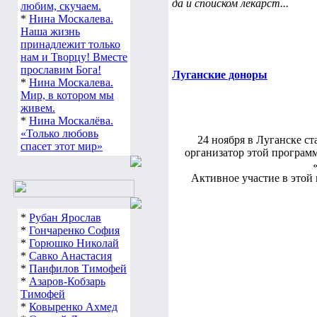
да и споиском лекарст...
любим, скучаем.
*
Нина Москалева.
Наша жизнь
принадлежит только
нам и Творцу! Вместе
прославим Бога!
Луганские доноры
*
Нина Москалева.
Мир, в котором мы
живем.
*
Нина Москалёва.
«Только любовь
24 ноября в Луганске с
спасет этот мир»
организатор этой програм
Активное участие в этой
*
Рубан Ярослав
*
Гончаренко София
*
Горюшко Николай
*
Савко Анастасия
*
Панфилов Тимофей
*
Азаров-Кобзарь
Тимофей
*
Ковыренко Ахмед