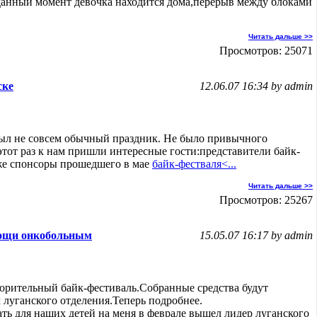
 данный момент девочка находится дома,перерыв между блоками
Читать дальше >>
Просмотров: 25071
ске
12.06.07 16:34 by admin
ыл не совсем обычный праздник. Не было привычного
этот раз к нам пришли интересные гости:представители байк-
же спонсоры прошедшего в мае
байк-фестваля<...
Читать дальше >>
Просмотров: 25267
мощи онкобольным
15.05.07 16:17 by admin
рительный байк-фестиваль.Собранные средства будут
луганского отделения.Теперь подробнее.
ь для наших детей на меня в феврале вышел лидер луганского