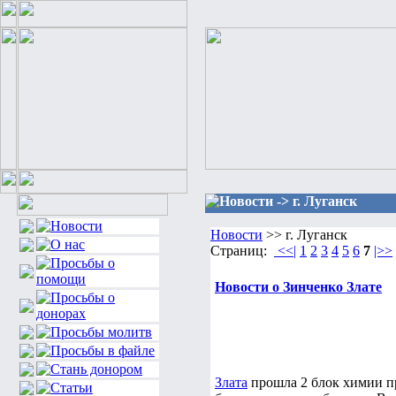
Новости -> г. Луганск
Новости
>> г. Луганск
Страниц:
<<|
1
2
3
4
5
6
7
|>>
Новости о Зинченко Злате
Злата
прошла 2 блок химии пр