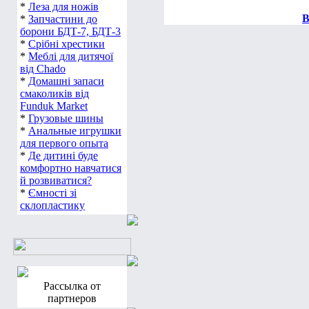
*
Леза для ножів
В
*
Запчастини до
борони БДТ-7, БДТ-3
*
Срібні хрестики
*
Меблі для дитячої
від Chado
*
Домашні запаси
смаколиків від
Funduk Market
*
Грузовые шины
*
Анальные игрушки
для первого опыта
*
Де дитині буде
комфортно навчатися
й розвиватися?
*
Ємності зі
склопластику
Рассылка от
партнеров