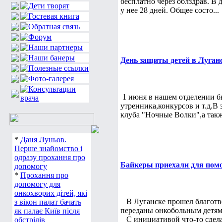
бесплатно через облздрав. В
у нее 28 дней. Общее состо...
День защиты детей в Луган
1 июня в нашем отделении б
утренника,конкурсов и т.д.В 
клуба "Ночные Волки",а так
*
Даня Луньов.
Перше знайомство і
одразу прохання про
Байкеры приехали для по
допомогу
*
Прохання про
допомогу для
онкохворих дітей, які
В Луганске прошел благотво
з вікон палат бачать
переданы онкобольным детям 
як палає Київ після
С инициативой что-то сделат
обстрілів