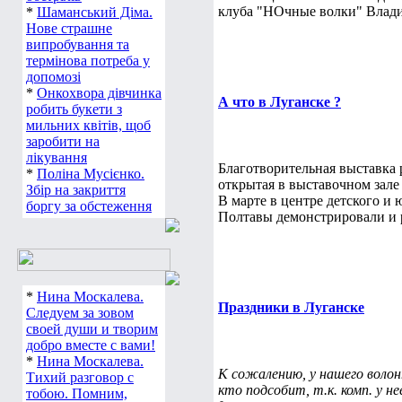
клуба "НОчные волки" Влади
*
Шаманський Діма.
Нове страшне
випробування та
термінова потреба у
допомозі
*
Онкохвора дівчинка
А что в Луганске ?
робить букети з
мильних квітів, щоб
заробити на
лікування
Благотворительная выставка
*
Поліна Мусієнко.
открытая в выставочном зале 
Збір на закриття
В марте в центре детского и
боргу за обстеження
Полтавы демонстрировали и р
*
Нина Москалева.
Праздники в Луганске
Следуем за зовом
своей души и творим
добро вместе с вами!
*
Нина Москалева.
К сожалению, у нашего волон
Тихий разговор с
кто подсобит, т.к. комп. у н
тобою. Помним,