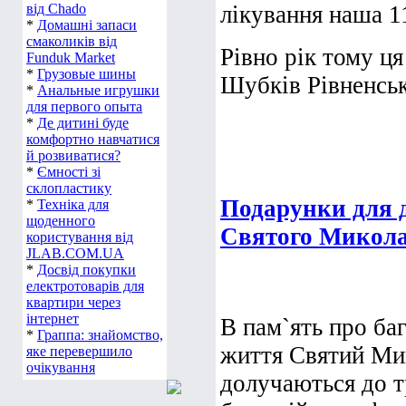
від Chado
лікування наша 1
*
Домашні запаси
смаколиків від
Рівно рік тому ця
Funduk Market
*
Грузовые шины
Шубків Рівненсько
*
Анальные игрушки
для первого опыта
*
Де дитині буде
комфортно навчатися
й розвиватися?
*
Ємності зі
склопластику
Подарунки для ді
*
Техніка для
щоденного
Святого Микол
користування від
JLAB.COM.UA
*
Досвід покупки
електротоварів для
квартири через
інтернет
В пам`ять про баг
*
Граппа: знайомство,
життя Святий Ми
яке перевершило
очікування
долучаються до т