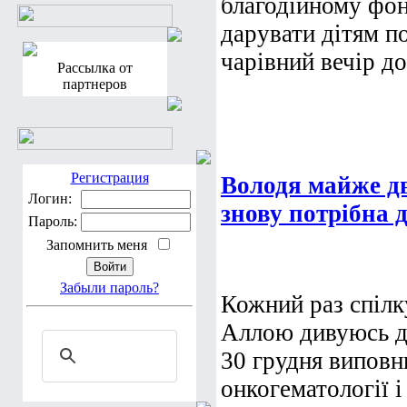
благодійному фон
дарувати дітям п
чарівний вечір до
Рассылка от
партнеров
Регистрация
Володя майже дв
Логин:
знову потрібна 
Пароль:
Запомнить меня
Забыли пароль?
Кожний раз спіл
Аллою дивуюсь де
30 грудня виповни
онкогематології 