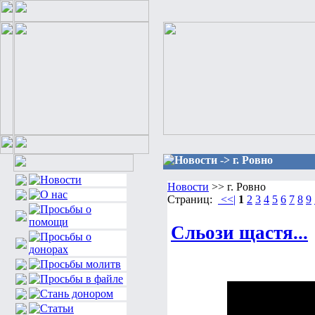
Новости -> г. Ровно
Новости
>> г. Ровно
Страниц:
<<|
1
2
3
4
5
6
7
8
9
Сльози щастя...