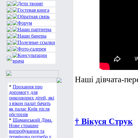
Наші дівчата-пер
*
Прохання про
допомогу для
онкохворих дітей, які
з вікон палат бачать
як палає Київ після
обстрілів
† Вікуся Струк
*
Шаманський Діма.
Нове страшне
випробування та
термінова потреба у