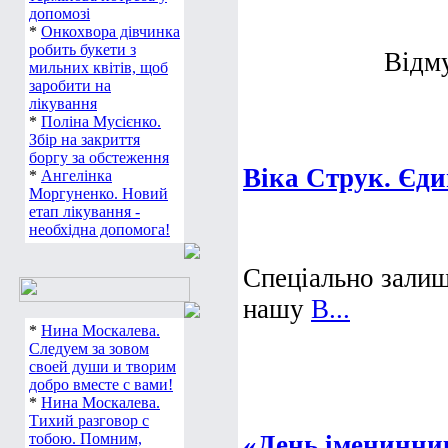
допомозі
*
Онкохвора дівчинка
робить букети з
Відм
мильних квітів, щоб
заробити на
лікування
*
Поліна Мусієнко.
Збір на закриття
боргу за обстеження
Віка Струк. Єд
*
Ангелінка
Моргуненко. Новий
етап лікування -
необхідна допомога!
Спеціально залиш
нашу
В...
*
Нина Москалева.
Следуем за зовом
своей души и творим
добро вместе с вами!
*
Нина Москалева.
Тихий разговор с
тобою. Помним,
«День іменинни