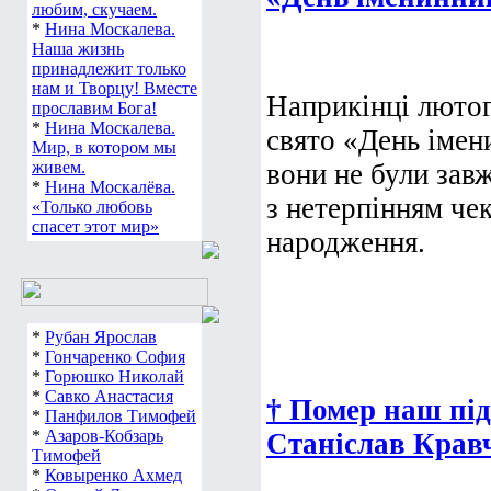
любим, скучаем.
*
Нина Москалева.
Наша жизнь
принадлежит только
нам и Творцу! Вместе
Наприкінці лютог
прославим Бога!
*
Нина Москалева.
свято «День імени
Мир, в котором мы
живем.
вони не були зав
*
Нина Москалёва.
з нетерпінням че
«Только любовь
спасет этот мир»
народження.
*
Рубан Ярослав
*
Гончаренко София
*
Горюшко Николай
*
Савко Анастасия
† Помер наш пі
*
Панфилов Тимофей
*
Азаров-Кобзарь
Станіслав Крав
Тимофей
*
Ковыренко Ахмед