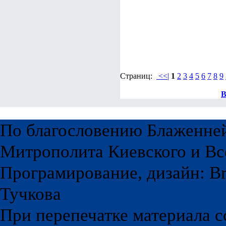
Страниц:
<<|
1
2
3
4
5
6
7
8
9
В
По благословению Блаженне
Митрополита Киевского и Вс
Програмирование, дизайн: Br
Тучкова
При перепечатке материала с