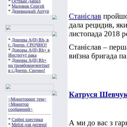
*
Острый Данил
*
Маловик Сергей
*
Деревицкий Артур
Станіслав
пройшов
дала рецидив, як
листопада 2018 р
*
Доноры А(ІІ) Rh- в
г. Днепр. СРОЧНО!
Станіслав – перша
*
Доноры А(ІІ) Rh+ в
виїзна бригада па.
Институт рака
*
Доноры А(ІІ) Rh+
на тромбокончентрат
в г.Днепр. Срочно!
Катруся Шевчук
<Мониторинг тем>
<Монитор
сообщений>
*
Срібні хрестики
А ми до вас з га
*
Меблі для дитячої