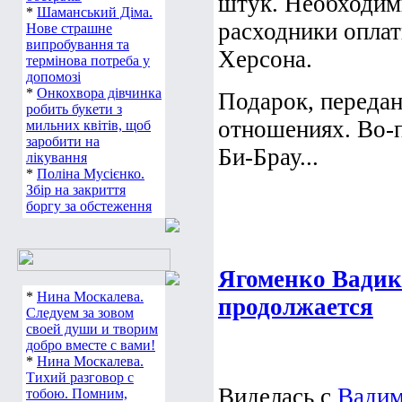
штук. Необходим
*
Шаманський Діма.
расходники оплат
Нове страшне
випробування та
Херсона.
термінова потреба у
допомозі
*
Онкохвора дівчинка
Подарок, передан
робить букети з
отношениях. Во-
мильних квітів, щоб
заробити на
Би-Брау...
лікування
*
Поліна Мусієнко.
Збір на закриття
боргу за обстеження
Ягоменко Вадик
*
Нина Москалева.
продолжается
Следуем за зовом
своей души и творим
добро вместе с вами!
*
Нина Москалева.
Тихий разговор с
Виделась с
Вади
тобою. Помним,