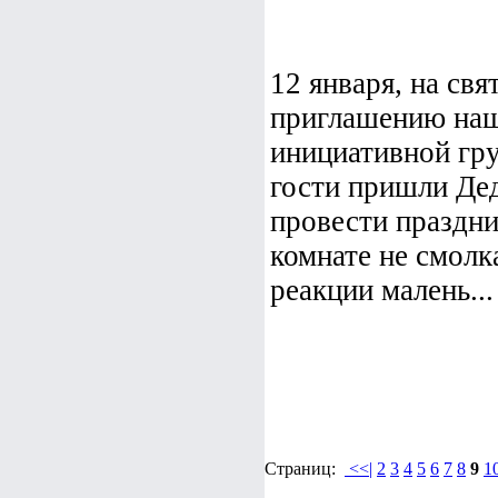
12 января, на свя
приглашению наш
инициативной гру
гости пришли Де
провести праздни
комнате не смолк
реакции малень...
Страниц:
<<|
2
3
4
5
6
7
8
9
1