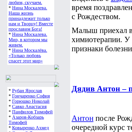
любим, скучаем.
время поздравлен
*
Нина Москалева.
Наша жизнь
с Рождеством.
принадлежит только
нам и Творцу! Вместе
Малыш приехал в
прославим Бога!
*
Нина Москалева.
химиотерапии. У
Мир, в котором мы
живем.
признаки болезни
*
Нина Москалёва.
«Только любовь
спасет этот мир»
Дядив Антон – 
*
Рубан Ярослав
*
Гончаренко София
*
Горюшко Николай
*
Савко Анастасия
*
Панфилов Тимофей
Антон
после Рожд
*
Азаров-Кобзарь
Тимофей
очередной курс т
*
Ковыренко Ахмед