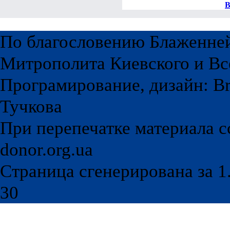
В
По благословению Блаженне
Митрополита Киевского и Вс
Програмирование, дизайн: Br
Тучкова
При перепечатке материала с
donor.org.ua
Страница сгенерирована за 1.
30