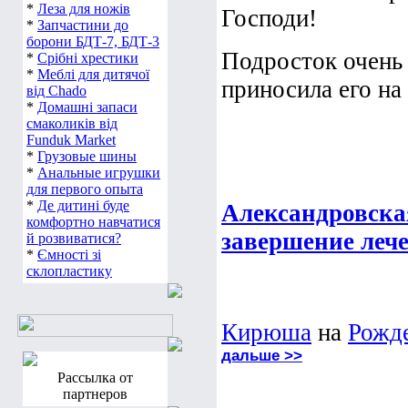
*
Леза для ножів
Господи!
*
Запчастини до
борони БДТ-7, БДТ-3
Подросток очень 
*
Срібні хрестики
*
Меблі для дитячої
приносила его на 
від Chado
*
Домашні запаси
смаколиків від
Funduk Market
*
Грузовые шины
*
Анальные игрушки
для первого опыта
*
Де дитині буде
Александровска
комфортно навчатися
завершение леч
й розвиватися?
*
Ємності зі
склопластику
Кирюша
на
Рожде
дальше >>
Рассылка от
партнеров