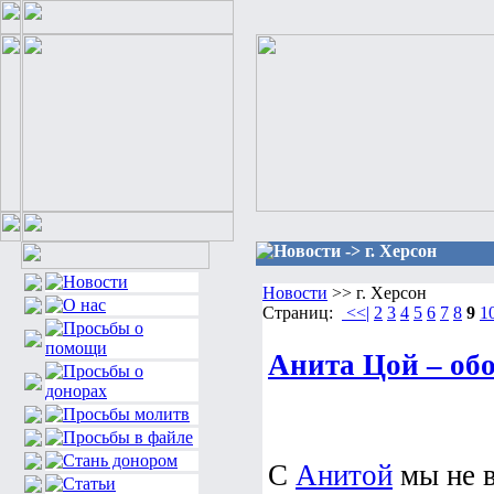
Новости -> г. Херсон
Новости
>> г. Херсон
Страниц:
<<|
2
3
4
5
6
7
8
9
1
Анита Цой – об
С
Анитой
мы не в