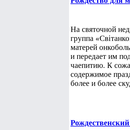
Рождество для м
На святочной нед
группа «Свiтанко
матерей онкобол
и передает им по
чаепитию. К сожа
содержимое праз
более и более ску
Рождественский