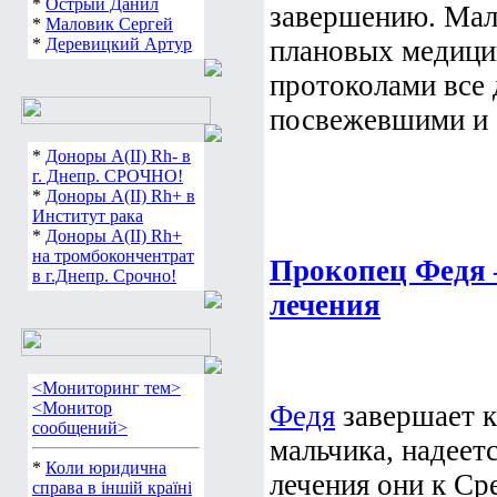
*
Острый Данил
завершению. Мал
*
Маловик Сергей
*
Деревицкий Артур
плановых медици
протоколами все
посвежевшими и о
*
Доноры А(ІІ) Rh- в
г. Днепр. СРОЧНО!
*
Доноры А(ІІ) Rh+ в
Институт рака
*
Доноры А(ІІ) Rh+
на тромбокончентрат
Прокопец Федя 
в г.Днепр. Срочно!
лечения
<Мониторинг тем>
<Монитор
Федя
завершает к
сообщений>
мальчика, надеет
*
Коли юридична
лечения они к Ср
справа в іншій країні