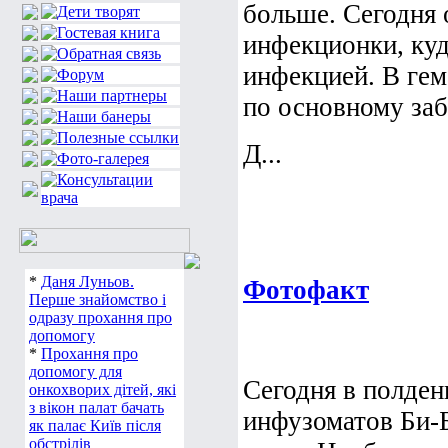
больше. Сегодня 
инфекционки, куд
инфекцией. В гем
по основному за
Д...
*
Даня Луньов.
Фотофакт
Перше знайомство і
одразу прохання про
допомогу
*
Прохання про
допомогу для
Сегодня в полден
онкохворих дітей, які
з вікон палат бачать
инфузоматов Би-Б
як палає Київ після
обстрілів