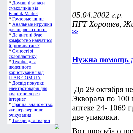
*
Домашні запаси
смаколиків від
05.04.2002 г.р.
Funduk Market
*
Грузовые шины
ПГТ Хорошев, Жи
*
Анальные игрушки
для первого опыта
>>
*
Де дитині буде
комфортно навчатися
й розвиватися?
*
Ємності зі
склопластику
Нужна помощь 
*
Техніка для
щоденного
користування від
JLAB.COM.UA
*
Досвід покупки
До 29 октября не
електротоварів для
квартири через
Экворала по 100 
інтернет
*
Граппа: знайомство,
аптеке 24- 1069 
яке перевершило
очікування
две упаковки.
*
Товари для тварин
Вот просьба о п