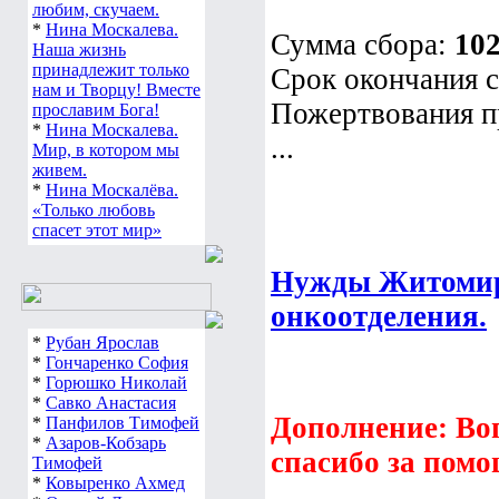
любим, скучаем.
*
Нина Москалева.
Сумма сбора:
10
Наша жизнь
принадлежит только
Срок окончания с
нам и Творцу! Вместе
Пожертвования п
прославим Бога!
*
Нина Москалева.
...
Мир, в котором мы
живем.
*
Нина Москалёва.
«Только любовь
спасет этот мир»
Нужды Житомирс
онкоотделения.
*
Рубан Ярослав
*
Гончаренко София
*
Горюшко Николай
*
Савко Анастасия
Дополнение: Во
*
Панфилов Тимофей
*
Азаров-Кобзарь
спасибо за помо
Тимофей
*
Ковыренко Ахмед