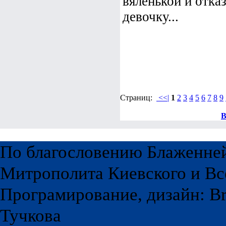
вяленькой и отка
девочку...
Страниц:
<<|
1
2
3
4
5
6
7
8
9
В
По благословению Блаженне
Митрополита Киевского и Вс
Програмирование, дизайн: Br
Тучкова