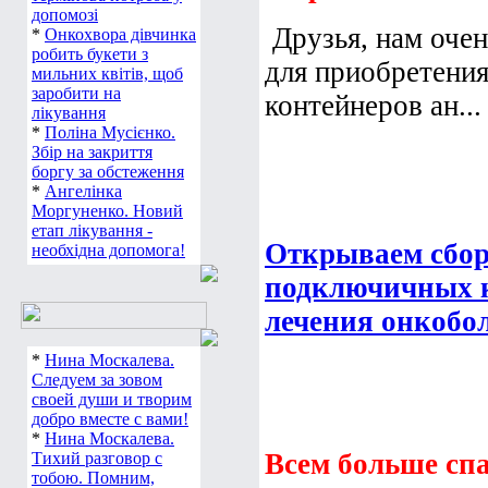
допомозі
Друзья, нам оче
*
Онкохвора дівчинка
робить букети з
для приобретения
мильних квітів, щоб
заробити на
контейнеров ан...
лікування
*
Поліна Мусієнко.
Збір на закриття
боргу за обстеження
*
Ангелінка
Моргуненко. Новий
етап лікування -
Открываем сбор
необхідна допомога!
подключичных к
лечения онкобо
*
Нина Москалева.
Следуем за зовом
своей души и творим
добро вместе с вами!
*
Нина Москалева.
Всем больше спа
Тихий разговор с
тобою. Помним,