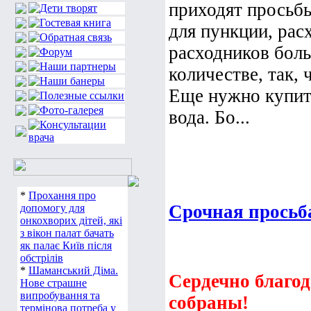
приходят просьб
для пункции, расх
расходников боль
количестве, так,
Еще нужно купит
вода. Бо...
*
Прохання про
Срочная просьб
допомогу для
онкохворих дітей, які
з вікон палат бачать
як палає Київ після
обстрілів
*
Шаманський Діма.
Сердечно благод
Нове страшне
випробування та
собраны!
термінова потреба у