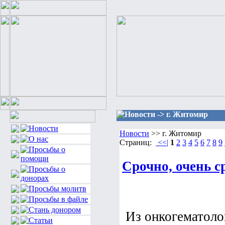
Новости -> г. Житомир
Новости
>> г. Житомир
Страниц:
<<|
1
2
3
4
5
6
7
8
9
Срочно, очень 
Из онкогематоло