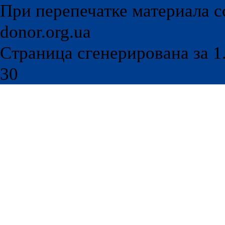
При перепечатке материала с
donor.org.ua
Страница сгенерирована за 1.
30