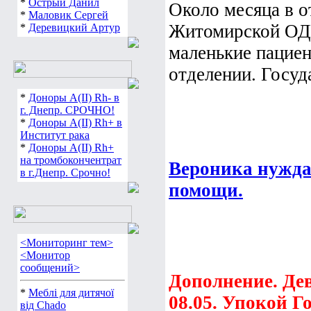
*
Острый Данил
Около месяца в о
*
Маловик Сергей
Житомирской ОДК
*
Деревицкий Артур
маленькие пацие
отделении. Госуда
*
Доноры А(ІІ) Rh- в
г. Днепр. СРОЧНО!
*
Доноры А(ІІ) Rh+ в
Институт рака
*
Доноры А(ІІ) Rh+
на тромбокончентрат
Вероника нужда
в г.Днепр. Срочно!
помощи.
<Мониторинг тем>
<Монитор
сообщений>
Дополнение. Де
*
Меблі для дитячої
08.05. Упокой Г
від Chado