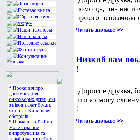
помощь, она настол
просто невозможно
Читать дальше >>
Низкий вам пок
!
*
Прохання про
Дорогие друзья, б
допомогу для
что я смогу слова
онкохворих дітей, які
з вікон палат бачать
!
як палає Київ після
обстрілів
Читать дальше >>
*
Шаманський Діма.
Нове страшне
випробування та
термінова потреба у