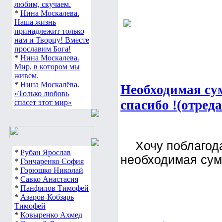
любим, скучаем.
*
Нина Москалева.
Наша жизнь
принадлежит только
нам и Творцу! Вместе
прославим Бога!
*
Нина Москалева.
Мир, в котором мы
живем.
*
Нина Москалёва.
Необходимая сум
«Только любовь
спасибо !(отред
спасет этот мир»
Хочу поблагода
*
Рубан Ярослав
необходимая сума
*
Гончаренко София
*
Горюшко Николай
*
Савко Анастасия
*
Панфилов Тимофей
*
Азаров-Кобзарь
Тимофей
*
Ковыренко Ахмед