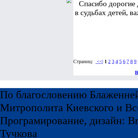
Спасибо дорогие 
в судьбах детей, ва
Страниц:
<<|
1
2
3
4
5
6
7
8
9
В
По благословению Блаженне
Митрополита Киевского и Вс
Програмирование, дизайн: Br
Тучкова