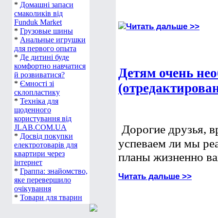
*
Домашні запаси
смаколиків від
Funduk Market
Читать дальше >>
*
Грузовые шины
*
Анальные игрушки
для первого опыта
*
Де дитині буде
комфортно навчатися
Детям очень не
й розвиватися?
*
Ємності зі
(отредактирован
склопластику
*
Техніка для
щоденного
користування від
Дорогие друзья, в
JLAB.COM.UA
*
Досвід покупки
успеваем ли мы реа
електротоварів для
квартири через
планы жизненно ва
інтернет
*
Граппа: знайомство,
Читать дальше >>
яке перевершило
очікування
*
Товари для тварин