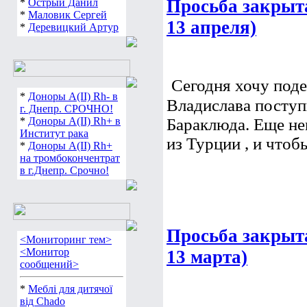
Просьба закрыт
*
Острый Данил
*
Маловик Сергей
13 апреля)
*
Деревицкий Артур
Сегодня хочу поде
*
Доноры А(ІІ) Rh- в
Владислава поступ
г. Днепр. СРОЧНО!
*
Доноры А(ІІ) Rh+ в
Бараклюда. Еще нем
Институт рака
из Турции , и чтобы
*
Доноры А(ІІ) Rh+
на тромбокончентрат
в г.Днепр. Срочно!
Просьба закрыта
<Мониторинг тем>
<Монитор
13 марта)
сообщений>
*
Меблі для дитячої
від Chado