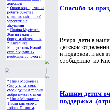
допомозі
Спасибо за праз
*
Онкохвора дівчинка
робить букети з
мильних квітів, щоб
заробити на
лікування
*
Поліна Мусієнко.
Збір на закриття
боргу за обстеження
Вчера  дети в наш
*
Ангелінка
детском отделении
Моргуненко. Новий
етап лікування -
и подарков, и все 
необхідна допомога!
сообщению  из Кие
*
Нина Москалева.
Следуем за зовом
своей души и творим
Нашим детям оч
добро вместе с вами!
*
Нина Москалева.
поддержка .(отр
Тихий разговор с
тобою. Помним,