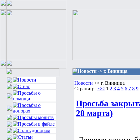
Новости -> г. Винница
Новости
>> г. Винница
Страниц:
<<|
1
2
3
4
5
6
7
8
9
Просьба закрыт
28 марта)
Дорогие друзья, б