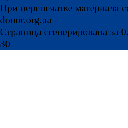
При перепечатке материала с
donor.org.ua
Страница сгенерирована за 0.
30