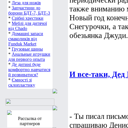
периодически рад
*
Леза для ножів
также вниманию 
*
Запчастини до
борони БДТ-7, БДТ-3
Новый год конечн
*
Срібні хрестики
*
Меблі для дитячої
Снегурочки, а та
від Chado
*
Домашні запаси
обезьянка Джуди. 
смаколиків від
Funduk Market
*
Грузовые шины
*
Анальные игрушки
для первого опыта
*
Де дитині буде
комфортно навчатися
И все-таки, Дед
й розвиватися?
*
Ємності зі
склопластику
- Ты писал письм
Рассылка от
спрашиваю Дениск
партнеров