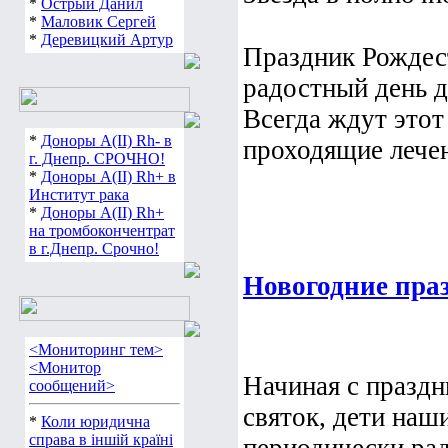
*
Острый Данил
*
Маловик Сергей
*
Деревицкий Артур
Праздник Рождест
радостный день д
Всегда ждут этот
*
Доноры А(ІІ) Rh- в
проходящие лечен
г. Днепр. СРОЧНО!
*
Доноры А(ІІ) Rh+ в
Институт рака
*
Доноры А(ІІ) Rh+
на тромбокончентрат
в г.Днепр. Срочно!
Новогодние пра
<Мониторинг тем>
<Монитор
Начиная с праздн
сообщений>
святок, дети наш
*
Коли юридична
справа в іншій країні