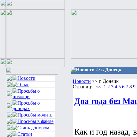
Новости -> г. Донецк
Новости
>> г. Донецк
Страниц:
<<|
1
2
3
4
5
6
7
8
9
Два года без 
Как и год назад, 