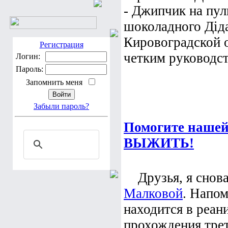
- Джипчик на пуль
шоколадного Дід
Кировоградской о
Регистрация
четким руководст
Логин:
Пароль:
Запомнить меня
Забыли пароль?
Помогите наш
ВЫЖИТЬ!
Друзья, я снова
Малковой
. Напо
находится в реан
прохождения трет