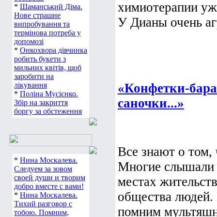
химиотерапии уже
*
Шаманський Діма.
Нове страшне
У Дианы очень аг
випробування та
термінова потреба у
допомозі
*
Онкохвора дівчинка
робить букети з
мильних квітів, щоб
заробити на
лікування
«Конфетки-баран
*
Поліна Мусієнко.
саночки...»
Збір на закриття
боргу за обстеження
Все знают о том,
*
Нина Москалева.
Многие слышали 
Следуем за зовом
своей души и творим
местах жительст
добро вместе с вами!
общества людей. 
*
Нина Москалева.
Тихий разговор с
помним мультяшн
тобою. Помним,