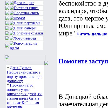
беспокойство в д
календаря, чтобы
дата, это черное 
Юли пришла смс 
мире "
Читать дальше
Помогите засту
*
Даня Луньов.
Перше знайомство і
одразу прохання про
допомогу
*
Прохання про
допомогу для
онкохворих дітей, які
В Донецкой облас
з вікон палат бачать
як палає Київ після
замечательная де
обстрілів