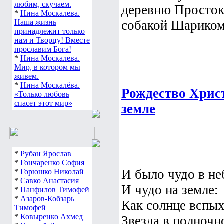
любим, скучаем.
деревню Просток
*
Нина Москалева.
Наша жизнь
собакой Шариком,
принадлежит только
нам и Творцу! Вместе
прославим Бога!
*
Нина Москалева.
Мир, в котором мы
живем.
*
Нина Москалёва.
Рождество Христ
«Только любовь
спасет этот мир»
земле
*
Рубан Ярослав
*
Гончаренко София
И было чудо в не
*
Горюшко Николай
*
Савко Анастасия
И чудо на земле:
*
Панфилов Тимофей
*
Азаров-Кобзарь
Как солнце вспых
Тимофей
*
Ковыренко Ахмед
Звезда в полночн