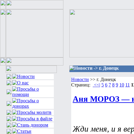
Новости -> г. Донецк
Новости
>> г. Донецк
Страниц:
<<|
5
6
7
8
9
10
11
1
Аня МОРОЗ — н
Жди меня, и я вер