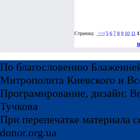
Страниц:
<<|
5
6
7
8
9
10
11
1
В
По благословению Блаженне
Митрополита Киевского и Вс
Програмирование, дизайн: Br
Тучкова
При перепечатке материала с
donor.org.ua