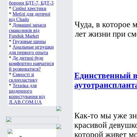
борони БДТ-7, БДТ-3
*
Срібні хрестики
*
Меблі для дитячої
від Chado
Чуда, в которое м
*
Домашні запаси
смаколиків від
лет жизни при сме
Funduk Market
*
Грузовые шины
*
Анальные игрушки
для первого опыта
*
Де дитині буде
комфортно навчатися
й розвиватися?
Единственный в
*
Ємності зі
склопластику
аутотрансплант
*
Техніка для
щоденного
користування від
JLAB.COM.UA
Как-то мы уже зн
красивой девуш
которой живет мо