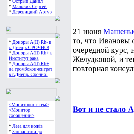
*
Острый Данил
*
Маловик Сергей
*
Деревицкий Артур
21 июня
Машень
то, что Ивановы
*
Доноры А(ІІ) Rh- в
г. Днепр. СРОЧНО!
очередной курс,
*
Доноры А(ІІ) Rh+ в
Желудковой, и те
Институт рака
*
Доноры А(ІІ) Rh+
повторная консуль
на тромбокончентрат
в г.Днепр. Срочно!
<Мониторинг тем>
Вот и не стало Ар
<Монитор
сообщений>
*
Леза для ножів
*
Запчастини до