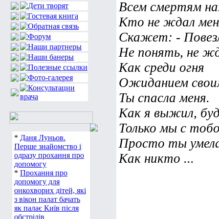
Всем смертям на
Кто не ждал мен
Скажет: - Повез
Не понять, не ж
Как среди огня
Ожиданием свои
Ты спасла меня.
Как я выжил, бу
Только мы с тобо
*
Даня Луньов.
Просто ты умел
Перше знайомство і
одразу прохання про
Как никто ...
допомогу
*
Прохання про
допомогу для
онкохворих дітей, які
з вікон палат бачать
як палає Київ після
обстрілів