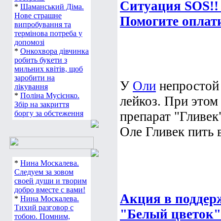
Ситуация SOS!! 
*
Шаманський Діма.
Нове страшне
Помогите оплат
випробування та
термінова потреба у
допомозі
*
Онкохвора дівчинка
робить букети з
мильних квітів, щоб
заробити на
У
Оли
непростой 
лікування
*
Поліна Мусієнко.
лейкоз. При этом
Збір на закриття
боргу за обстеження
препарат "Гливек
Оле Гливек пить в
*
Нина Москалева.
Следуем за зовом
своей души и творим
добро вместе с вами!
Акция в поддер
*
Нина Москалева.
Тихий разговор с
"Белый цветок"
тобою. Помним,