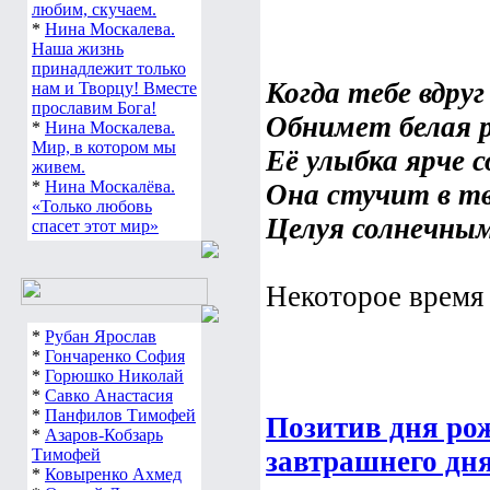
любим, скучаем.
*
Нина Москалева.
Наша жизнь
принадлежит только
Когда тебе вдру
нам и Творцу! Вместе
прославим Бога!
Обнимет белая 
*
Нина Москалева.
Мир, в котором мы
Её улыбка ярче с
живем.
*
Нина Москалёва.
Она стучит в тв
«Только любовь
Целуя солнечным
спасет этот мир»
Некоторое время 
*
Рубан Ярослав
*
Гончаренко София
*
Горюшко Николай
*
Савко Анастасия
*
Панфилов Тимофей
Позитив дня ро
*
Азаров-Кобзарь
Тимофей
завтрашнего дн
*
Ковыренко Ахмед