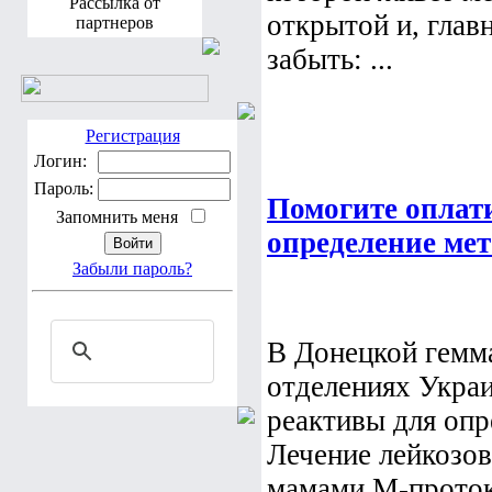
Рассылка от
открытой и, главн
партнеров
забыть: ...
Регистрация
Логин:
Пароль:
Помогите оплати
Запомнить меня
определение мет
Забыли пароль?
В Донецкой гемма
отделениях Украи
реактивы для опр
Лечение лейкозов
мамами М-проток