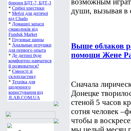
возможным играть
борони БДТ-7, БДТ-3
*
Срібні хрестики
души, вызывая в 
*
Меблі для дитячої
від Chado
*
Домашні запаси
смаколиків від
Funduk Market
*
Грузовые шины
Выше облаков р
*
Анальные игрушки
для первого опыта
помощи Жене Ра
*
Де дитині буде
комфортно навчатися
й розвиватися?
*
Ємності зі
склопластику
*
Техніка для
Сначала лирическ
щоденного
Донецке творилос
користування від
JLAB.COM.UA
стеной 5 часов к
сотня человек –ф
чтобы в воскресе
мы целый месяц го