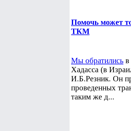
Помочь может т
ТКМ
Мы обратились
в
Хадасса (в Израи
И.Б.Резник. Он п
проведенных тран
таким же д...