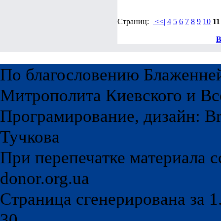
Страниц:
<<|
4
5
6
7
8
9
10
11
В
По благословению Блаженне
Митрополита Киевского и Вс
Програмирование, дизайн: Br
Тучкова
При перепечатке материала с
donor.org.ua
Страница сгенерирована за 1.
30