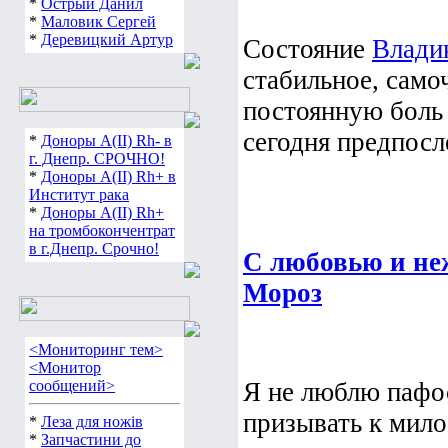
*
Острый Данил
*
Маловик Сергей
*
Деревицкий Артур
Состояние
Влади
стабильное, само
постоянную боль
сегодня предпосле
*
Доноры А(ІІ) Rh- в
г. Днепр. СРОЧНО!
*
Доноры А(ІІ) Rh+ в
Институт рака
*
Доноры А(ІІ) Rh+
на тромбокончентрат
в г.Днепр. Срочно!
С любовью и не
Мороз
<Мониторинг тем>
<Монитор
сообщений>
Я не люблю пафо
призывать к мило
*
Леза для ножів
*
Запчастини до