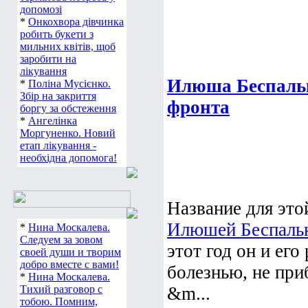
допомозі
*
Онкохвора дівчинка
робить букети з
мильних квітів, щоб
заробити на
лікування
Илюша Беспальк
*
Поліна Мусієнко.
Збір на закриття
фронта
боргу за обстеження
*
Ангелінка
Моргуненко. Новий
етап лікування -
необхідна допомога!
Название для это
Илюшей Беспаль
*
Нина Москалева.
Следуем за зовом
этот год он и ег
своей души и творим
добро вместе с вами!
болезнью, не при
*
Нина Москалева.
Тихий разговор с
&m...
тобою. Помним,