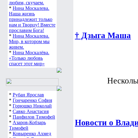
любим, скучаем.
*
Нина Москалева.
Наша жизнь
принадлежит только
нам и Творцу! Вместе
прославим Бога!
† Дзыга Маша
*
Нина Москалева.
Мир, в котором мы
живем.
*
Нина Москалёва.
«Только любовь
спасет этот мир»
Несколько
*
Рубан Ярослав
*
Гончаренко София
*
Горюшко Николай
*
Савко Анастасия
*
Панфилов Тимофей
Новости о Влад
*
Азаров-Кобзарь
Тимофей
*
Ковыренко Ахмед