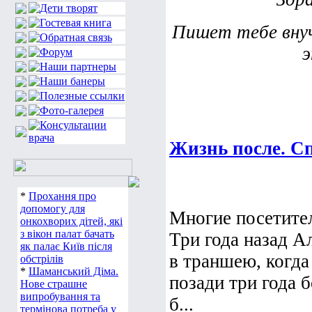
Пишет тебе внуч
э
Жизнь после. С
*
Прохання про
допомогу для
Многие посетител
онкохворих дітей, які
з вікон палат бачать
Три года назад А
як палає Київ після
в траншею, когда
обстрілів
*
Шаманський Діма.
позади три года 
Нове страшне
випробування та
б...
термінова потреба у