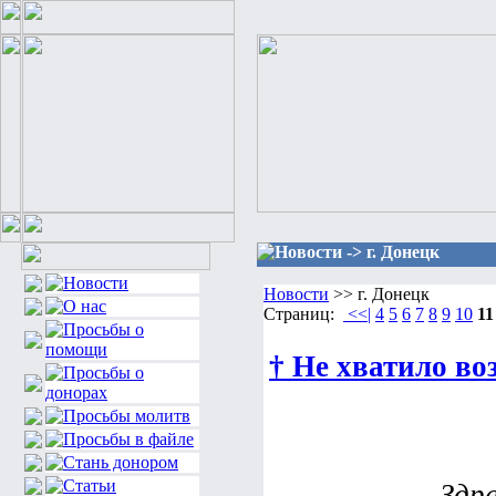
Новости -> г. Донецк
Новости
>> г. Донецк
Страниц:
<<|
4
5
6
7
8
9
10
11
† Не хватило воз
Здр