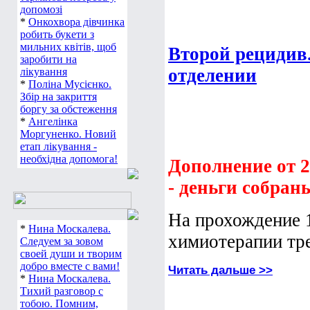
допомозі
*
Онкохвора дівчинка
робить букети з
мильних квітів, щоб
Второй рецидив
заробити на
отделении
лікування
*
Поліна Мусієнко.
Збір на закриття
боргу за обстеження
*
Ангелінка
Моргуненко. Новий
етап лікування -
необхідна допомога!
Дополнение от 2
- деньги собран
На прохождение 
*
Нина Москалева.
химиотерапии тре
Следуем за зовом
своей души и творим
добро вместе с вами!
Читать дальше >>
*
Нина Москалева.
Тихий разговор с
тобою. Помним,