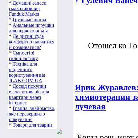
† Гулевич Ванеч
*
Домашні запаси
смаколиків від
Funduk Market
*
Грузовые шины
*
Анальные игрушки
для первого опыта
*
Де дитині буде
комфортно навчатися
Отошел ко Г
й розвиватися?
*
Ємності зі
склопластику
*
Техніка для
щоденного
користування від
JLAB.COM.UA
Ярик Журавлев:
*
Досвід покупки
електротоварів для
химиотерапии з
квартири через
інтернет
лучевая
*
Граппа: знайомство,
яке перевершило
очікування
*
Товари для тварин
Когда речь идет 