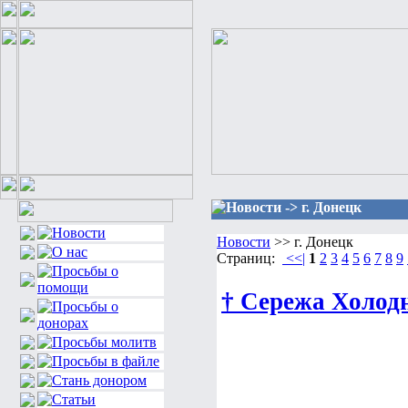
Новости -> г. Донецк
Новости
>> г. Донецк
Страниц:
<<|
1
2
3
4
5
6
7
8
9
† Сережа Холод