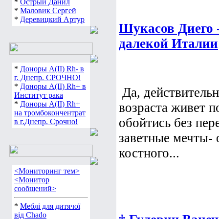
*
Острый Данил
*
Маловик Сергей
*
Деревицкий Артур
Шукасов Диего -
далекой Италии
*
Доноры А(ІІ) Rh- в
г. Днепр. СРОЧНО!
*
Доноры А(ІІ) Rh+ в
Да, действитель
Институт рака
*
Доноры А(ІІ) Rh+
возраста живет п
на тромбокончентрат
обойтись без пер
в г.Днепр. Срочно!
заветные мечты- 
костного...
<Мониторинг тем>
<Монитор
сообщений>
*
Меблі для дитячої
від Chado