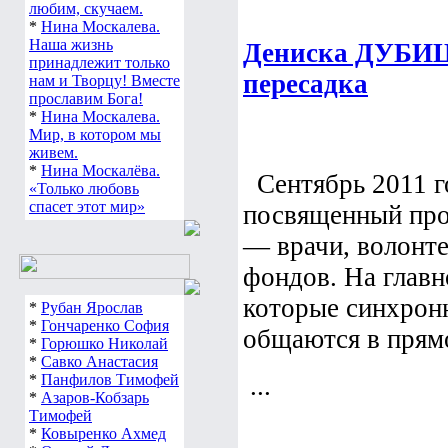
любим, скучаем.
*
Нина Москалева.
Наша жизнь
Дениска ДУБИЦ
принадлежит только
пересадка
нам и Творцу! Вместе
прославим Бога!
*
Нина Москалева.
Мир, в котором мы
живем.
*
Нина Москалёва.
Сентябрь 2011 го
«Только любовь
спасет этот мир»
посвященный про
— врачи, волонт
фондов. На глав
которые синхрон
*
Рубан Ярослав
*
Гончаренко София
общаются в прям
*
Горюшко Николай
*
Савко Анастасия
*
Панфилов Тимофей
...
*
Азаров-Кобзарь
Тимофей
*
Ковыренко Ахмед