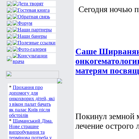
Сегодня ночью п
Саше Ширваняну
онкогематологи
матерям посвящ
*
Прохання про
допомогу для
онкохворих дітей, які
з вікон палат бачать
як палає Київ після
Покинул земной
обстрілів
*
Шаманський Діма.
лечение острого 
Нове страшне
випробування та
термінова потреба у