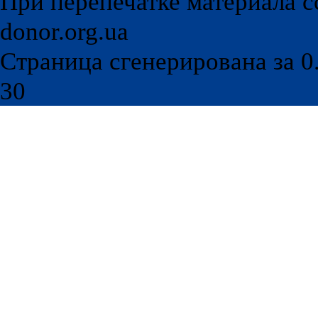
При перепечатке материала с
donor.org.ua
Страница сгенерирована за 0.
30