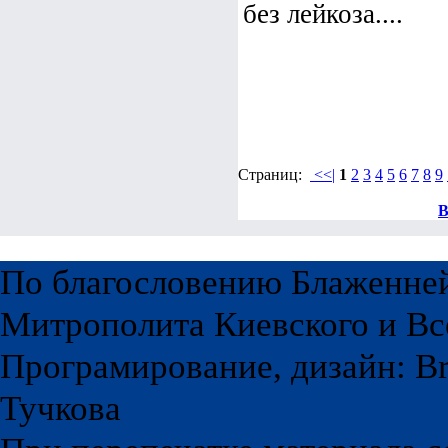
без лейкоза....
Страниц:
<<|
1
2
3
4
5
6
7
8
9
В
По благословению Блаженне
Митрополита Киевского и Вс
Програмирование, дизайн: Br
Тучкова