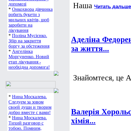
Наша
допомозі
Читать дальше
*
Онкохвора дівчинка
робить букети з
мильних квітів, щоб
заробити на
лікування
*
Поліна Мусієнко.
Аделіна Федоре
Збір на закриття
боргу за обстеження
за життя...
*
Ангелінка
Моргуненко. Новий
етап лікування -
необхідна допомога!
Знайомтеся, це 
*
Нина Москалева.
Следуем за зовом
своей души и творим
Валерія Хорольс
добро вместе с вами!
*
Нина Москалева.
хімія...
Тихий разговор с
тобою. Помним,