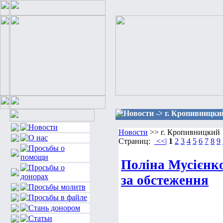
Новости -> г. Кропивницки
Новости
>> г. Кропивницкий
Страниц:
<<|
1
2
3
4
5
6
7
8
9
Поліна Мусієнко
за обстеження