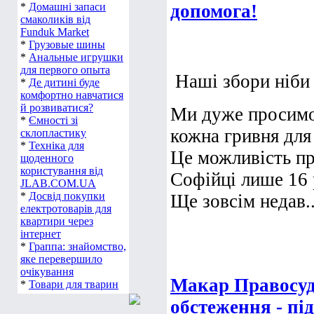
*
Домашні запаси
допомога!
смаколиків від
Funduk Market
*
Грузовые шины
*
Анальные игрушки
для первого опыта
Наші збори ніби
*
Де дитині буде
комфортно навчатися
й розвиватися?
Ми дуже просимо 
*
Ємності зі
кожна гривня для
склопластику
*
Техніка для
Це можливість пр
щоденного
користування від
Софійці лише 16 
JLAB.COM.UA
*
Досвід покупки
Ще зовсім недав..
електротоварів для
квартири через
інтернет
*
Граппа: знайомство,
яке перевершило
очікування
Макар Правосуд
*
Товари для тварин
обстеження - пі