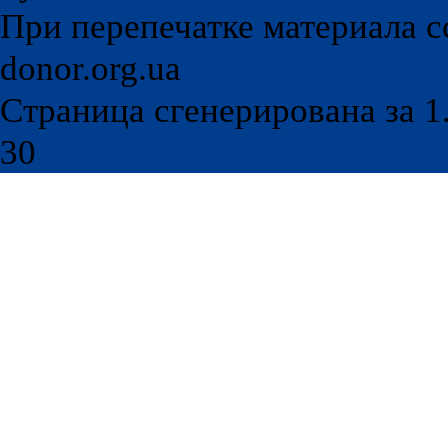
При перепечатке материала с
donor.org.ua
Страница сгенерирована за 1.
30