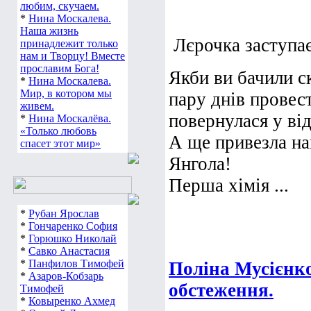
любим, скучаем.
*
Нина Москалева.
Наша жизнь
Лєрочка заступає 
принадлежит только
нам и Творцу! Вместе
прославим Бога!
Якби ви бачили с
*
Нина Москалева.
Мир, в котором мы
пару днів провес
живем.
повернулася у ві
*
Нина Москалёва.
«Только любовь
А ще привезла н
спасет этот мир»
Янгола!
Перша хімія ...
*
Рубан Ярослав
*
Гончаренко София
*
Горюшко Николай
*
Савко Анастасия
*
Панфилов Тимофей
Поліна Мусієнко
*
Азаров-Кобзарь
обстеження.
Тимофей
*
Ковыренко Ахмед