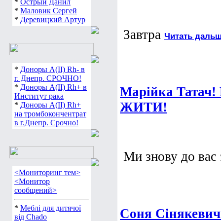
*
Острый Данил
*
Маловик Сергей
*
Деревицкий Артур
Завтра
Читать дальш
*
Доноры А(ІІ) Rh- в
г. Днепр. СРОЧНО!
*
Доноры А(ІІ) Rh+ в
Марійка Татач! 
Институт рака
ЖИТИ!
*
Доноры А(ІІ) Rh+
на тромбокончентрат
в г.Днепр. Срочно!
Ми знову до вас
<Мониторинг тем>
<Монитор
сообщений>
*
Меблі для дитячої
Соня Сінякевич
від Chado