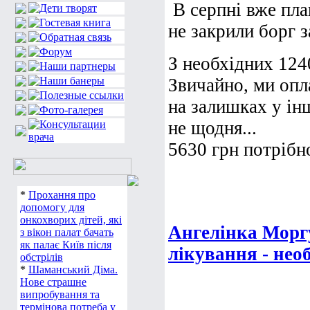
В серпні вже пла
не закрили борг з
З необхідних 124
Звичайно, ми опл
на залишках у інш
не щодня...
5630 грн потрібно
*
Прохання про
допомогу для
онкохворих дітей, які
Ангелінка Морг
з вікон палат бачать
як палає Київ після
лікування - нео
обстрілів
*
Шаманський Діма.
Нове страшне
випробування та
термінова потреба у