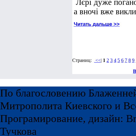
Лєрі дуже погано
а вночі вже викли
Читать дальше >>
Страниц:
<<|
1
2
3
4
5
6
7
8
9
В
По благословению Блаженне
Митрополита Киевского и Вс
Програмирование, дизайн: Br
Тучкова