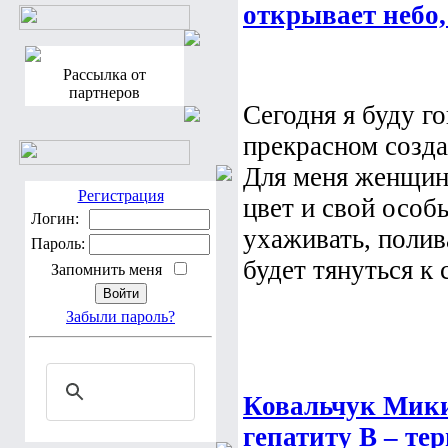
открывает небо,
Рассылка от
партнеров
Сегодня я буду г
прекрасном созда
Для меня женщина
Регистрация
цвет и свой особ
Логин:
ухаживать, полива
Пароль:
будет тянуться к с
Запомнить меня
Забыли пароль?
Ковальчук Мики
гепатиту В – те