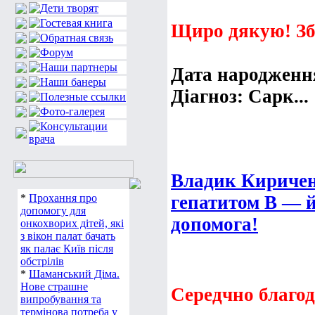
Щиро дякую! Зб
Дата народження
Діагноз: Сарк...
Владик Киричен
*
Прохання про
гепатитом В — 
допомогу для
допомога!
онкохворих дітей, які
з вікон палат бачать
як палає Київ після
обстрілів
*
Шаманський Діма.
Нове страшне
Середчно благод
випробування та
термінова потреба у