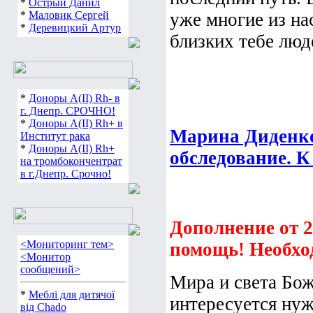
*
Острый Данил
*
Маловик Сергей
уже многие из нас
*
Деревицкий Артур
близких тебе люде
*
Доноры А(ІІ) Rh- в
г. Днепр. СРОЧНО!
*
Доноры А(ІІ) Rh+ в
Марина Диденко
Институт рака
*
Доноры А(ІІ) Rh+
обследование. К 
на тромбокончентрат
в г.Днепр. Срочно!
Дополнение от 25
<Мониторинг тем>
помощь! Необхо
<Монитор
сообщений>
Мира и света Божь
*
Меблі для дитячої
интересуется ну
від Chado