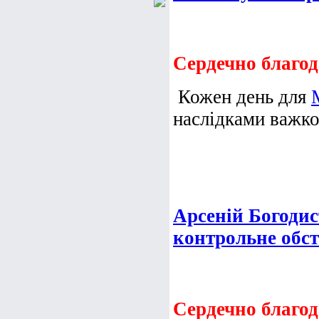
Сердечно благод
Кожен день для
наслідками важког
Арсеній Богодист
контрольне обс
Сердечно благод