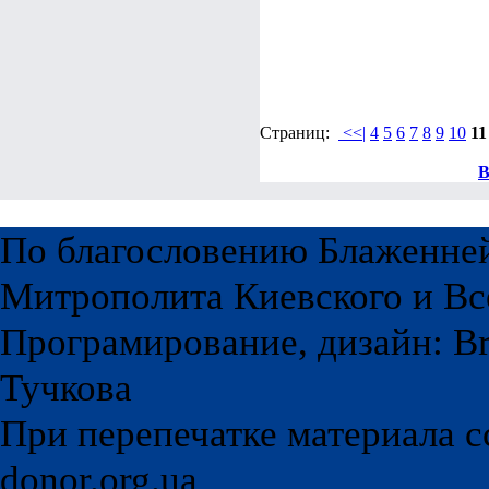
Страниц:
<<|
4
5
6
7
8
9
10
11
В
По благословению Блаженне
Митрополита Киевского и Вс
Програмирование, дизайн: Br
Тучкова
При перепечатке материала с
donor.org.ua