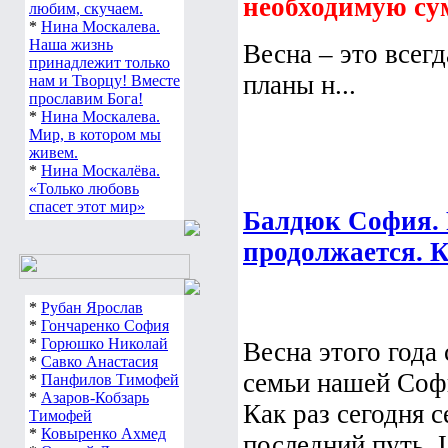
необходимую су
любим, скучаем.
*
Нина Москалева.
Наша жизнь
Весна – это всег
принадлежит только
планы н...
нам и Творцу! Вместе
прославим Бога!
*
Нина Москалева.
Мир, в котором мы
живем.
*
Нина Москалёва.
«Только любовь
спасет этот мир»
Балдюк София.
продолжается. К
*
Рубан Ярослав
*
Гончаренко София
*
Горюшко Николай
Весна этого года 
*
Савко Анастасия
семьи нашей Софи
*
Панфилов Тимофей
*
Азаров-Кобзарь
Как раз сегодня с
Тимофей
*
Ковыренко Ахмед
последний путь. 