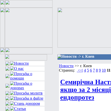
Новости -> г. Киев
Новости
>> г. Киев
Страниц:
<<|
4
5
6
7
8
9
10
11
Семирічна Настя
якщо за 2 місяц
ендопротез