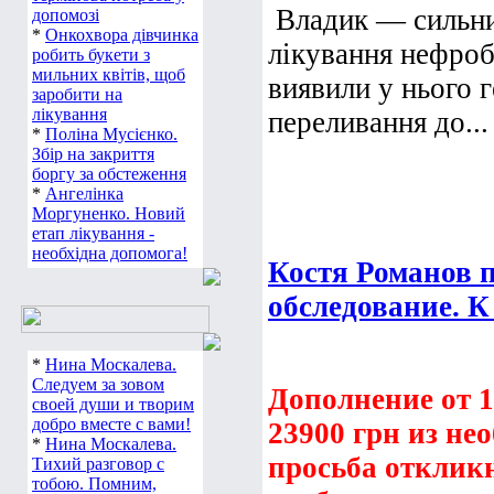
Владик — сильни
допомозі
*
Онкохвора дівчинка
лікування нефробл
робить букети з
мильних квітів, щоб
виявили у нього г
заробити на
лікування
переливання до...
*
Поліна Мусієнко.
Збір на закриття
боргу за обстеження
*
Ангелінка
Моргуненко. Новий
етап лікування -
необхідна допомога!
Костя Романов 
обследование. К
*
Нина Москалева.
Следуем за зовом
Дополнение от 10
своей души и творим
добро вместе с вами!
23900 грн из не
*
Нина Москалева.
просьба откликн
Тихий разговор с
тобою. Помним,