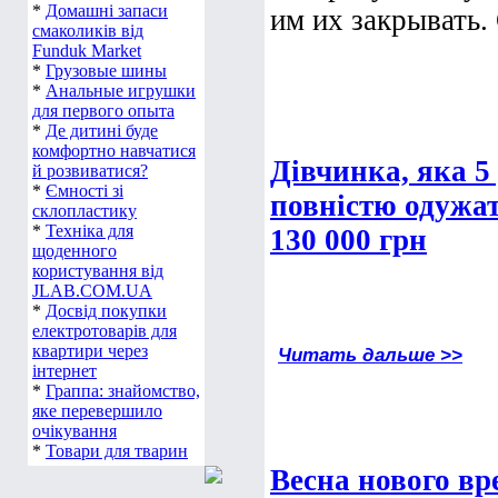
*
Домашні запаси
им их закрывать. 
смаколиків від
Funduk Market
*
Грузовые шины
*
Анальные игрушки
для первого опыта
*
Де дитині буде
комфортно навчатися
Дівчинка, яка 5
й розвиватися?
*
Ємності зі
повністю одужат
склопластику
*
Техніка для
130 000 грн
щоденного
користування від
JLAB.COM.UA
*
Досвід покупки
електротоварів для
квартири через
Читать дальше >>
інтернет
*
Граппа: знайомство,
яке перевершило
очікування
*
Товари для тварин
Весна нового в