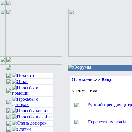
Форумы
О смысле
->>
Вход
Статус
Тема
Ручний прес для цит
Перевезення речей