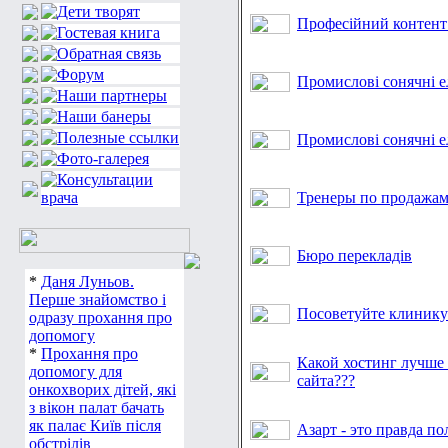
Професійний контент 
Промислові сонячні е
Промислові сонячні е
Тренеры по продажа
Бюро перекладів
*
Даня Луньов.
Перше знайомство і
Посоветуйте клинику
одразу прохання про
допомогу
*
Прохання про
Какой хостинг лучше 
допомогу для
сайта???
онкохворих дітей, які
з вікон палат бачать
як палає Київ після
Азарт - это правда по
обстрілів