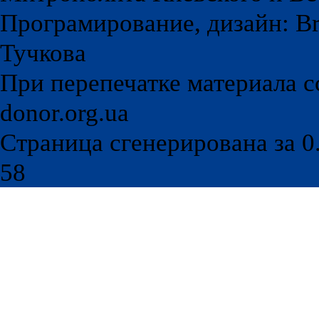
Програмирование, дизайн: Br
Тучкова
При перепечатке материала с
donor.org.ua
Страница сгенерирована за 0.
58