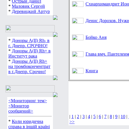
*
Острый Данил
Схиархимандрит Ион
*
Маловик Сергей
*
Деревицкий Артур
Денис Дорохов. Нуж
Бойко Аня
*
Доноры А(ІІ) Rh- в
г. Днепр. СРОЧНО!
*
Доноры А(ІІ) Rh+ в
Глава вмч. Пантелеим
Институт рака
*
Доноры А(ІІ) Rh+
на тромбокончентрат
Книга
в г.Днепр. Срочно!
<Мониторинг тем>
<Монитор
сообщений>
|
1
|
2
|
3
|
4
|
5
|
6
|
7
|
8
|
9
|
10
|
*
Коли юридична
>>
справа в іншій країні