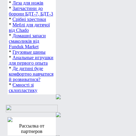
*
Леза для ножів
*
Запчастини до
борони БДТ-7, БДТ-3
*
Срібні хрестики
*
Меблі для дитячої
від Chado
*
Домашні запаси
смаколиків від
Funduk Market
*
Грузовые шины
*
Анальные игрушки
для первого опыта
*
Де дитині буде
комфортно навчатися
й розвиватися?
*
Ємності зі
склопластику
Рассылка от
партнеров