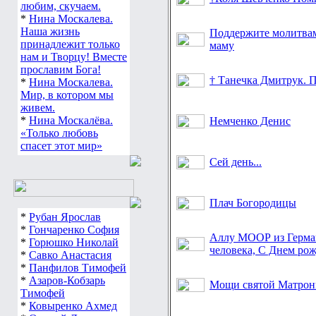
любим, скучаем.
*
Нина Москалева.
Наша жизнь
Поддержите молитвам
принадлежит только
маму
нам и Творцу! Вместе
прославим Бога!
† Танечка Дмитрук. 
*
Нина Москалева.
Мир, в котором мы
живем.
*
Нина Москалёва.
Немченко Денис
«Только любовь
спасет этот мир»
Сей день...
Плач Богородицы
*
Рубан Ярослав
*
Гончаренко София
Аллу МООР из Герман
*
Горюшко Николай
человека, С Днем ро
*
Савко Анастасия
*
Панфилов Тимофей
*
Азаров-Кобзарь
Мощи святой Матрон
Тимофей
*
Ковыренко Ахмед