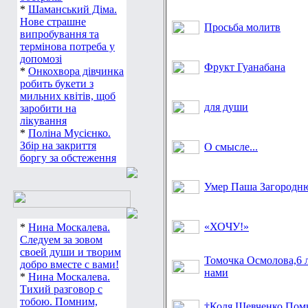
*
Шаманський Діма.
Нове страшне
Просьба молитв
випробування та
термінова потреба у
допомозі
Фрукт Гуанабана
*
Онкохвора дівчинка
робить букети з
мильних квітів, щоб
для души
заробити на
лікування
*
Поліна Мусієнко.
Збір на закриття
О смысле...
боргу за обстеження
Умер Паша Загородню
«ХОЧУ!»
*
Нина Москалева.
Следуем за зовом
своей души и творим
Томочка Осмолова,6 л
добро вместе с вами!
нами
*
Нина Москалева.
Тихий разговор с
тобою. Помним,
†Коля Шевченко Пом