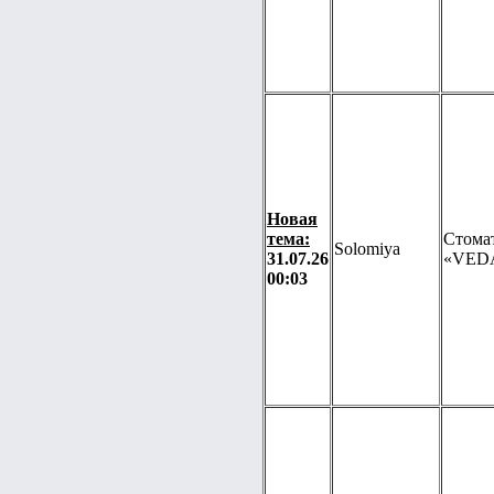
Новая
тема:
Стома
Solomiya
31.07.26
«VED
00:03