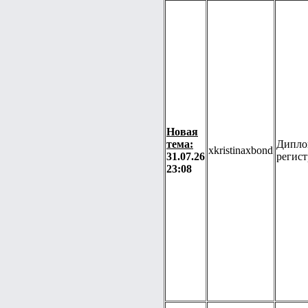
Новая
тема:
Дипло
xkristinaxbond
31.07.26
регис
23:08