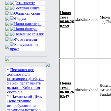
Новая
тема:
Меблі 
xkristinaxbond
06.08.26
від Ch
02:59
*
Прохання про
допомогу для
онкохворих дітей, які
з вікон палат бачать
Новая
Домаш
як палає Київ після
тема:
xkristinaxbond
смакол
обстрілів
06.08.26
Funduk
*
Шаманський Діма.
02:47
Нове страшне
випробування та
термінова потреба у