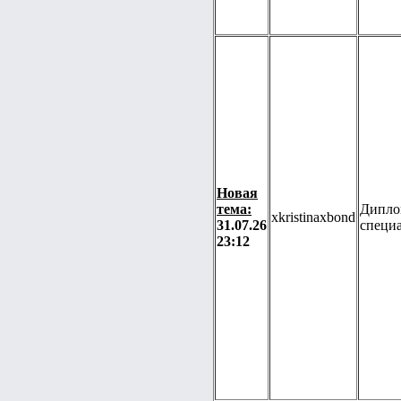
Новая
тема:
Дипло
xkristinaxbond
31.07.26
специ
23:12