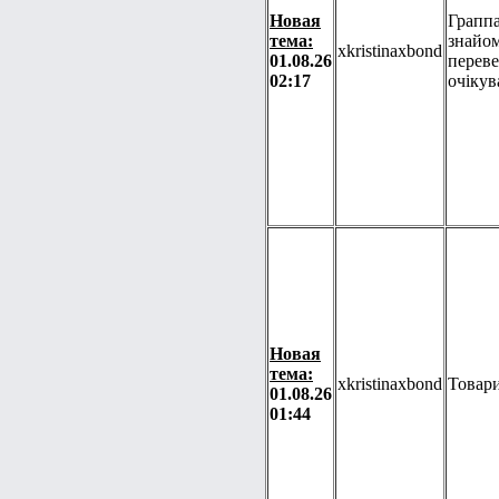
Новая
Граппа
тема:
знайом
xkristinaxbond
01.08.26
перев
02:17
очікув
Новая
тема:
xkristinaxbond
Товари
01.08.26
01:44