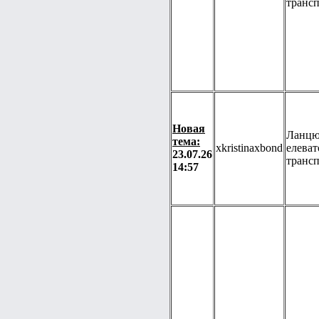
транс
Новая
Ланцю
тема:
xkristinaxbond
елеват
23.07.26
транс
14:57