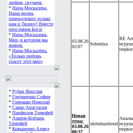
любим, скучаем.
*
Нина Москалева.
Наша жизнь
принадлежит только
нам и Творцу! Вместе
прославим Бога!
*
Нина Москалева.
RE Ан
Мир, в котором мы
03.08.26
Solomiya
игруш
живем.
02:07
перво
*
Нина Москалёва.
«Только любовь
спасет этот мир»
*
Рубан Ярослав
*
Гончаренко София
*
Горюшко Николай
*
Савко Анастасия
*
Панфилов Тимофей
Новая
*
Азаров-Кобзарь
Аналь
тема:
Тимофей
xkristinaxbond
игруш
03.08.26
*
Ковыренко Ахмед
перво
00:37