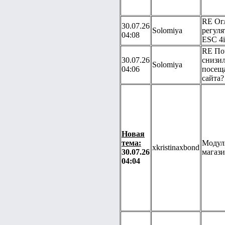
RE Ог
30.07.26
Solomiya
регуля
04:08
ESC 4i
RE По
30.07.26
снизил
Solomiya
04:06
посещ
сайта?
Новая
тема:
Модул
xkristinaxbond
30.07.26
магаз
04:04