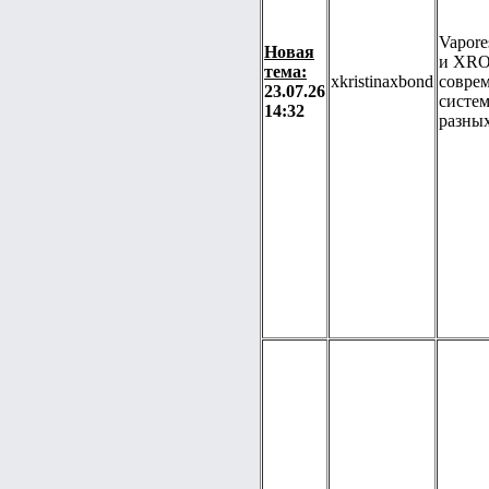
Vapor
Новая
и XRO
тема:
xkristinaxbond
совре
23.07.26
систе
14:32
разных