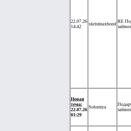
22.07.26
RE По
xkristinaxbond
14:42
зайвих
Новая
тема:
Подар
Solomiya
22.07.26
зайвих
01:29