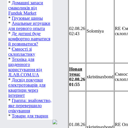
*
Домашні запаси
смаколиків від
Funduk Market
*
Грузовые шины
*
Анальные игрушки
для первого опыта
02.08.26
RE Ємн
Solomiya
*
Де дитині буде
02:43
склоп
комфортно навчатися
й розвиватися?
*
Ємності зі
склопластику
*
Техніка для
щоденного
Новая
користування від
тема:
Ємност
JLAB.COM.UA
xkristinaxbond
02.08.26
склоп
*
Досвід покупки
01:55
електротоварів для
квартири через
інтернет
*
Граппа: знайомство,
яке перевершило
очікування
*
Товари для тварин
01.08.26
RE Оп
xkristinaxbond