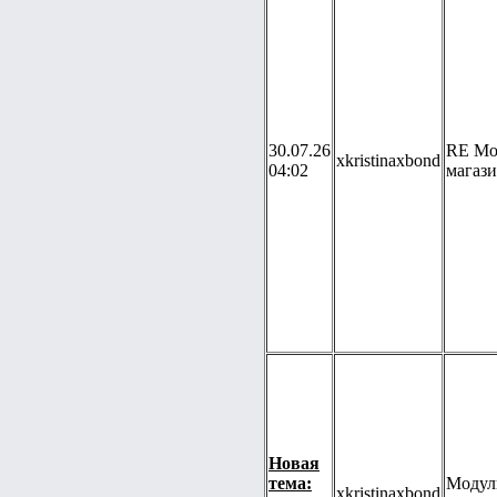
30.07.26
RE Мо
xkristinaxbond
04:02
магаз
Новая
тема:
Модул
xkristinaxbond