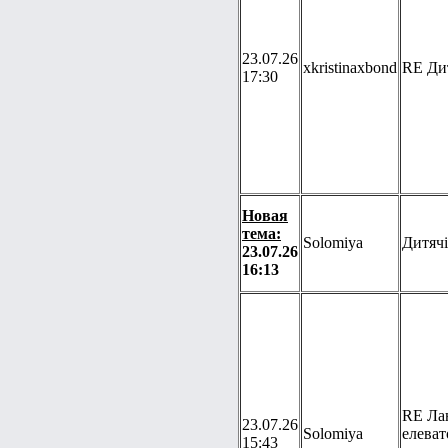
23.07.26
xkristinaxbond
RE Дит
17:30
Новая
тема:
Solomiya
Дитячі
23.07.26
16:13
RE Ла
23.07.26
Solomiya
елеват
15:43