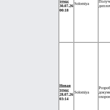
тема:
Получ
Solomiya
30.07.26
дипло
00:18
Новая
Розро
тема:
Solomiya
докуме
28.07.26
охорон
03:14