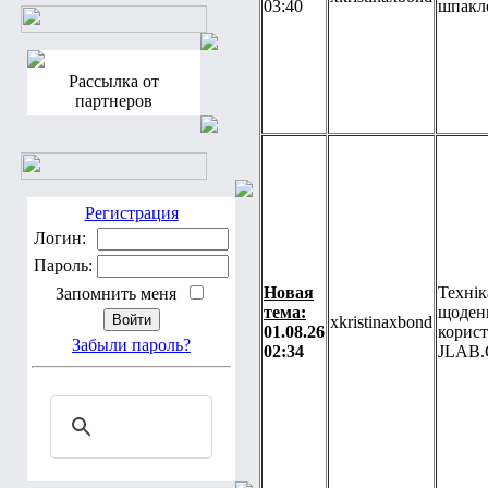
03:40
шпакл
Рассылка от
партнеров
Регистрация
Логин:
Пароль:
Новая
Технік
Запомнить меня
тема:
щоден
xkristinaxbond
01.08.26
корист
Забыли пароль?
02:34
JLAB