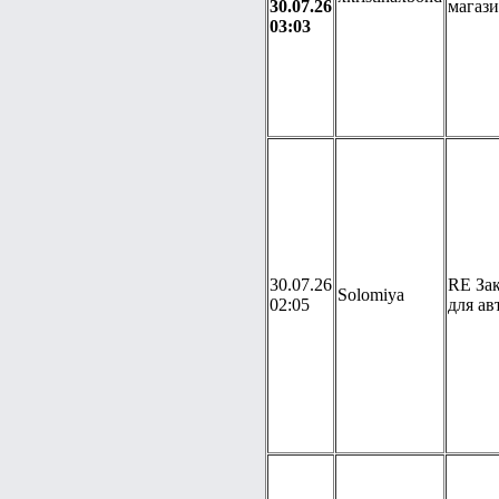
30.07.26
магаз
03:03
30.07.26
RE Зак
Solomiya
02:05
для ав