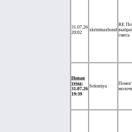
RE По
31.07.26
xkristinaxbond
выбра
20:02
смесь
Новая
тема:
Помог
Solomiya
31.07.26
молоч
19:39