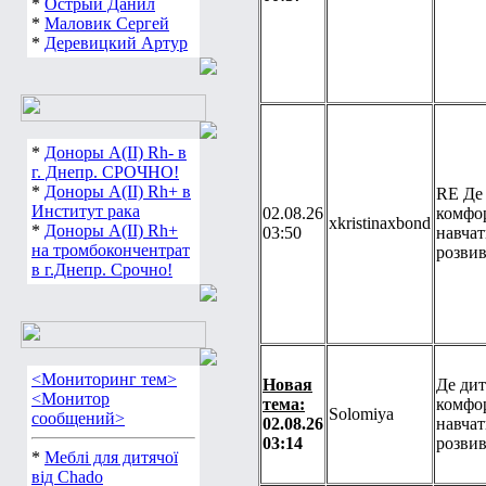
*
Острый Данил
*
Маловик Сергей
*
Деревицкий Артур
*
Доноры А(ІІ) Rh- в
г. Днепр. СРОЧНО!
*
Доноры А(ІІ) Rh+ в
RE Де 
Институт рака
02.08.26
комфо
xkristinaxbond
*
Доноры А(ІІ) Rh+
03:50
навчат
на тромбокончентрат
розвив
в г.Днепр. Срочно!
<Мониторинг тем>
Новая
Де дит
<Монитор
тема:
комфо
Solomiya
сообщений>
02.08.26
навчат
03:14
розвив
*
Меблі для дитячої
від Chado