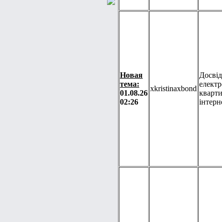
Новая
Досві
тема:
електр
xkristinaxbond
01.08.26
кварти
02:26
інтерн