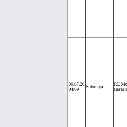
30.07.26
RE Мо
Solomiya
04:09
магаз