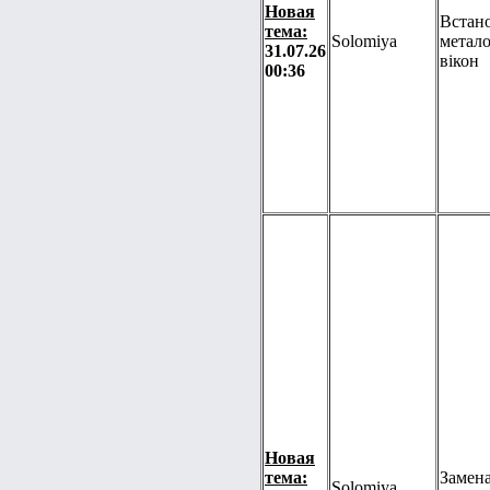
Новая
Встан
тема:
Solomiya
метал
31.07.26
вікон
00:36
Новая
тема:
Замена
Solomiya