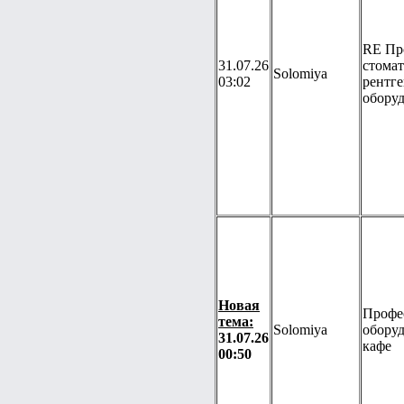
RE Пр
31.07.26
стомат
Solomiya
03:02
рентге
оборуд
Новая
Профе
тема:
Solomiya
оборуд
31.07.26
кафе
00:50