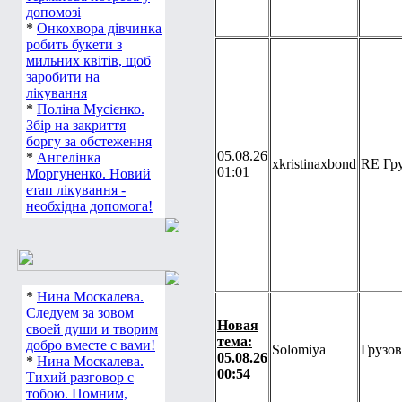
допомозі
*
Онкохвора дівчинка
робить букети з
мильних квітів, щоб
заробити на
лікування
*
Поліна Мусієнко.
Збір на закриття
боргу за обстеження
05.08.26
*
Ангелінка
xkristinaxbond
RE Гр
01:01
Моргуненко. Новий
етап лікування -
необхідна допомога!
*
Нина Москалева.
Следуем за зовом
Новая
своей души и творим
тема:
добро вместе с вами!
Solomiya
Грузо
05.08.26
*
Нина Москалева.
00:54
Тихий разговор с
тобою. Помним,