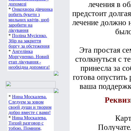
лечения в о
допомозі
*
Онкохвора дівчинка
предстоит долгая
робить букети з
мильних квітів, щоб
лечение должно н
заробити на
было
лікування
*
Поліна Мусієнко.
Збір на закриття
боргу за обстеження
Эта простая се
*
Ангелінка
Моргуненко. Новий
столкнуться с т
етап лікування -
принесла за со
необхідна допомога!
готова опустить 
ваша поддержка
*
Нина Москалева.
Реквиз
Следуем за зовом
своей души и творим
добро вместе с вами!
Карт
*
Нина Москалева.
Тихий разговор с
Получате
тобою. Помним,