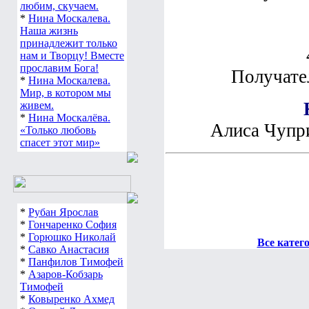
любим, скучаем.
*
Нина Москалева.
Наша жизнь
принадлежит только
нам и Творцу! Вместе
прославим Бога!
Получате
*
Нина Москалева.
Мир, в котором мы
живем.
*
Нина Москалёва.
Алиса Чупри
«Только любовь
спасет этот мир»
*
Рубан Ярослав
*
Гончаренко София
*
Горюшко Николай
Все катег
*
Савко Анастасия
*
Панфилов Тимофей
*
Азаров-Кобзарь
Тимофей
*
Ковыренко Ахмед