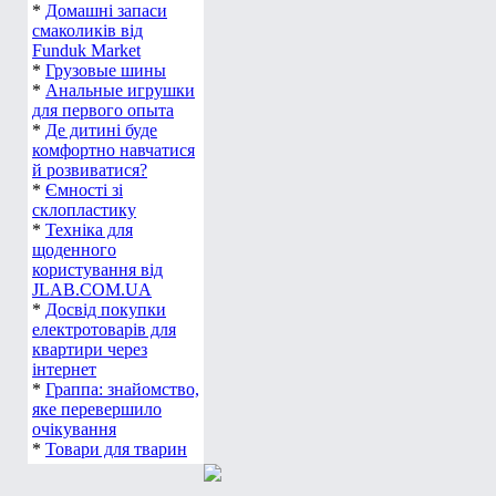
*
Домашні запаси
смаколиків від
Funduk Market
*
Грузовые шины
*
Анальные игрушки
для первого опыта
*
Де дитині буде
комфортно навчатися
й розвиватися?
*
Ємності зі
склопластику
*
Техніка для
щоденного
користування від
JLAB.COM.UA
*
Досвід покупки
електротоварів для
квартири через
інтернет
*
Граппа: знайомство,
яке перевершило
очікування
*
Товари для тварин