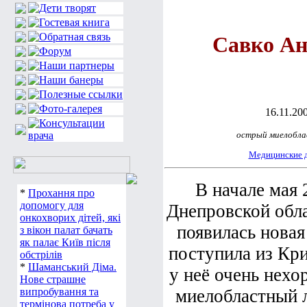
Савко Ан
16.11.200
острый миелобла
Медицинские 
В начале мая 
*
Прохання про
допомогу для
Днепровской обл
онкохворих дітей, які
появилась новая
з вікон палат бачать
як палає Київ після
поступила из Кри
обстрілів
*
Шаманський Діма.
у неё очень нех
Нове страшне
випробування та
миелобластный л
термінова потреба у