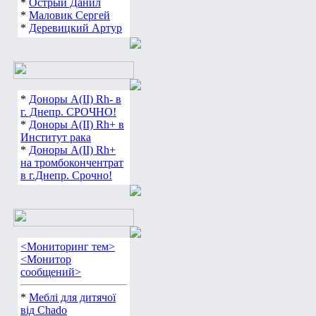
*
Острый Данил
*
Маловик Сергей
*
Деревицкий Артур
*
Доноры А(ІІ) Rh- в
г. Днепр. СРОЧНО!
*
Доноры А(ІІ) Rh+ в
Институт рака
*
Доноры А(ІІ) Rh+
на тромбокончентрат
в г.Днепр. Срочно!
<Мониторинг тем>
<Монитор
сообщений>
*
Меблі для дитячої
від Chado