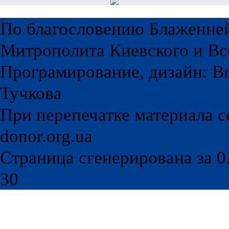
По благословению Блаженне
Митрополита Киевского и Вс
Програмирование, дизайн: Br
Тучкова
При перепечатке материала с
donor.org.ua
Страница сгенерирована за 0.
30