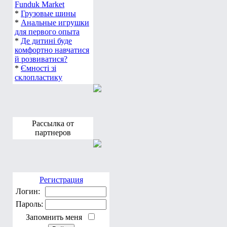
Funduk Market
*
Грузовые шины
*
Анальные игрушки
для первого опыта
*
Де дитині буде
комфортно навчатися
й розвиватися?
*
Ємності зі
склопластику
Рассылка от
партнеров
Регистрация
Логин:
Пароль:
Запомнить меня