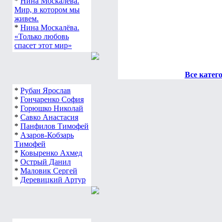
*
Нина Москалева.
Мир, в котором мы
живем.
*
Нина Москалёва.
«Только любовь
спасет этот мир»
Все катег
*
Рубан Ярослав
*
Гончаренко София
*
Горюшко Николай
*
Савко Анастасия
*
Панфилов Тимофей
*
Азаров-Кобзарь
Тимофей
*
Ковыренко Ахмед
*
Острый Данил
*
Маловик Сергей
*
Деревицкий Артур