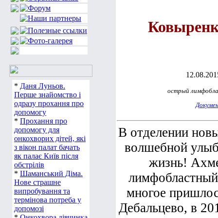
Ковыренк
12.08.2015
*
Даня Луньов.
острый лимфобла
Перше знайомство і
одразу прохання про
Докуме
допомогу
*
Прохання про
В отделении нов
допомогу для
онкохворих дітей, які
волшебной улыбк
з вікон палат бачать
як палає Київ після
жизнь! Ахме
обстрілів
*
Шаманський Діма.
лимфобластный 
Нове страшне
многое пришлос
випробування та
термінова потреба у
Дебальцево, в 20
допомозі
*
Онкохвора дівчинка