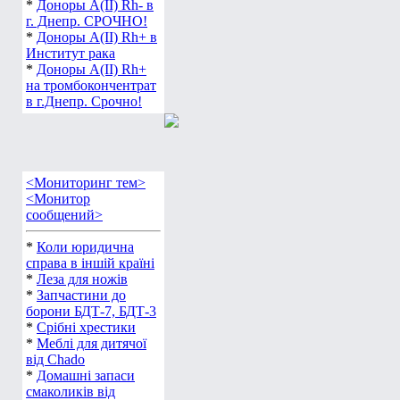
*
Доноры А(ІІ) Rh- в
г. Днепр. СРОЧНО!
*
Доноры А(ІІ) Rh+ в
Институт рака
*
Доноры А(ІІ) Rh+
на тромбокончентрат
в г.Днепр. Срочно!
<Мониторинг тем>
<Монитор
сообщений>
*
Коли юридична
справа в іншій країні
*
Леза для ножів
*
Запчастини до
борони БДТ-7, БДТ-3
*
Срібні хрестики
*
Меблі для дитячої
від Chado
*
Домашні запаси
смаколиків від