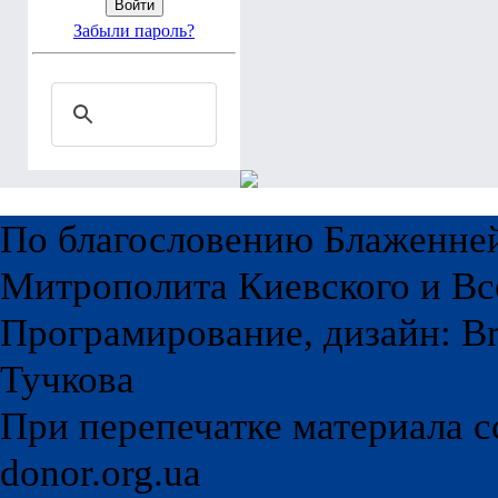
Забыли пароль?
По благословению Блаженне
Митрополита Киевского и Вс
Програмирование, дизайн: Br
Тучкова
При перепечатке материала с
donor.org.ua