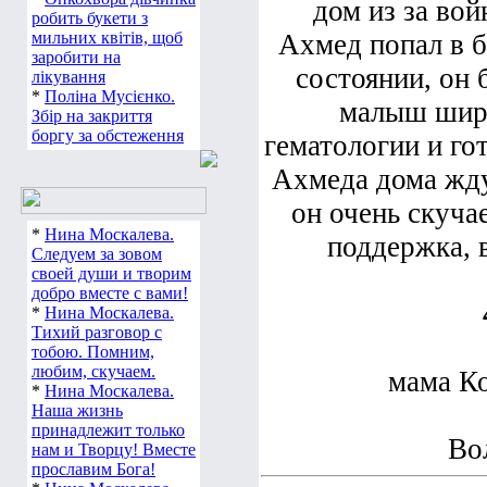
дом из за вой
робить букети з
мильних квітів, щоб
Ахмед попал в б
заробити на
состоянии, он 
лікування
*
Поліна Мусієнко.
малыш широ
Збір на закриття
боргу за обстеження
гематологии и го
Ахмеда дома жду
он очень скуча
*
Нина Москалева.
поддержка, 
Следуем за зовом
своей души и творим
добро вместе с вами!
*
Нина Москалева.
Тихий разговор с
тобою. Помним,
любим, скучаем.
мама К
*
Нина Москалева.
Наша жизнь
принадлежит только
Во
нам и Творцу! Вместе
прославим Бога!