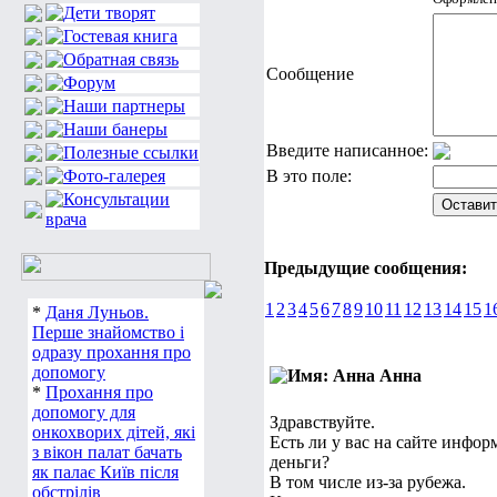
Сообщение
Введите написанное:
В это поле:
Предыдущие сообщения:
1
2
3
4
5
6
7
8
9
10
11
12
13
14
15
1
*
Даня Луньов.
Перше знайомство і
одразу прохання про
допомогу
Анна
*
Прохання про
допомогу для
Здравствуйте.
онкохворих дітей, які
Есть ли у вас на сайте инфор
з вікон палат бачать
деньги?
як палає Київ після
В том числе из-за рубежа.
обстрілів