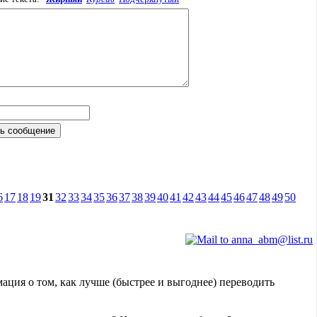
6
17
18
19
31
32
33
34
35
36
37
38
39
40
41
42
43
44
45
46
47
48
49
50
мация о том, как лучше (быстрее и выгоднее) переводить