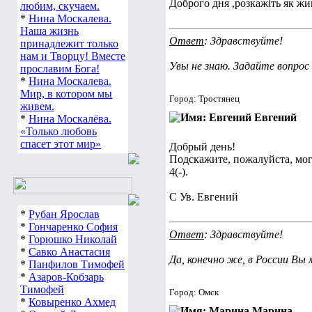
Доброго дня ,розкажіть як ж
любим, скучаем.
*
Нина Москалева.
Наша жизнь
Ответ
: Здравствуйте!
принадлежит только
нам и Творцу! Вместе
Увы не знаю. Задайте вопро
прославим Бога!
*
Нина Москалева.
Мир, в котором мы
Город: Тростянец
живем.
Евгений
*
Нина Москалёва.
«Только любовь
спасет этот мир»
Добрый день!
Подскажите, пожалуйста, могу
4(-).
С Ув. Евгений
*
Рубан Ярослав
*
Гончаренко София
Ответ
: Здравствуйте!
*
Горюшко Николай
*
Савко Анастасия
Да, конечно же, в России В
*
Панфилов Тимофей
*
Азаров-Кобзарь
Тимофей
Город: Омск
*
Ковыренко Ахмед
Марина