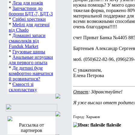
*
Леза для ножів
нужна помощь? У моего однок
*
Запчастини до
тяжелая форма, поражено 80%
борони БДТ-7, БДТ-3
материальной поддержке для 
*
Срібні хрестики
всеми возможными способами 
*
Меблі для дитячої
очень благодарна!!!!!
від Chado
*
Домашні запаси
счет Приват Банка №4405 885
смаколиків від
Funduk Market
Бартеньев Александр Сергее
*
Грузовые шины
*
Анальные игрушки
моб. (050)622-82-96, (096)239
для первого опыта
*
Де дитині буде
С уважением,
комфортно навчатися
Елена Петрова
й розвиватися?
*
Ємності зі
склопластику
Ответ
: Здравствуйте!
Я уже выслал ответ родител
Город: Харьков
Рассылка от
flalesile
партнеров