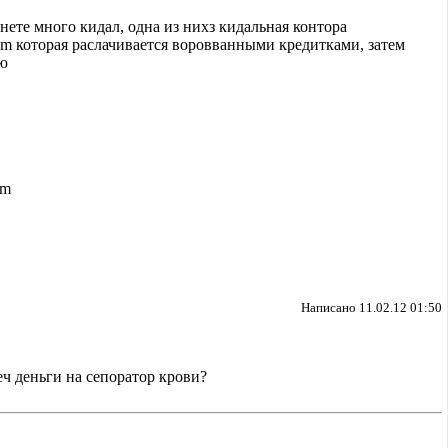
нете много кидал, одна из нихз кидальная контора
om которая раслачивается воровванными кредитками, затем
ию
om
Написано 11.02.12 01:50
реч деньги на сепоратор крови?