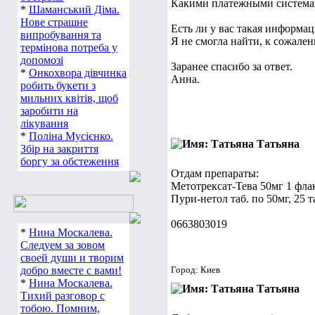
Какими платежными системам
*
Шаманський Діма.
Нове страшне
Есть ли у вас такая информа
випробування та
Я не смогла найти, к сожале
термінова потреба у
допомозі
Заранее спасибо за ответ.
*
Онкохвора дівчинка
Анна.
робить букети з
мильних квітів, щоб
заробити на
лікування
*
Поліна Мусієнко.
Татьяна
Збір на закриття
боргу за обстеження
Отдам препараты:
Метотрексат-Тева 50мг 1 фла
Пури-нетол таб. по 50мг, 25 
0663803019
*
Нина Москалева.
Следуем за зовом
своей души и творим
добро вместе с вами!
Город: Киев
*
Нина Москалева.
Татьяна
Тихий разговор с
тобою. Помним,