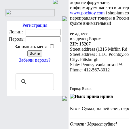
дорогие форумчане,
информируем вас что в интер
www.pochtoy.com
i shopium.c
переправляет товары в Росс
будьте внимательны!
Регистрация
Логин:
ее адресс
владелец Борис
Пароль:
ZIP: 15207
Запомнить меня
Street address (1315 Mifflin Rd
Street address : LLC Pochtoy.c
City: Pittsburgh
Забыли пароль?
State: Pennsylvania штат PA
Phone: 412-567-3012
Город: Benin
ирина
Кто в Сумах, на чей счет, пе
Ответ
: Здравствуйте!