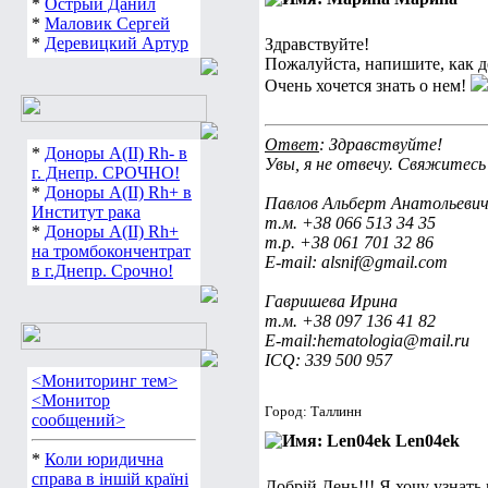
*
Острый Данил
*
Маловик Сергей
*
Деревицкий Артур
Здравствуйте!
Пожалуйста, напишите, как 
Очень хочется знать о нем!
Ответ
: Здравствуйте!
*
Доноры А(ІІ) Rh- в
Увы, я не отвечу. Свяжитесь
г. Днепр. СРОЧНО!
*
Доноры А(ІІ) Rh+ в
Павлов Альберт Анатольеви
Институт рака
т.м. +38 066 513 34 35
*
Доноры А(ІІ) Rh+
т.р. +38 061 701 32 86
на тромбокончентрат
E-mail: alsnif@gmail.com
в г.Днепр. Срочно!
Гавришева Ирина
т.м. +38 097 136 41 82
E-mail:hematologia@mail.ru
ICQ: 339 500 957
<Мониторинг тем>
<Монитор
Город: Таллинн
сообщений>
Len04ek
*
Коли юридична
справа в іншій країні
Добрій День!!! Я хочу узнать