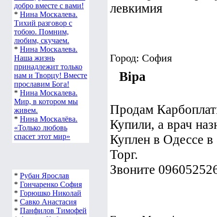
левкимия
добро вместе с вами!
*
Нина Москалева.
Тихий разговор с
тобою. Помним,
любим, скучаем.
*
Нина Москалева.
Город: София
Наша жизнь
принадлежит только
Віра
нам и Творцу! Вместе
прославим Бога!
*
Нина Москалева.
Мир, в котором мы
Продам Карбоплат
живем.
*
Нина Москалёва.
Купили, а врач на
«Только любовь
спасет этот мир»
Куплен в Одессе в 
Торг.
Звоните 09605252
*
Рубан Ярослав
*
Гончаренко София
*
Горюшко Николай
*
Савко Анастасия
*
Панфилов Тимофей