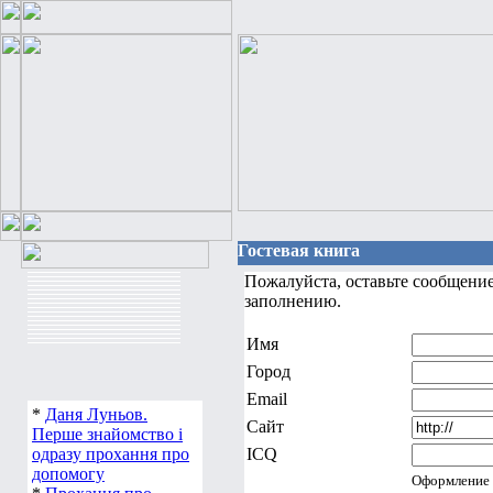
Гостевая книга
Пожалуйста, оставьте сообщение
заполнению.
Имя
Город
Email
*
Даня Луньов.
Сайт
Перше знайомство і
одразу прохання про
ICQ
допомогу
Оформление