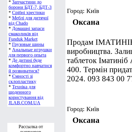
*
Запчастини до
борони БДТ-7, БДТ-3
Город: Київ
*
Срібні хрестики
*
Меблі для дитячої
Оксана
від Chado
*
Домашні запаси
смаколиків від
Funduk Market
Продам ІМАТИНІБ 
*
Грузовые шины
виробництва. Зали
*
Анальные игрушки
для первого опыта
таблеток Іматиніб 
*
Де дитині буде
комфортно навчатися
400. Термін прида
й розвиватися?
*
Ємності зі
2024. 093 843 00 7
склопластику
*
Техніка для
щоденного
користування від
JLAB.COM.UA
Город: Київ
Оксана
Рассылка от
партнеров