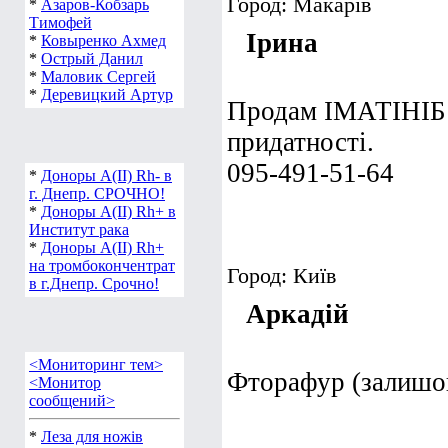
Город: Макарів
*
Азаров-Кобзарь
Тимофей
Ірина
*
Ковыренко Ахмед
*
Острый Данил
*
Маловик Сергей
*
Деревицкий Артур
Продам ІМАТІНІБ 
придатності.
095-491-51-64
*
Доноры А(ІІ) Rh- в
г. Днепр. СРОЧНО!
*
Доноры А(ІІ) Rh+ в
Институт рака
*
Доноры А(ІІ) Rh+
на тромбокончентрат
Город: Київ
в г.Днепр. Срочно!
Аркадій
<Мониторинг тем>
Фторафур (залишок
<Монитор
сообщений>
*
Леза для ножів