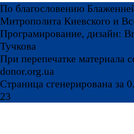
По благословению Блаженне
Митрополита Киевского и Вс
Програмирование, дизайн: Br
Тучкова
При перепечатке материала с
donor.org.ua
Страница сгенерирована за 0.
23