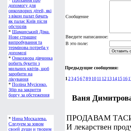
*
Прохання про
допомогу для
онкохворих дітей, які
з вікон палат бачать
Сообщение
як палає Київ після
обстрілів
*
Шаманський Діма.
Введите написанное:
Нове страшне
випробування та
В это поле:
термінова потреба у
допомозі
*
Онкохвора дівчинка
робить букети з
Предыдущие сообщения:
мильних квітів, щоб
заробити на
1
2
3
4
5
6
7
8
9
10
11
12
13
14
15
16
1
лікування
*
Поліна Мусієнко.
Збір на закриття
боргу за обстеження
Ваня Димитров
ПРОДАВАМ ТАСИ
*
Нина Москалева.
Следуем за зовом
И лекарствен прод
своей души и творим