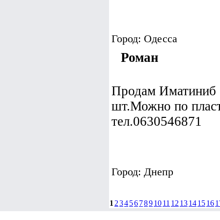
Город: Одесса
Роман
Продам Иматиниб 
шт.Можно по пласт
тел.0630546871
Город: Днепр
1
2
3
4
5
6
7
8
9
10
11
12
13
14
15
16
1