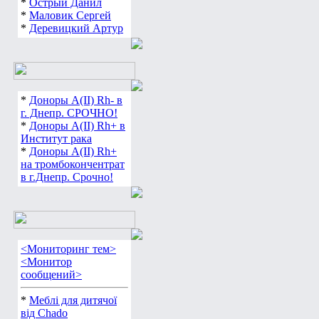
*
Острый Данил
*
Маловик Сергей
*
Деревицкий Артур
*
Доноры А(ІІ) Rh- в
г. Днепр. СРОЧНО!
*
Доноры А(ІІ) Rh+ в
Институт рака
*
Доноры А(ІІ) Rh+
на тромбокончентрат
в г.Днепр. Срочно!
<Мониторинг тем>
<Монитор
сообщений>
*
Меблі для дитячої
від Chado