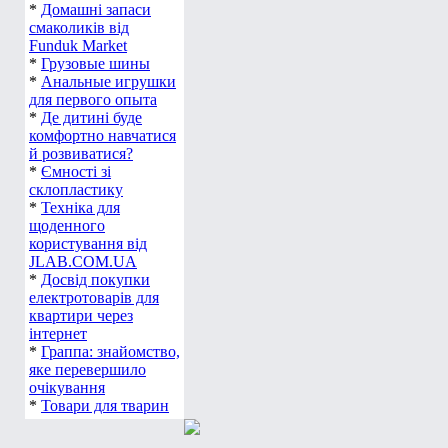
*
Домашні запаси
смаколиків від
Funduk Market
*
Грузовые шины
*
Анальные игрушки
для первого опыта
*
Де дитині буде
комфортно навчатися
й розвиватися?
*
Ємності зі
склопластику
*
Техніка для
щоденного
користування від
JLAB.COM.UA
*
Досвід покупки
електротоварів для
квартири через
інтернет
*
Граппа: знайомство,
яке перевершило
очікування
*
Товари для тварин