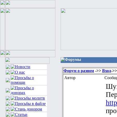
Форумы
Форум о разном
->>
Вход
->
Автор
Сообщ
Шук
Пер
htt
про