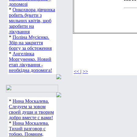
допомозі
*
Онкохвора дівчинка
робить букети з
мильних квітів, щоб
заробити на
лікування
*
Поліна Мусієнко.
Збір на закриття
боргу за обстеження
*
Ангелінка
Моргуненко. Новий
етап лікування -
необхідна допомога!
<<
|
>>
*
Нина Москалева.
Следуем за зовом
своей души и творим
добро вместе с вами!
*
Нина Москалева.
Тихий разговор с
тобою. Помним,