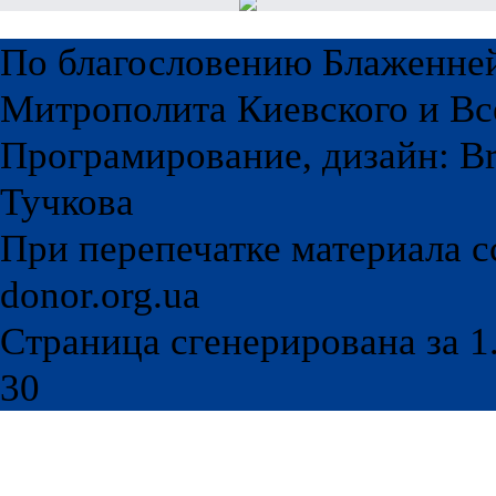
По благословению Блаженне
Митрополита Киевского и Вс
Програмирование, дизайн: Br
Тучкова
При перепечатке материала с
donor.org.ua
Страница сгенерирована за 1.
30