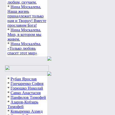
любим, скучаем.
*
Нина Москалева.
Наша жизнь
принадлежит только
нам и Творцу! Вместе
прославим Бога!
*
Нина Москалева.
Мир, в котором мы
живем.
*
Нина Москалёва.
«Только любовь
спасет этот мир»
*
Рубан Ярослав
*
Гончаренко София
*
Горюшко Николай
*
Савко Анастасия
*
Панфилов Тимофей
*
Азаров-Кобзарь
Тимофей
*
Ковыренко Ахмед