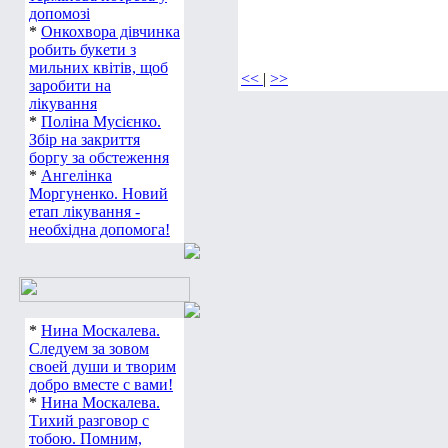
допомозі
*
Онкохвора дівчинка
робить букети з
мильних квітів, щоб
<<
|
>>
заробити на
лікування
*
Поліна Мусієнко.
Збір на закриття
боргу за обстеження
*
Ангелінка
Моргуненко. Новий
етап лікування -
необхідна допомога!
*
Нина Москалева.
Следуем за зовом
своей души и творим
добро вместе с вами!
*
Нина Москалева.
Тихий разговор с
тобою. Помним,