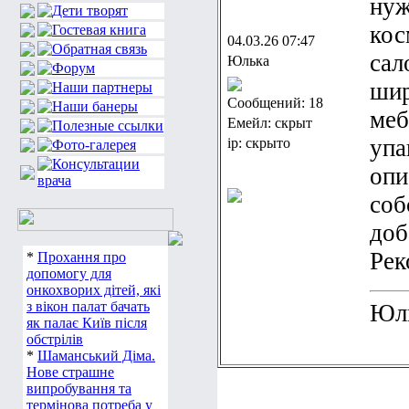
нуж
кос
04.03.26 07:47
сал
Юлька
шир
Сообщений: 18
меб
Емейл: скрыт
упа
ip: скрыто
опи
соб
доб
Рек
*
Прохання про
допомогу для
онкохворих дітей, які
з вікон палат бачать
Юл
як палає Київ після
обстрілів
*
Шаманський Діма.
Нове страшне
випробування та
термінова потреба у