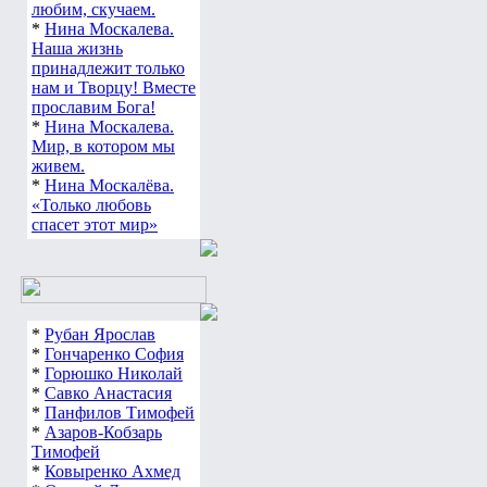
любим, скучаем.
*
Нина Москалева.
Наша жизнь
принадлежит только
нам и Творцу! Вместе
прославим Бога!
*
Нина Москалева.
Мир, в котором мы
живем.
*
Нина Москалёва.
«Только любовь
спасет этот мир»
*
Рубан Ярослав
*
Гончаренко София
*
Горюшко Николай
*
Савко Анастасия
*
Панфилов Тимофей
*
Азаров-Кобзарь
Тимофей
*
Ковыренко Ахмед