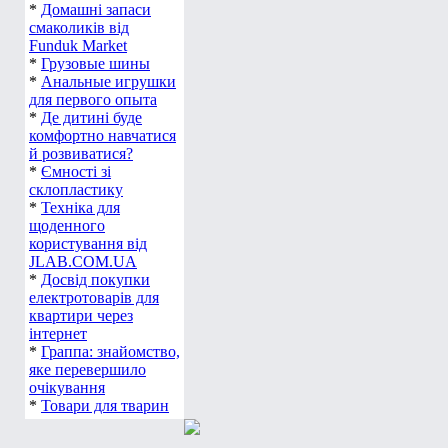
*
Домашні запаси
смаколиків від
Funduk Market
*
Грузовые шины
*
Анальные игрушки
для первого опыта
*
Де дитині буде
комфортно навчатися
й розвиватися?
*
Ємності зі
склопластику
*
Техніка для
щоденного
користування від
JLAB.COM.UA
*
Досвід покупки
електротоварів для
квартири через
інтернет
*
Граппа: знайомство,
яке перевершило
очікування
*
Товари для тварин