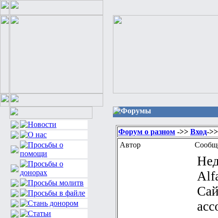
Форумы
Форум о разном
->>
Вход
->>
Автор
Сообщ
Нед
Alf
Са
асс