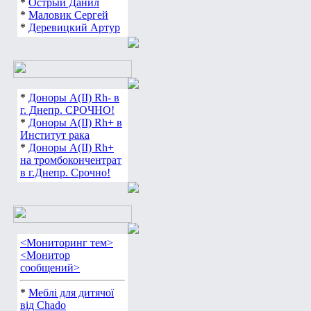
*
Острый Данил
*
Маловик Сергей
*
Деревицкий Артур
*
Доноры А(ІІ) Rh- в
г. Днепр. СРОЧНО!
*
Доноры А(ІІ) Rh+ в
Институт рака
*
Доноры А(ІІ) Rh+
на тромбокончентрат
в г.Днепр. Срочно!
<Мониторинг тем>
<Монитор
сообщений>
*
Меблі для дитячої
від Chado