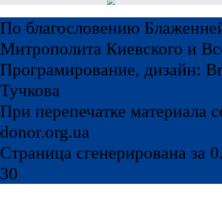
По благословению Блаженне
Митрополита Киевского и Вс
Програмирование, дизайн: Br
Тучкова
При перепечатке материала с
donor.org.ua
Страница сгенерирована за 0.
30