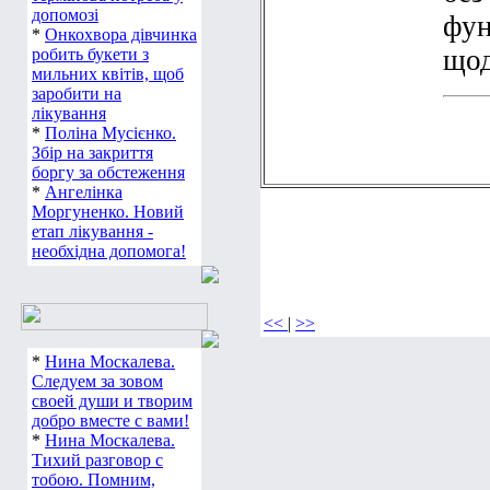
допомозі
фун
*
Онкохвора дівчинка
щод
робить букети з
мильних квітів, щоб
заробити на
лікування
*
Поліна Мусієнко.
Збір на закриття
боргу за обстеження
*
Ангелінка
Моргуненко. Новий
етап лікування -
необхідна допомога!
<<
|
>>
*
Нина Москалева.
Следуем за зовом
своей души и творим
добро вместе с вами!
*
Нина Москалева.
Тихий разговор с
тобою. Помним,