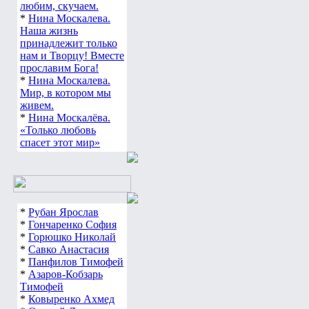
любим, скучаем.
*
Нина Москалева.
Наша жизнь
принадлежит только
нам и Творцу! Вместе
прославим Бога!
*
Нина Москалева.
Мир, в котором мы
живем.
*
Нина Москалёва.
«Только любовь
спасет этот мир»
*
Рубан Ярослав
*
Гончаренко София
*
Горюшко Николай
*
Савко Анастасия
*
Панфилов Тимофей
*
Азаров-Кобзарь
Тимофей
*
Ковыренко Ахмед