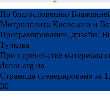
По благословению Блаженне
Митрополита Киевского и Вс
Програмирование, дизайн: Br
Тучкова
При перепечатке материала с
donor.org.ua
Страница сгенерирована за 1.
30