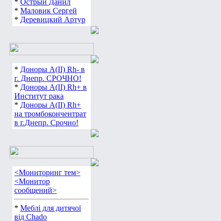
*
Острый Данил
*
Маловик Сергей
*
Деревицкий Артур
*
Доноры А(ІІ) Rh- в
г. Днепр. СРОЧНО!
*
Доноры А(ІІ) Rh+ в
Институт рака
*
Доноры А(ІІ) Rh+
на тромбокончентрат
в г.Днепр. Срочно!
<Мониторинг тем>
<Монитор
сообщений>
*
Меблі для дитячої
від Chado