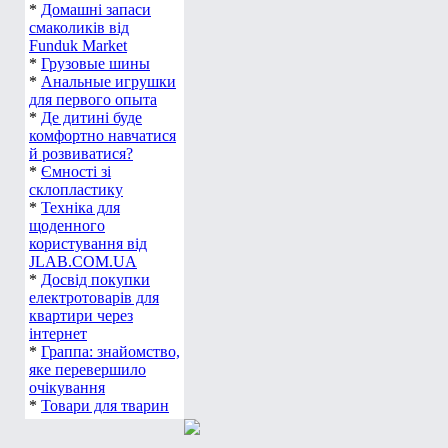
*
Домашні запаси
смаколиків від
Funduk Market
*
Грузовые шины
*
Анальные игрушки
для первого опыта
*
Де дитині буде
комфортно навчатися
й розвиватися?
*
Ємності зі
склопластику
*
Техніка для
щоденного
користування від
JLAB.COM.UA
*
Досвід покупки
електротоварів для
квартири через
інтернет
*
Граппа: знайомство,
яке перевершило
очікування
*
Товари для тварин