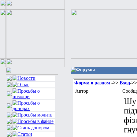
Форумы
Форум о разном
->>
Вход
->
Автор
Сообщ
Шук
під
фіз
гну