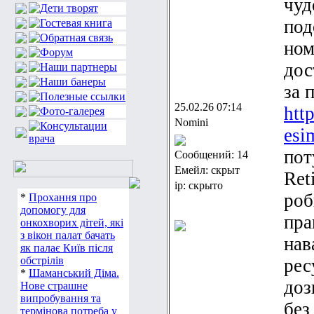
чуд
под
ном
дос
за 
25.02.26 07:14
htt
Nomini
esi
пот
Сообщений: 14
Емейл: скрыт
Ret
ip: скрыто
роб
*
Прохання про
допомогу для
пра
онкохворих дітей, які
з вікон палат бачать
нав
як палає Київ після
обстрілів
рес
*
Шаманський Діма.
доз
Нове страшне
випробування та
без
термінова потреба у