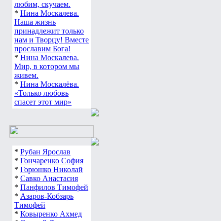
любим, скучаем.
*
Нина Москалева.
Наша жизнь
принадлежит только
нам и Творцу! Вместе
прославим Бога!
*
Нина Москалева.
Мир, в котором мы
живем.
*
Нина Москалёва.
«Только любовь
спасет этот мир»
*
Рубан Ярослав
*
Гончаренко София
*
Горюшко Николай
*
Савко Анастасия
*
Панфилов Тимофей
*
Азаров-Кобзарь
Тимофей
*
Ковыренко Ахмед