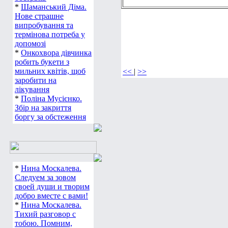
*
Шаманський Діма.
Нове страшне
випробування та
термінова потреба у
допомозі
*
Онкохвора дівчинка
робить букети з
мильних квітів, щоб
<<
|
>>
заробити на
лікування
*
Поліна Мусієнко.
Збір на закриття
боргу за обстеження
*
Нина Москалева.
Следуем за зовом
своей души и творим
добро вместе с вами!
*
Нина Москалева.
Тихий разговор с
тобою. Помним,