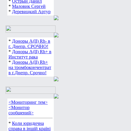
*
Острый Данил
*
Маловик Сергей
*
Деревицкий Артур
*
Доноры А(ІІ) Rh- в
г. Днепр. СРОЧНО!
*
Доноры А(ІІ) Rh+ в
Институт рака
*
Доноры А(ІІ) Rh+
на тромбокончентрат
в г.Днепр. Срочно!
<Мониторинг тем>
<Монитор
сообщений>
*
Коли юридична
справа в іншій країні