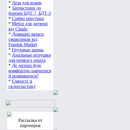
*
Леза для ножів
*
Запчастини до
борони БДТ-7, БДТ-3
*
Срібні хрестики
*
Меблі для дитячої
від Chado
*
Домашні запаси
смаколиків від
Funduk Market
*
Грузовые шины
*
Анальные игрушки
для первого опыта
*
Де дитині буде
комфортно навчатися
й розвиватися?
*
Ємності зі
склопластику
Рассылка от
партнеров