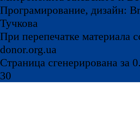
Програмирование, дизайн: Br
Тучкова
При перепечатке материала с
donor.org.ua
Страница сгенерирована за 0.
30