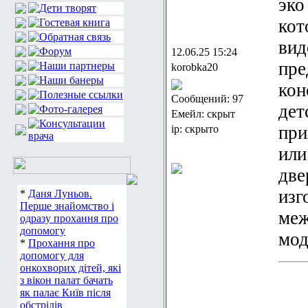
эко
кот
вид
12.06.25 15:24
пре
korobka20
кон
Сообщений: 97
дет
Емейл: скрыт
при
ip: скрыто
или
две
изг
*
Даня Луньов.
Перше знайомство і
меж
одразу прохання про
допомогу
мод
*
Прохання про
допомогу для
онкохворих дітей, які
з вікон палат бачать
як палає Київ після
обстрілів