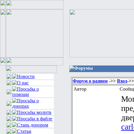
Форумы
Форум о разном
->>
Вход
->
Автор
Сообщ
Мог
пре
две
car