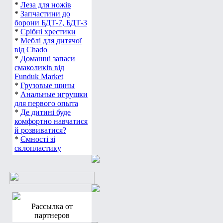
*
Леза для ножів
*
Запчастини до
борони БДТ-7, БДТ-3
*
Срібні хрестики
*
Меблі для дитячої
від Chado
*
Домашні запаси
смаколиків від
Funduk Market
*
Грузовые шины
*
Анальные игрушки
для первого опыта
*
Де дитині буде
комфортно навчатися
й розвиватися?
*
Ємності зі
склопластику
Рассылка от
партнеров