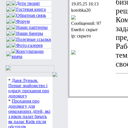
биз
19.05.25 16:13
реш
korobka20
Ком
Сообщений: 97
зад
Емейл: скрыт
пре
ip: скрыто
Раб
тем
сво
*
Даня Луньов.
Перше знайомство і
одразу прохання про
допомогу
*
Прохання про
допомогу для
онкохворих дітей, які
з вікон палат бачать
як палає Київ після
обстрілів