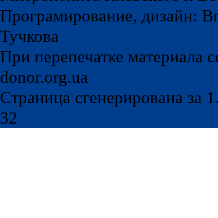
Програмирование, дизайн: Br
Тучкова
При перепечатке материала с
donor.org.ua
Страница сгенерирована за 1.
32