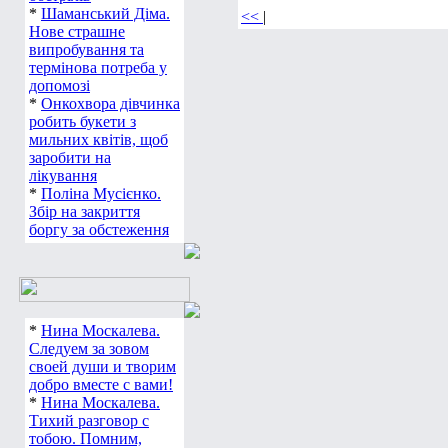
*
Шаманський Діма.
<<
|
Нове страшне
випробування та
термінова потреба у
допомозі
*
Онкохвора дівчинка
робить букети з
мильних квітів, щоб
заробити на
лікування
*
Поліна Мусієнко.
Збір на закриття
боргу за обстеження
*
Нина Москалева.
Следуем за зовом
своей души и творим
добро вместе с вами!
*
Нина Москалева.
Тихий разговор с
тобою. Помним,