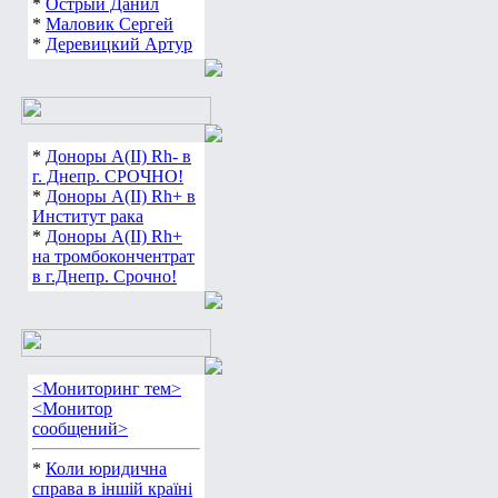
*
Острый Данил
*
Маловик Сергей
*
Деревицкий Артур
*
Доноры А(ІІ) Rh- в
г. Днепр. СРОЧНО!
*
Доноры А(ІІ) Rh+ в
Институт рака
*
Доноры А(ІІ) Rh+
на тромбокончентрат
в г.Днепр. Срочно!
<Мониторинг тем>
<Монитор
сообщений>
*
Коли юридична
справа в іншій країні