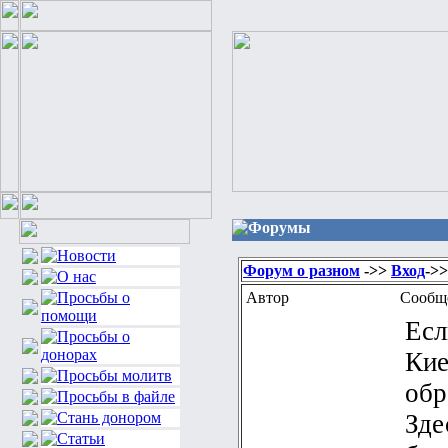
Форумы
Форум о разном
->>
Вход
->>
Автор
Сообщ
Есл
Ки
обр
Зде