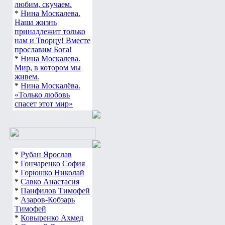
любим, скучаем.
*
Нина Москалева.
Наша жизнь
принадлежит только
нам и Творцу! Вместе
прославим Бога!
*
Нина Москалева.
Мир, в котором мы
живем.
*
Нина Москалёва.
«Только любовь
спасет этот мир»
*
Рубан Ярослав
*
Гончаренко София
*
Горюшко Николай
*
Савко Анастасия
*
Панфилов Тимофей
*
Азаров-Кобзарь
Тимофей
*
Ковыренко Ахмед