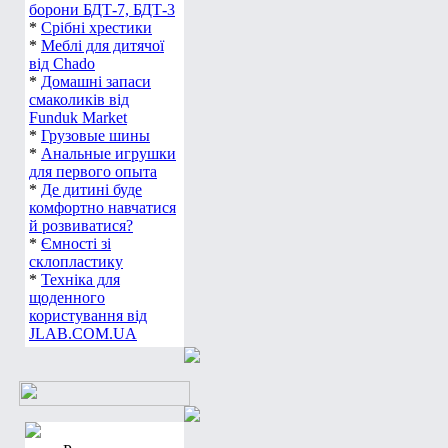
борони БДТ-7, БДТ-3
*
Срібні хрестики
*
Меблі для дитячої
від Chado
*
Домашні запаси
смаколиків від
Funduk Market
*
Грузовые шины
*
Анальные игрушки
для первого опыта
*
Де дитині буде
комфортно навчатися
й розвиватися?
*
Ємності зі
склопластику
*
Техніка для
щоденного
користування від
JLAB.COM.UA