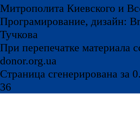
Митрополита Киевского и Вс
Програмирование, дизайн: Br
Тучкова
При перепечатке материала с
donor.org.ua
Страница сгенерирована за 0.
36