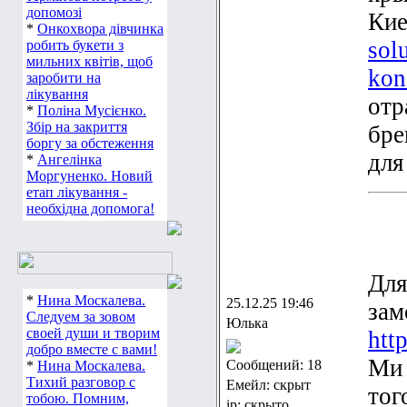
допомозі
Ки
*
Онкохвора дівчинка
sol
робить букети з
мильних квітів, щоб
kon
заробити на
лікування
отр
*
Поліна Мусієнко.
Збір на закриття
бре
боргу за обстеження
для
*
Ангелінка
Моргуненко. Новий
етап лікування -
необхідна допомога!
Для
*
Нина Москалева.
25.12.25 19:46
зам
Следуем за зовом
Юлька
своей души и творим
htt
добро вместе с вами!
Ми 
Сообщений: 18
*
Нина Москалева.
Тихий разговор с
Емейл: скрыт
тог
тобою. Помним,
ip: скрыто