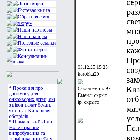
сер
раз
све
мно
про
каж
Про
03.12.25 15:25
соз
korobka20
зам
Ква
*
Прохання про
Сообщений: 97
допомогу для
Емейл: скрыт
отб
онкохворих дітей, які
ip: скрыто
з вікон палат бачать
мат
як палає Київ після
обстрілів
усл
*
Шаманський Діма.
Есл
Нове страшне
випробування та
кры
термінова потреба у