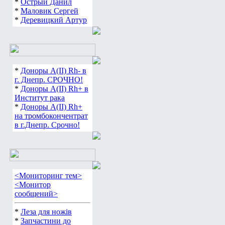
*
Острый Данил
*
Маловик Сергей
*
Деревицкий Артур
*
Доноры А(ІІ) Rh- в
г. Днепр. СРОЧНО!
*
Доноры А(ІІ) Rh+ в
Институт рака
*
Доноры А(ІІ) Rh+
на тромбокончентрат
в г.Днепр. Срочно!
<Мониторинг тем>
<Монитор
сообщений>
*
Леза для ножів
*
Запчастини до