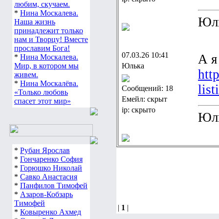
любим, скучаем.
*
Нина Москалева.
Юл
Наша жизнь
принадлежит только
нам и Творцу! Вместе
прославим Бога!
07.03.26 10:41
А я
*
Нина Москалева.
Мир, в котором мы
Юлька
htt
живем.
*
Нина Москалёва.
lis
Сообщений: 18
«Только любовь
Емейл: скрыт
спасет этот мир»
ip: скрыто
Юл
*
Рубан Ярослав
*
Гончаренко София
*
Горюшко Николай
*
Савко Анастасия
*
Панфилов Тимофей
*
Азаров-Кобзарь
Тимофей
|
1
|
*
Ковыренко Ахмед