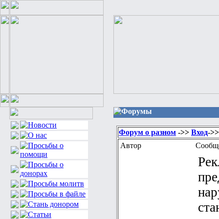
Форумы
Форум о разном
->>
Вход
->
Автор
Сообщ
Рек
пре
нар
ста