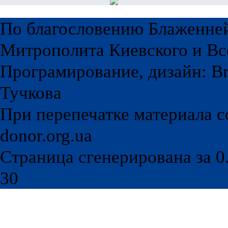
По благословению Блаженне
Митрополита Киевского и Вс
Програмирование, дизайн: Br
Тучкова
При перепечатке материала с
donor.org.ua
Страница сгенерирована за 0.
30