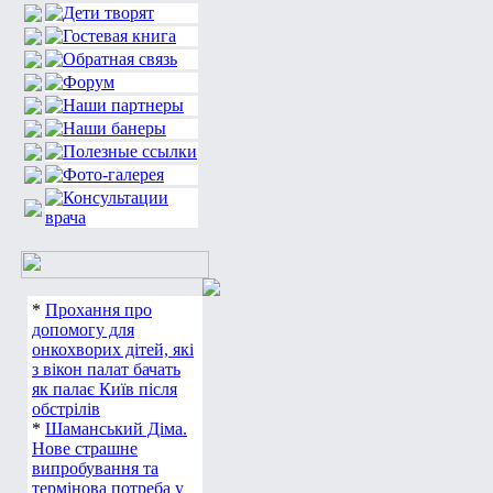
*
Прохання про
допомогу для
онкохворих дітей, які
з вікон палат бачать
як палає Київ після
обстрілів
*
Шаманський Діма.
Нове страшне
випробування та
термінова потреба у