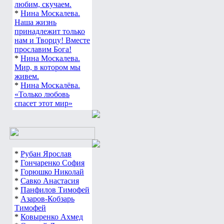
любим, скучаем.
*
Нина Москалева.
Наша жизнь
принадлежит только
нам и Творцу! Вместе
прославим Бога!
*
Нина Москалева.
Мир, в котором мы
живем.
*
Нина Москалёва.
«Только любовь
спасет этот мир»
*
Рубан Ярослав
*
Гончаренко София
*
Горюшко Николай
*
Савко Анастасия
*
Панфилов Тимофей
*
Азаров-Кобзарь
Тимофей
*
Ковыренко Ахмед