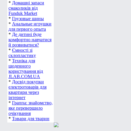
*
Домашні запаси
смаколиків від
Funduk Market
*
Грузовые шины
*
Анальные игрушки
для первого опыта
*
Де дитині буде
комфортно навчатися
й розвиватися?
*
Ємності зі
склопластику
*
Техніка для
щоденного
користування від
JLAB.COM.UA
*
Досвід покупки
електротоварів для
квартири через
інтернет
*
Граппа: знайомство,
яке перевершило
очікування
*
Товари для тварин