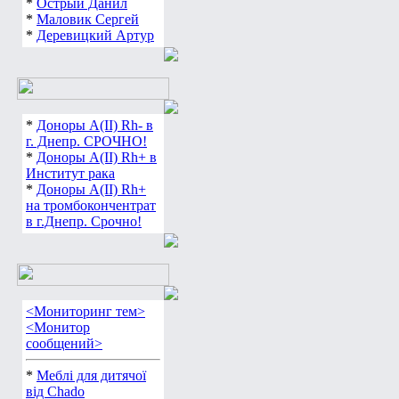
*
Острый Данил
*
Маловик Сергей
*
Деревицкий Артур
*
Доноры А(ІІ) Rh- в
г. Днепр. СРОЧНО!
*
Доноры А(ІІ) Rh+ в
Институт рака
*
Доноры А(ІІ) Rh+
на тромбокончентрат
в г.Днепр. Срочно!
<Мониторинг тем>
<Монитор
сообщений>
*
Меблі для дитячої
від Chado