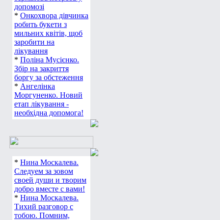
допомозі
*
Онкохвора дівчинка
робить букети з
мильних квітів, щоб
заробити на
лікування
*
Поліна Мусієнко.
Збір на закриття
боргу за обстеження
*
Ангелінка
Моргуненко. Новий
етап лікування -
необхідна допомога!
*
Нина Москалева.
Следуем за зовом
своей души и творим
добро вместе с вами!
*
Нина Москалева.
Тихий разговор с
тобою. Помним,