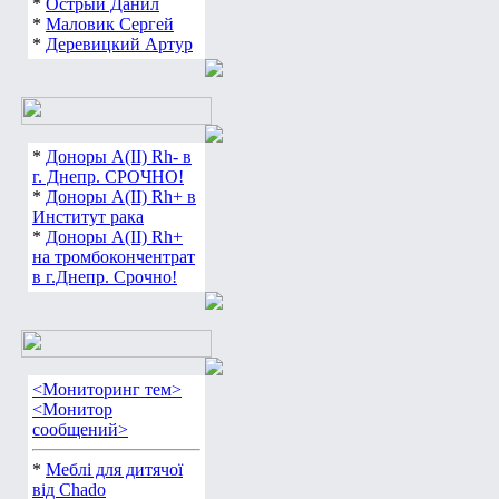
*
Острый Данил
*
Маловик Сергей
*
Деревицкий Артур
*
Доноры А(ІІ) Rh- в
г. Днепр. СРОЧНО!
*
Доноры А(ІІ) Rh+ в
Институт рака
*
Доноры А(ІІ) Rh+
на тромбокончентрат
в г.Днепр. Срочно!
<Мониторинг тем>
<Монитор
сообщений>
*
Меблі для дитячої
від Chado