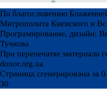
По благословению Блаженне
Митрополита Киевского и Вс
Програмирование, дизайн: Br
Тучкова
При перепечатке материала с
donor.org.ua
Страница сгенерирована за 0.
30