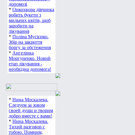
допомозі
*
Онкохвора дівчинка
робить букети з
мильних квітів, щоб
заробити на
лікування
*
Поліна Мусієнко.
Збір на закриття
боргу за обстеження
*
Ангелінка
Моргуненко. Новий
етап лікування -
необхідна допомога!
*
Нина Москалева.
Следуем за зовом
своей души и творим
добро вместе с вами!
*
Нина Москалева.
Тихий разговор с
тобою. Помним,