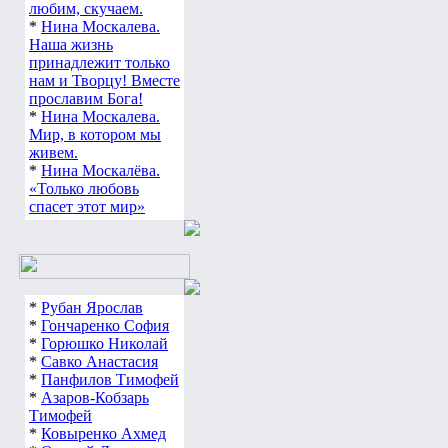
любим, скучаем.
*
Нина Москалева.
Наша жизнь
принадлежит только
нам и Творцу! Вместе
прославим Бога!
*
Нина Москалева.
Мир, в котором мы
живем.
*
Нина Москалёва.
«Только любовь
спасет этот мир»
*
Рубан Ярослав
*
Гончаренко София
*
Горюшко Николай
*
Савко Анастасия
*
Панфилов Тимофей
*
Азаров-Кобзарь
Тимофей
*
Ковыренко Ахмед