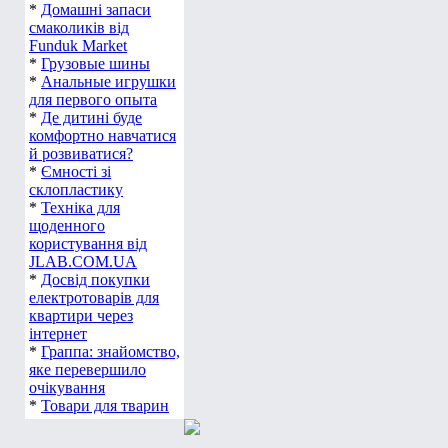
*
Домашні запаси
смаколиків від
Funduk Market
*
Грузовые шины
*
Анальные игрушки
для первого опыта
*
Де дитині буде
комфортно навчатися
й розвиватися?
*
Ємності зі
склопластику
*
Техніка для
щоденного
користування від
JLAB.COM.UA
*
Досвід покупки
електротоварів для
квартири через
інтернет
*
Граппа: знайомство,
яке перевершило
очікування
*
Товари для тварин