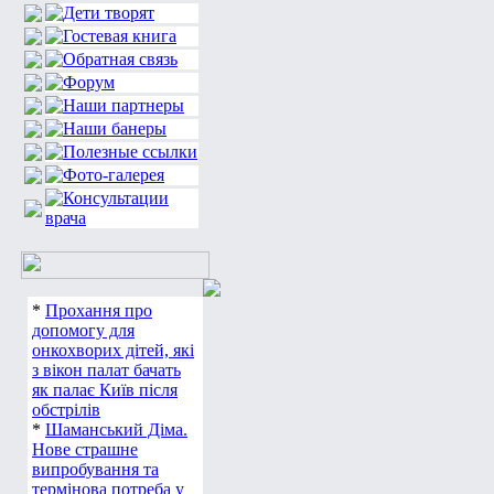
*
Прохання про
допомогу для
онкохворих дітей, які
з вікон палат бачать
як палає Київ після
обстрілів
*
Шаманський Діма.
Нове страшне
випробування та
термінова потреба у