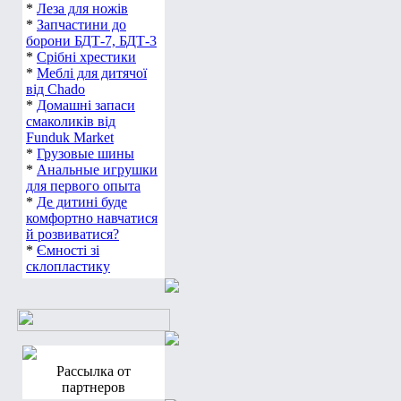
*
Леза для ножів
*
Запчастини до
борони БДТ-7, БДТ-3
*
Срібні хрестики
*
Меблі для дитячої
від Chado
*
Домашні запаси
смаколиків від
Funduk Market
*
Грузовые шины
*
Анальные игрушки
для первого опыта
*
Де дитині буде
комфортно навчатися
й розвиватися?
*
Ємності зі
склопластику
Рассылка от
партнеров