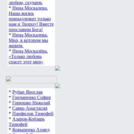
любим, скучаем.
*
Нина Москалева.
Наша жизнь
принадлежит только
нам и Творцу! Вместе
прославим Бога!
*
Нина Москалева.
Мир, в котором мы
живем.
*
Нина Москалёва.
«Только любовь
спасет этот мир»
*
Рубан Ярослав
*
Гончаренко София
*
Горюшко Николай
*
Савко Анастасия
*
Панфилов Тимофей
*
Азаров-Кобзарь
Тимофей
*
Ковыренко Ахмед