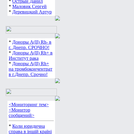
*
Острый Данил
*
Маловик Сергей
*
Деревицкий Артур
*
Доноры А(ІІ) Rh- в
г. Днепр. СРОЧНО!
*
Доноры А(ІІ) Rh+ в
Институт рака
*
Доноры А(ІІ) Rh+
на тромбокончентрат
в г.Днепр. Срочно!
<Мониторинг тем>
<Монитор
сообщений>
*
Коли юридична
справа в іншій країні