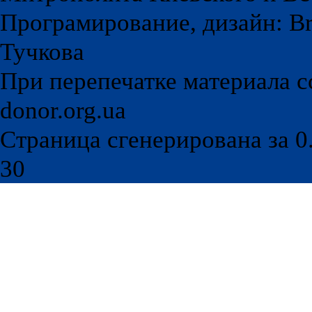
Програмирование, дизайн: Br
Тучкова
При перепечатке материала с
donor.org.ua
Страница сгенерирована за 0.
30