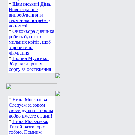
*
Шаманський Діма.
Нове страшне
випробування та
термінова потреба у
допомозі
*
Онкохвора дівчинка
робить букети з
мильних квітів, щоб
заробити на
лікування
*
Поліна Мусієнко.
Збір на закриття
боргу за обстеження
*
Нина Москалева.
Следуем за зовом
своей души и творим
добро вместе с вами!
*
Нина Москалева.
Тихий разговор с
тобою. Помним,