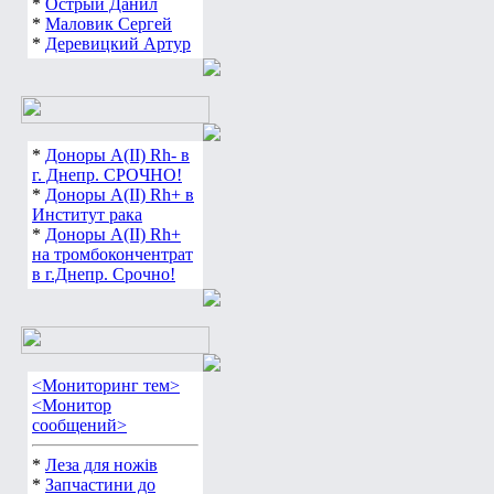
*
Острый Данил
*
Маловик Сергей
*
Деревицкий Артур
*
Доноры А(ІІ) Rh- в
г. Днепр. СРОЧНО!
*
Доноры А(ІІ) Rh+ в
Институт рака
*
Доноры А(ІІ) Rh+
на тромбокончентрат
в г.Днепр. Срочно!
<Мониторинг тем>
<Монитор
сообщений>
*
Леза для ножів
*
Запчастини до