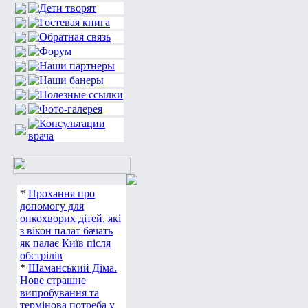
*
Прохання про
допомогу для
онкохворих дітей, які
з вікон палат бачать
як палає Київ після
обстрілів
*
Шаманський Діма.
Нове страшне
випробування та
термінова потреба у