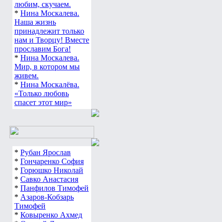
любим, скучаем.
*
Нина Москалева.
Наша жизнь
принадлежит только
нам и Творцу! Вместе
прославим Бога!
*
Нина Москалева.
Мир, в котором мы
живем.
*
Нина Москалёва.
«Только любовь
спасет этот мир»
*
Рубан Ярослав
*
Гончаренко София
*
Горюшко Николай
*
Савко Анастасия
*
Панфилов Тимофей
*
Азаров-Кобзарь
Тимофей
*
Ковыренко Ахмед