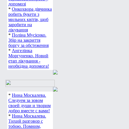
допомозі
*
Онкохвора дівчинка
робить букети з
мильних квітів, щоб
заробити на
лікування
*
Поліна Мусієнко.
Збір на закриття
боргу за обстеження
*
Ангелінка
Моргуненко. Новий
етап лікування -
необхідна допомога!
*
Нина Москалева.
Следуем за зовом
своей души и творим
добро вместе с вами!
*
Нина Москалева.
Тихий разговор с
тобою. Помним,