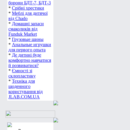
борони БДТ-7, БДТ-3
*
Срібні хрестики
*
Меблі для дитячої
від Chado
*
Домашні запаси
смаколиків від
Funduk Market
*
Грузовые шины
*
Анальные игрушки
для первого опыта
*
Де дитині буде
комфортно навчатися
й розвиватися?
*
Ємності зі
склопластику
*
Техніка для
щоденного
користування від
JLAB.COM.UA