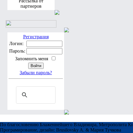
Рассылка от
партнеров
Регистрация
Логин:
Пароль:
Запомнить меня
Забыли пароль?
По благословению Блаженнейшего Владимира, Митрополита Ки
Програмирование, дизайн: Brusilovsky A. & Мария Тучкова