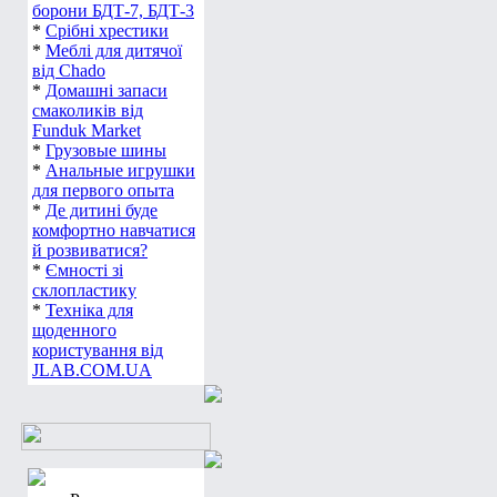
борони БДТ-7, БДТ-3
*
Срібні хрестики
*
Меблі для дитячої
від Chado
*
Домашні запаси
смаколиків від
Funduk Market
*
Грузовые шины
*
Анальные игрушки
для первого опыта
*
Де дитині буде
комфортно навчатися
й розвиватися?
*
Ємності зі
склопластику
*
Техніка для
щоденного
користування від
JLAB.COM.UA