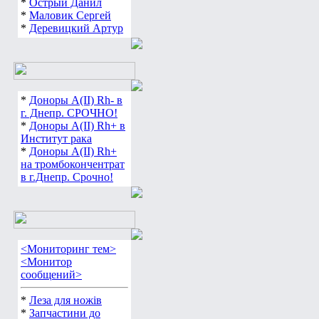
*
Острый Данил
*
Маловик Сергей
*
Деревицкий Артур
*
Доноры А(ІІ) Rh- в
г. Днепр. СРОЧНО!
*
Доноры А(ІІ) Rh+ в
Институт рака
*
Доноры А(ІІ) Rh+
на тромбокончентрат
в г.Днепр. Срочно!
<Мониторинг тем>
<Монитор
сообщений>
*
Леза для ножів
*
Запчастини до