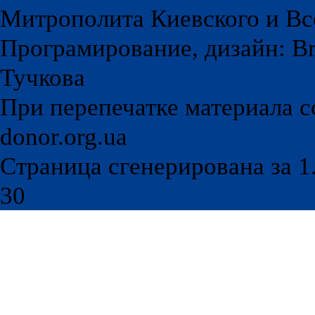
Митрополита Киевского и Вс
Програмирование, дизайн: Br
Тучкова
При перепечатке материала с
donor.org.ua
Страница сгенерирована за 1.
30