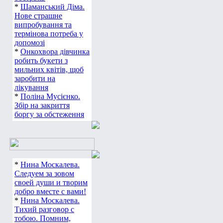
*
Шаманський Діма.
Нове страшне
випробування та
термінова потреба у
допомозі
*
Онкохвора дівчинка
робить букети з
мильних квітів, щоб
заробити на
лікування
*
Поліна Мусієнко.
Збір на закриття
боргу за обстеження
*
Нина Москалева.
Следуем за зовом
своей души и творим
добро вместе с вами!
*
Нина Москалева.
Тихий разговор с
тобою. Помним,