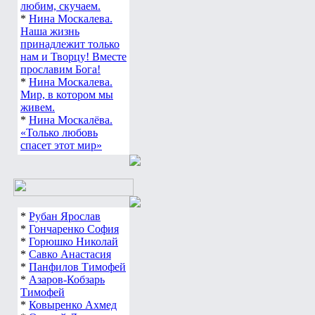
любим, скучаем.
*
Нина Москалева.
Наша жизнь
принадлежит только
нам и Творцу! Вместе
прославим Бога!
*
Нина Москалева.
Мир, в котором мы
живем.
*
Нина Москалёва.
«Только любовь
спасет этот мир»
*
Рубан Ярослав
*
Гончаренко София
*
Горюшко Николай
*
Савко Анастасия
*
Панфилов Тимофей
*
Азаров-Кобзарь
Тимофей
*
Ковыренко Ахмед